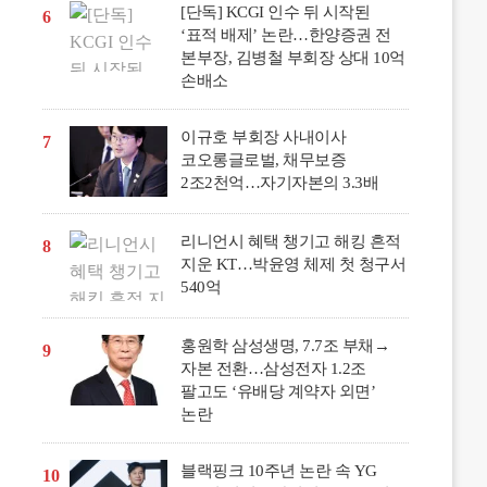
[단독] KCGI 인수 뒤 시작된
6
‘표적 배제’ 논란…한양증권 전
본부장, 김병철 부회장 상대 10억
손배소
이규호 부회장 사내이사
7
코오롱글로벌, 채무보증
2조2천억…자기자본의 3.3배
리니언시 혜택 챙기고 해킹 흔적
8
지운 KT…박윤영 체제 첫 청구서
540억
홍원학 삼성생명, 7.7조 부채→
9
자본 전환…삼성전자 1.2조
팔고도 ‘유배당 계약자 외면’
논란
블랙핑크 10주년 논란 속 YG
10