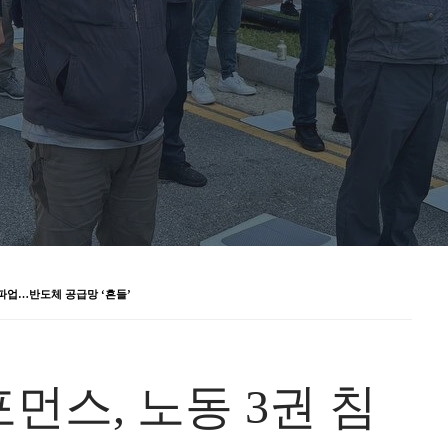
총파업…반도체 공급망 ‘흔들’
스, 노동 3권 침