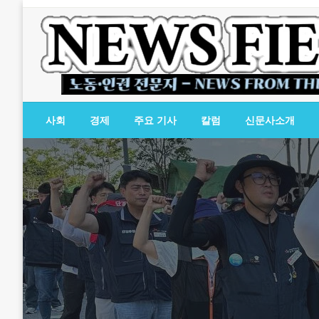
Skip
to
content
노동·인권 전문지
뉴스필드
사회
경제
주요 기사
칼럼
신문사소개