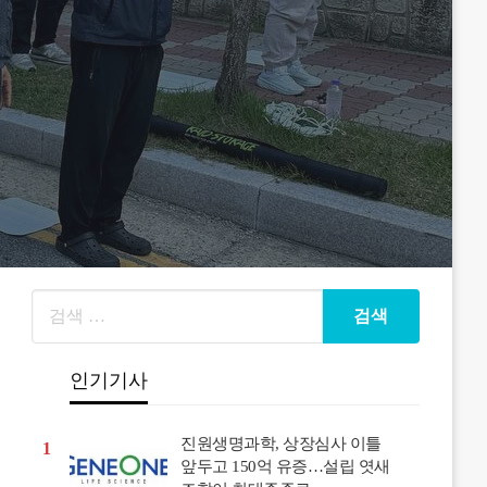
인기기사
진원생명과학, 상장심사 이틀
1
앞두고 150억 유증…설립 엿새