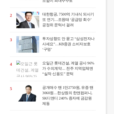
조합이 최대주주로
대한항공, 7500억 기내식 되사기
2
또 연기…조원태 ‘공급망 회수’
공정위 문턱서 걸려
투자성향도 안 묻고 “삼성전자나
3
사세요”…KB증권 소비자보호
‘구멍’
오일근 롯데건설, 계열 공사 96%
4
가 수의계약… 전주 지역업체엔
“실적·신용도” 문턱
공개매수 땐 1만2750원, 유증 땐
5
3060원…한상원의 한앤컴퍼니,
SK디앤디 240% 증자에 금감원
제동