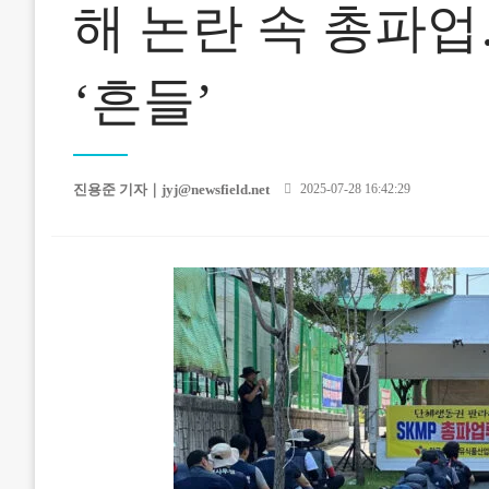
해 논란 속 총파
‘흔들’
Posted
진용준 기자｜
jyj@newsfield.net
2025-07-28 16:42:29
on