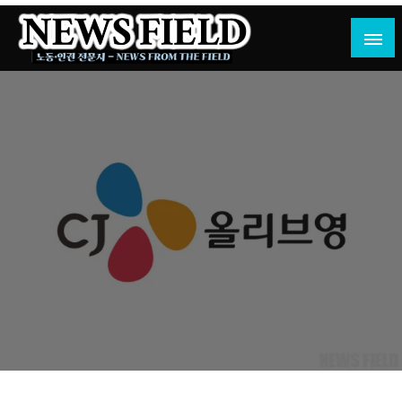
Skip
to
content
노동·인권 전문지
뉴스필드