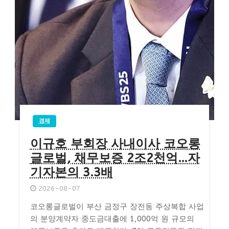
경제
이규호 부회장 사내이사 코오롱
글로벌, 채무보증 2조2천억…자
기자본의 3.3배
2026-08-07
코오롱글로벌이 부산 금정구 장전동 주상복합 사업
의 분양계약자 중도금대출에 1,000억 원 규모의