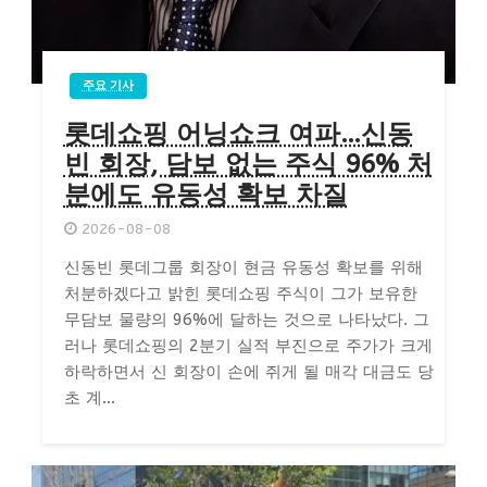
주요 기사
롯데쇼핑 어닝쇼크 여파…신동
빈 회장, 담보 없는 주식 96% 처
분에도 유동성 확보 차질
2026-08-08
신동빈 롯데그룹 회장이 현금 유동성 확보를 위해
처분하겠다고 밝힌 롯데쇼핑 주식이 그가 보유한
무담보 물량의 96%에 달하는 것으로 나타났다. 그
러나 롯데쇼핑의 2분기 실적 부진으로 주가가 크게
하락하면서 신 회장이 손에 쥐게 될 매각 대금도 당
초 계...