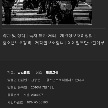
약관 및 정책
|
독자 불만 처리
|
개인정보처리방침
|
청소년보호정책
|
저작권보호정책
|
이메일무단수집거부
제호 :
뉴스필드
|
상호 :
필드그룹
발행인·편집인 :
진용준
|
청소년보호책임자 :
윤대부
발행일·등록일 :
2016년 7월 13일
등록번호 :
서울 아04107
사업자번호 :
189-70-00193