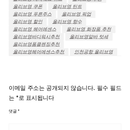
올리브영 쿠폰
올리브영 틴트
올리브영 푸른주스
올리브영 픽업
올리브영 할인
올리브영 향수
올리브영 헤어에센스
올리브영 화장품 추천
올리브영바디워시추천
올리브영알바 텃세
올리브영폼클렌징추천
올리브영헤어에센스추천
인천공항 올리브영
LEAVE A RESPONSE
이메일 주소는 공개되지 않습니다.
필수 필드
는
*
로 표시됩니다
댓글
*