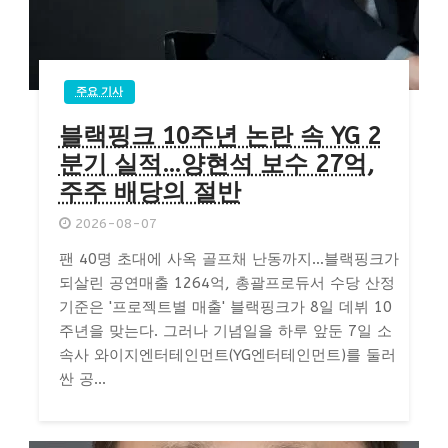
주요 기사
블랙핑크 10주년 논란 속 YG 2
분기 실적…양현석 보수 27억,
주주 배당의 절반
2026-08-07
팬 40명 초대에 사옥 골프채 난동까지…블랙핑크가
되살린 공연매출 1264억, 총괄프로듀서 수당 산정
기준은 '프로젝트별 매출' 블랙핑크가 8일 데뷔 10
주년을 맞는다. 그러나 기념일을 하루 앞둔 7일 소
속사 와이지엔터테인먼트(YG엔터테인먼트)를 둘러
싼 공...