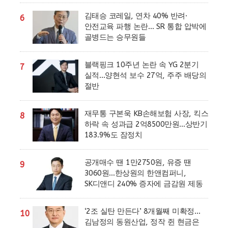
김태승 코레일, 연차 40% 반려·
6
안전교육 파행 논란… SR 통합 압박에
골병드는 승무원들
블랙핑크 10주년 논란 속 YG 2분기
7
실적…양현석 보수 27억, 주주 배당의
절반
재무통 구본욱 KB손해보험 사장, 킥스
8
하락 속 성과급 2억8500만원…상반기
183.9%도 잠정치
공개매수 땐 1만2750원, 유증 땐
9
3060원…한상원의 한앤컴퍼니,
SK디앤디 240% 증자에 금감원 제동
‘2조 실탄 만든다’ 8개월째 미확정…
10
김남정의 동원산업, 정작 쥔 현금은