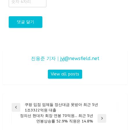
진용준 기자｜
jyj@newsfield.net
View all posts
글
쿠팡 입점 업체들 정산대금 못받아 최근 5년
Previous
1조3322억원 대출
탐
Post
정의선 현대차 회장 연봉 70억원… 최근 5년
색
Next
연봉상승률 52.9% 직원은 14.8%
Post