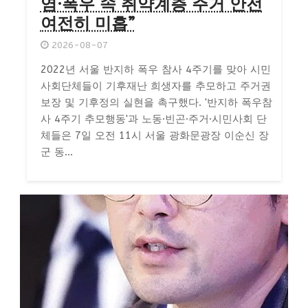
염·폭우 속 취약계층 주거 안전
여전히 미흡”
2026-08-07
2022년 서울 반지하 폭우 참사 4주기를 맞아 시민
사회단체들이 기후재난 희생자를 추모하고 주거권
보장 및 기후정의 실현을 촉구했다. '반지하 폭우참
사 4주기 추모행동'과 노동·빈곤·주거·시민사회 단
체들은 7일 오전 11시 서울 광화문광장 이순신 장
군 동...