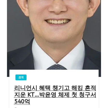
경제
리니언시 혜택 챙기고 해킹 흔적
지운 KT…박윤영 체제 첫 청구서
540억