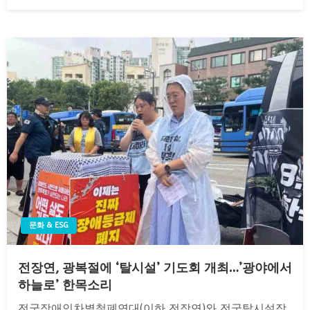
on
문화 & ESG
전장연, 광복절에 ‘탈시설’ 기도회 개최…’광야에서
하늘로’ 한목소리
전국장애인차별철폐연대(이하 전장연)와 전국탈시설장