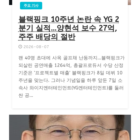
주요 기사
블랙핑크 10주년 논란 속 YG 2
분기 실적…양현석 보수 27억,
주주 배당의 절반
2026-08-07
팬 40명 초대에 사옥 골프채 난동까지…블랙핑크가
되살린 공연매출 1264억, 총괄프로듀서 수당 산정
기준은 '프로젝트별 매출' 블랙핑크가 8일 데뷔 10
주년을 맞는다. 그러나 기념일을 하루 앞둔 7일 소
속사 와이지엔터테인먼트(YG엔터테인먼트)를 둘러
싼 공...