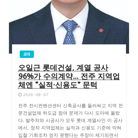
경제
오일근 롯데건설, 계열 공사
96%가 수의계약… 전주 지역업
체엔 “실적·신용도” 문턱
2026-08-07
전주 전시컨벤션센터 신축공사를 둘러싸고 지역 전
문건설업체 하도급 참여 문제가 다시 도마에 올랐
다. 발주처와 시공사가 모두 롯데 계열사인 이 공사
에서, 정작 지역업체는 실적과 신용도 기준에 막혀
입찰 기회조차 얻지 못했다는 주장이 제기되면서