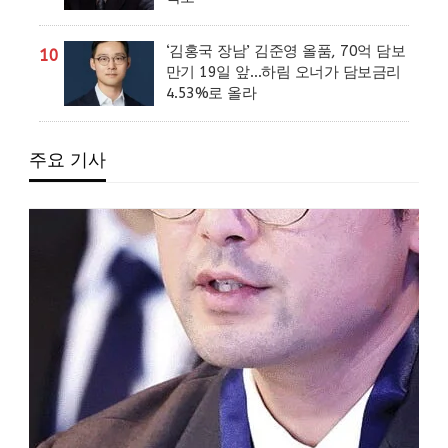
‘김홍국 장남’ 김준영 올품, 70억 담보
10
만기 19일 앞…하림 오너가 담보금리
4.53%로 올라
주요 기사