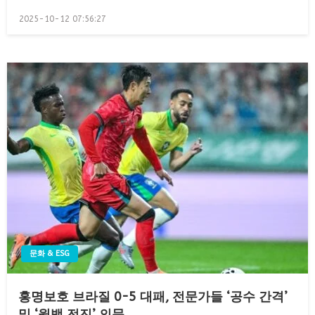
Posted
2025-10-12 07:56:27
on
문화 & ESG
홍명보호 브라질 0-5 대패, 전문가들 ‘공수 간격’
및 ‘윙백 전진’ 의문