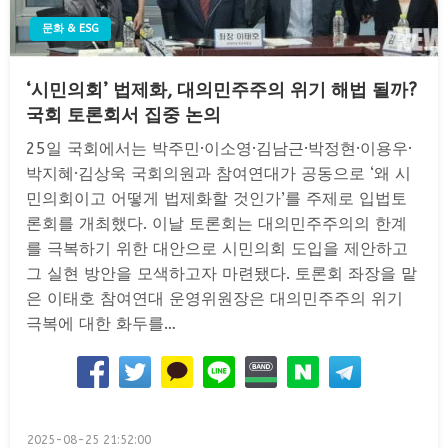
문화 & ESG
‘시민의회’ 법제화, 대의민주주의 위기 해법 될까?
국회 토론회서 집중 논의
25일 국회에서는 박주민·이소영·김남근·박정현·이용우·
박지혜·김상욱 국회의원과 참여연대가 공동으로 ‘왜 시
민의회이고 어떻게 법제화할 것인가’를 주제로 입법토
론회를 개최했다. 이날 토론회는 대의민주주의의 한계
를 극복하기 위한 대안으로 시민의회 도입을 제안하고
그 실현 방안을 모색하고자 마련됐다. 토론회 좌장을 맡
은 이태호 참여연대 운영위원장은 대의민주주의 위기
극복에 대한 화두를…
Posted
2025-08-25 21:52:00