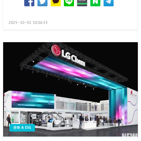
Posted
2025-10-01 10:04:53
on
문화 & ESG