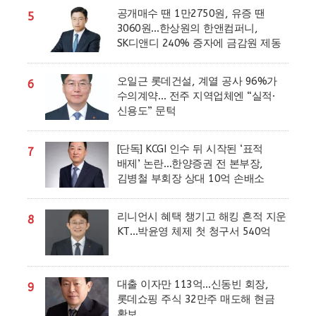
공개매수 땐 1만2750원, 유증 땐
5
3060원…한상원의 한앤컴퍼니,
SK디앤디 240% 증자에 금감원 제동
오일근 롯데건설, 계열 공사 96%가
6
수의계약… 전주 지역업체엔 “실적·
신용도” 문턱
[단독] KCGI 인수 뒤 시작된 ‘표적
7
배제’ 논란…한양증권 전 본부장,
김병철 부회장 상대 10억 손배소
리니언시 혜택 챙기고 해킹 흔적 지운
8
KT…박윤영 체제 첫 청구서 540억
대출 이자만 113억…신동빈 회장,
9
롯데쇼핑 주식 32만주 매도해 현금
확보