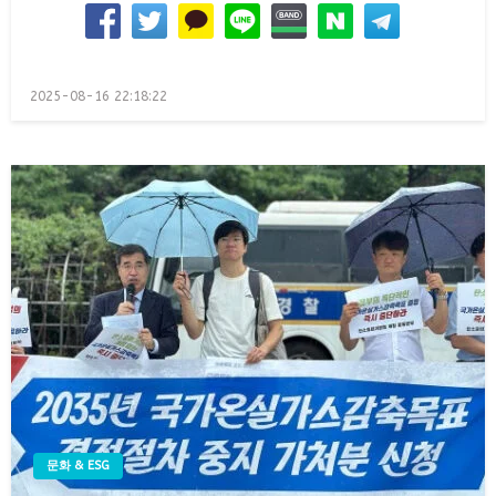
Posted
2025-08-16 22:18:22
on
문화 & ESG