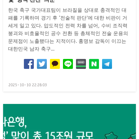
한국 축구 국가대표팀이 브라질을 상대로 충격적인 대
패를 기록하며 경기 후 ‘전술적 판단’에 대한 비판이 거
세게 일고 있다. 압도적인 전력 차를 넘어, 수비 조직력
붕괴와 비효율적인 공수 전환 등 총체적인 전술 운용의
문제점이 노출됐다는 지적이다. 홍명보 감독이 이끄는
대한민국 남자 축구…
Posted
2025-10-10 22:28:03
on