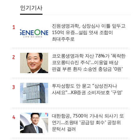
인기기사
진원생명과학, 상장심사 이틀 앞두고
1
150억 유증…설립 엿새 조합이
최대주주로
코오롱생명과학 자산 78%가 ‘폭락한
2
코오롱티슈진 주식’…이웅열 배상
판결 부른 환자 소송엔 충당금 ‘0원’
투자성향도 안 묻고 “삼성전자나
3
사세요”…KB증권 소비자보호 ‘구멍’
대한항공, 7500억 기내식 되사기 또
4
연기…조원태 ‘공급망 회수’ 공정위
문턱서 걸려