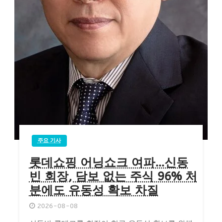
주요 기사
롯데쇼핑 어닝쇼크 여파…신동
빈 회장, 담보 없는 주식 96% 처
분에도 유동성 확보 차질
2026-08-08