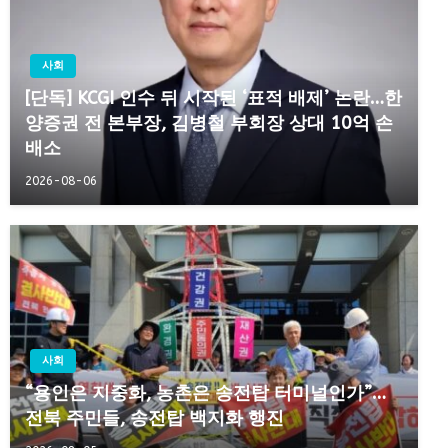
사회
[단독] KCGI 인수 뒤 시작된 ‘표적 배제’ 논란…한
양증권 전 본부장, 김병철 부회장 상대 10억 손
배소
2026-08-06
사회
“용인은 지중화, 농촌은 송전탑 터미널인가”…
전북 주민들, 송전탑 백지화 행진