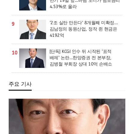
만기 19일 앞…하림 오너가 담보금리
4.53%로 올라
‘2조 실탄 만든다’ 8개월째 미확정…
9
김남정의 동원산업, 정작 쥔 현금은
4192억
[단독] KCGI 인수 뒤 시작된 ‘표적
10
배제’ 논란…한양증권 전 본부장,
김병철 부회장 상대 10억 손배소
주요 기사