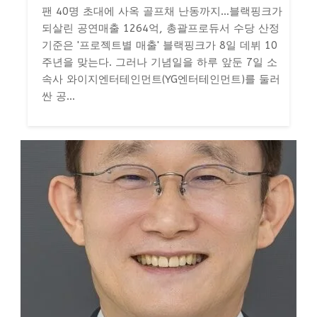
팬 40명 초대에 사옥 골프채 난동까지…블랙핑크가
되살린 공연매출 1264억, 총괄프로듀서 수당 산정
기준은 '프로젝트별 매출' 블랙핑크가 8일 데뷔 10
주년을 맞는다. 그러나 기념일을 하루 앞둔 7일 소
속사 와이지엔터테인먼트(YG엔터테인먼트)를 둘러
싼 공...