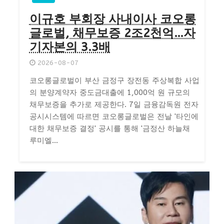
이규호 부회장 사내이사 코오롱
글로벌, 채무보증 2조2천억…자
기자본의 3.3배
2026-08-07
코오롱글로벌이 부산 금정구 장전동 주상복합 사업
의 분양계약자 중도금대출에 1,000억 원 규모의
채무보증을 추가로 제공한다. 7일 금융감독원 전자
공시시스템에 따르면 코오롱글로벌은 전날 '타인에
대한 채무보증 결정' 공시를 통해 '금정산 하늘채
루미엘...