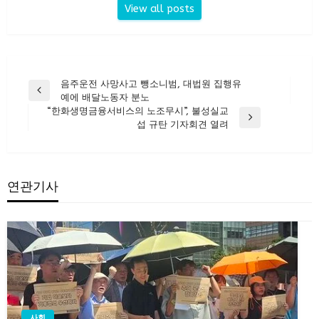
View all posts
글
음주운전 사망사고 뺑소니범, 대법원 집행유
Previous
예에 배달노동자 분노
탐
Post
“한화생명금융서비스의 노조무시”, 불성실교
색
Next
섭 규탄 기자회견 열려
Post
연관기사
사회