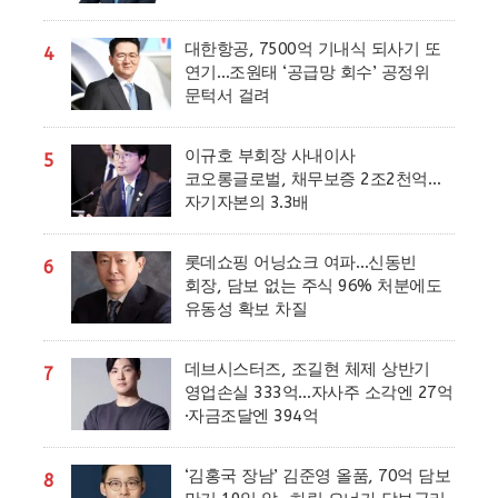
대한항공, 7500억 기내식 되사기 또
4
연기…조원태 ‘공급망 회수’ 공정위
문턱서 걸려
이규호 부회장 사내이사
5
코오롱글로벌, 채무보증 2조2천억…
자기자본의 3.3배
롯데쇼핑 어닝쇼크 여파…신동빈
6
회장, 담보 없는 주식 96% 처분에도
유동성 확보 차질
데브시스터즈, 조길현 체제 상반기
7
영업손실 333억…자사주 소각엔 27억
·자금조달엔 394억
‘김홍국 장남’ 김준영 올품, 70억 담보
8