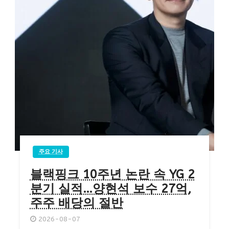
주요 기사
블랙핑크 10주년 논란 속 YG 2
분기 실적…양현석 보수 27억,
주주 배당의 절반
2026-08-07