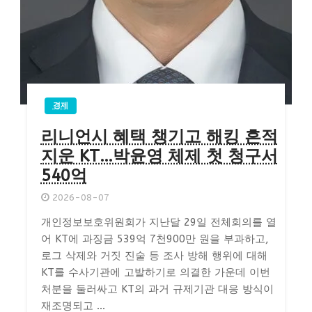
경제
리니언시 혜택 챙기고 해킹 흔적
지운 KT…박윤영 체제 첫 청구서
540억
2026-08-07
개인정보보호위원회가 지난달 29일 전체회의를 열
어 KT에 과징금 539억 7천900만 원을 부과하고,
로그 삭제와 거짓 진술 등 조사 방해 행위에 대해
KT를 수사기관에 고발하기로 의결한 가운데 이번
처분을 둘러싸고 KT의 과거 규제기관 대응 방식이
재조명되고 ...