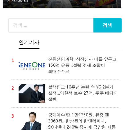
2026-08-05
인기기사
진원생명과학, 상장심사 이틀 앞두고
1
150억 유증…설립 엿새 조합이
최대주주로
블랙핑크 10주년 논란 속 YG 2분기
2
실적…양현석 보수 27억, 주주 배당의
절반
공개매수 땐 1만2750원, 유증 땐
3
3060원…한상원의 한앤컴퍼니,
SK디앤디 240% 증자에 금감원 제동