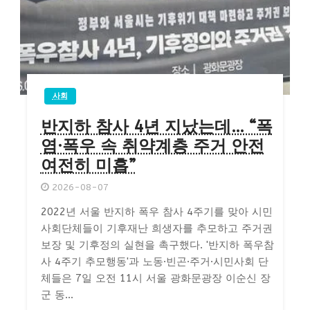
사회
반지하 참사 4년 지났는데… “폭
염·폭우 속 취약계층 주거 안전
여전히 미흡”
2026-08-07
2022년 서울 반지하 폭우 참사 4주기를 맞아 시민
사회단체들이 기후재난 희생자를 추모하고 주거권
보장 및 기후정의 실현을 촉구했다. '반지하 폭우참
사 4주기 추모행동'과 노동·빈곤·주거·시민사회 단
체들은 7일 오전 11시 서울 광화문광장 이순신 장
군 동...