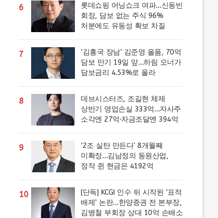
롯데쇼핑 어닝쇼크 여파…신동빈
6
회장, 담보 없는 주식 96%
처분에도 유동성 확보 차질
‘김홍국 장남’ 김준영 올품, 70억
7
담보 만기 19일 앞…하림 오너가
담보금리 4.53%로 올라
데브시스터즈, 조길현 체제
8
상반기 영업손실 333억…자사주
소각엔 27억·자금조달엔 394억
‘2조 실탄 만든다’ 8개월째
9
미확정…김남정의 동원산업,
정작 쥔 현금은 4192억
[단독] KCGI 인수 뒤 시작된 ‘표적
10
배제’ 논란…한양증권 전 본부장,
김병철 부회장 상대 10억 손배소