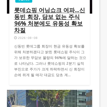
롯데쇼핑 어닝쇼크 여파…신
동빈 회장, 담보 없는 주식
96% 처분에도 유동성 확보
차질
2026-08-08
신동빈 롯데그룹 회장이 현금 유동성 확보를
위해 처분하겠다고 밝힌 롯데쇼핑 주식이 그
가 보유한 무담보 물량의 96%에 달하는 것으
로 나타났다. 그러나 롯데쇼핑의 2분기 실적
부진으로 주가가 크게 하락하면서 신 회장이
손에 쥐게 될 매각 대금도 당초 계...