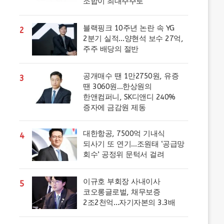
조합이 최대주주로
블랙핑크 10주년 논란 속 YG
2
2분기 실적…양현석 보수 27억,
주주 배당의 절반
공개매수 땐 1만2750원, 유증
3
땐 3060원…한상원의
한앤컴퍼니, SK디앤디 240%
증자에 금감원 제동
대한항공, 7500억 기내식
4
되사기 또 연기…조원태 ‘공급망
회수’ 공정위 문턱서 걸려
이규호 부회장 사내이사
5
코오롱글로벌, 채무보증
2조2천억…자기자본의 3.3배