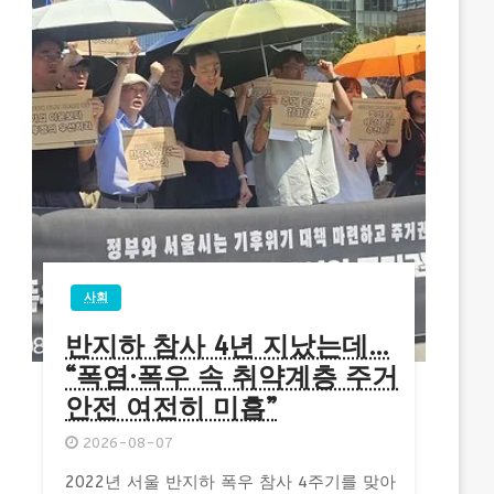
사회
반지하 참사 4년 지났는데…
“폭염·폭우 속 취약계층 주거
안전 여전히 미흡”
2026-08-07
2022년 서울 반지하 폭우 참사 4주기를 맞아