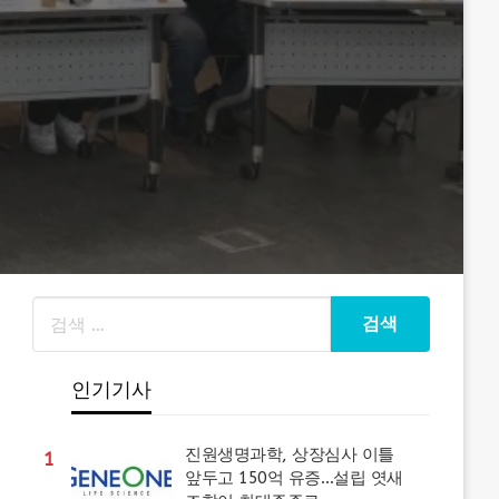
인기기사
진원생명과학, 상장심사 이틀
1
앞두고 150억 유증…설립 엿새