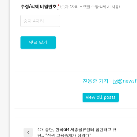
수정/삭제 비밀번호
*
(숫자 4자리 — 댓글 수정·삭제 시 사용)
진용준 기자｜
jyj@newsf
View all posts
4대 종단, 한국GM 세종물류센터 집단해고 규
글
Previous
탄… “전원 고용승계가 정의다”