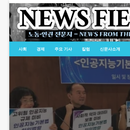
Skip
to
content
노동·인권 전문지
뉴스필드
사회
경제
주요 기사
칼럼
신문사소개