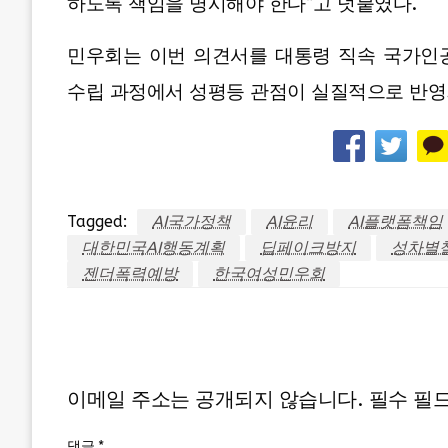
하도록 책임을 명시해야 한다”고 덧붙였다.
민우회는 이번 의견서를 대통령 직속 국가인공
수립 과정에서 성평등 관점이 실질적으로 반영
Tagged:
AI국가정책
AI윤리
AI플랫폼책임
대한민국AI행동계획
딥페이크방지
성차별
젠더폭력예방
한국여성민우회
LEAVE A RESPONSE
이메일 주소는 공개되지 않습니다.
필수 필
댓글
*