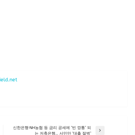
ield.net
신한은행·NH농협 등 금리 공세에 ‘빈 깡통’ 되
Next
는 저축은행… 서민만 ‘대출 절벽’