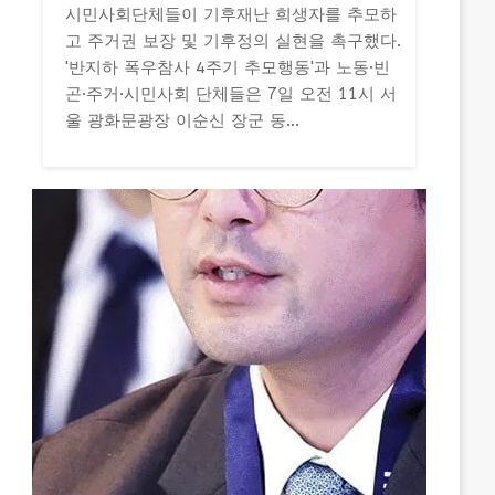
시민사회단체들이 기후재난 희생자를 추모하
고 주거권 보장 및 기후정의 실현을 촉구했다.
'반지하 폭우참사 4주기 추모행동'과 노동·빈
곤·주거·시민사회 단체들은 7일 오전 11시 서
울 광화문광장 이순신 장군 동...