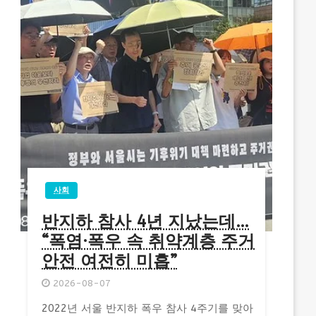
사회
반지하 참사 4년 지났는데…
“폭염·폭우 속 취약계층 주거
안전 여전히 미흡”
2026-08-07
2022년 서울 반지하 폭우 참사 4주기를 맞아