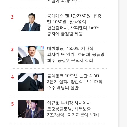
조합이 최대주주로
공개매수 땐 1만2750원, 유증
2
땐 3060원…한상원의
한앤컴퍼니, SK디앤디 240%
증자에 금감원 제동
대한항공, 7500억 기내식
3
되사기 또 연기…조원태 ‘공급망
회수’ 공정위 문턱서 걸려
블랙핑크 10주년 논란 속 YG
4
2분기 실적…양현석 보수 27억,
주주 배당의 절반
이규호 부회장 사내이사
5
코오롱글로벌, 채무보증
2조2천억…자기자본의 3.3배