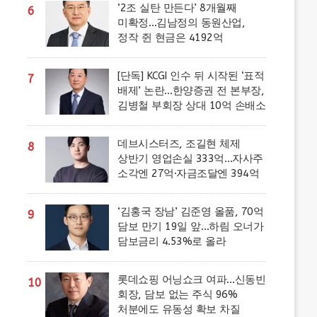
‘2조 실탄 만든다’ 8개월째
6
미확정…김남정의 동원산업,
정작 쥔 현금은 4192억
[단독] KCGI 인수 뒤 시작된 ‘표적
7
배제’ 논란…한양증권 전 본부장,
김병철 부회장 상대 10억 손배소
데브시스터즈, 조길현 체제
8
상반기 영업손실 333억…자사주
소각엔 27억·자금조달엔 394억
‘김홍국 장남’ 김준영 올품, 70억
9
담보 만기 19일 앞…하림 오너가
담보금리 4.53%로 올라
롯데쇼핑 어닝쇼크 여파…신동빈
10
회장, 담보 없는 주식 96%
처분에도 유동성 확보 차질