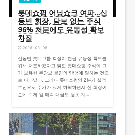
롯데쇼핑 어닝쇼크 여파…신
동빈 회장, 담보 없는 주식
96% 처분에도 유동성 확보
차질
2026-08-08
신동빈 롯데그룹 회장이 현금 유동성 확보를
위해 처분하겠다고 밝힌 롯데쇼핑 주식이 그
가 보유한 무담보 물량의 96%에 달하는 것으
로 나타났다. 그러나 롯데쇼핑의 2분기 실적
부진으로 주가가 크게 하락하면서 신 회장이
손에 쥐게 될 매각 대금도 당초 계...