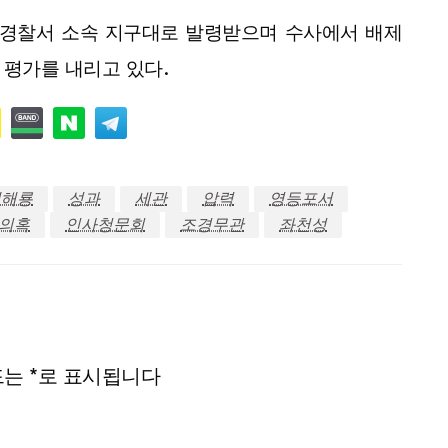
서경찰서 소속 지구대로 발령받으며 수사에서 배제
 평가를 내리고 있다.
백해룡
성과
세관
압력
영등포서
의혹
인사청문회
조경무관
좌천성
드는
*
로 표시됩니다