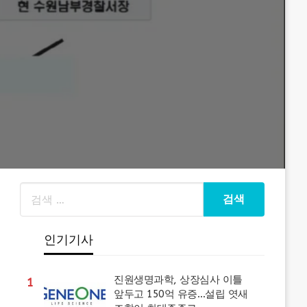
인기기사
진원생명과학, 상장심사 이틀
1
앞두고 150억 유증…설립 엿새