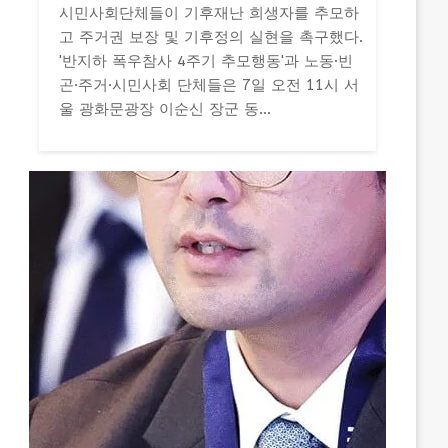
시민사회단체들이 기후재난 희생자를 추모하
고 주거권 보장 및 기후정의 실현을 촉구했다.
'반지하 폭우참사 4주기 추모행동'과 노동·빈
곤·주거·시민사회 단체들은 7일 오전 11시 서
울 광화문광장 이순신 장군 동...