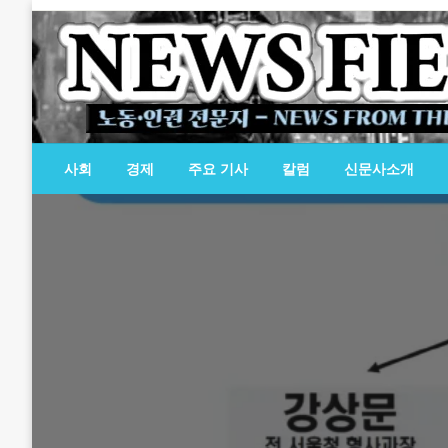
Skip
to
content
노동·인권 전문지
뉴스필드
사회
경제
주요 기사
칼럼
신문사소개