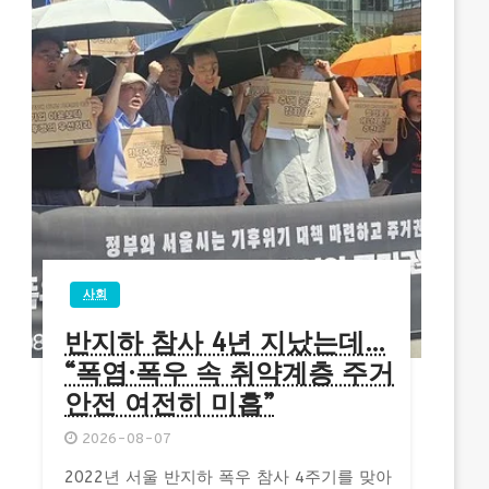
사회
반지하 참사 4년 지났는데…
“폭염·폭우 속 취약계층 주거
안전 여전히 미흡”
2026-08-07
2022년 서울 반지하 폭우 참사 4주기를 맞아