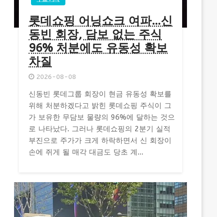
롯데쇼핑 어닝쇼크 여파…신
동빈 회장, 담보 없는 주식
96% 처분에도 유동성 확보
차질
2026-08-08
신동빈 롯데그룹 회장이 현금 유동성 확보를
위해 처분하겠다고 밝힌 롯데쇼핑 주식이 그
가 보유한 무담보 물량의 96%에 달하는 것으
로 나타났다. 그러나 롯데쇼핑의 2분기 실적
부진으로 주가가 크게 하락하면서 신 회장이
손에 쥐게 될 매각 대금도 당초 계...