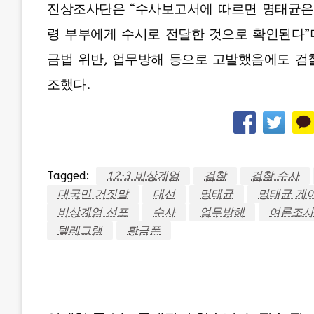
진상조사단은 “수사보고서에 따르면 명태균은
령 부부에게 수시로 전달한 것으로 확인된다”며
금법 위반, 업무방해 등으로 고발했음에도 검
조했다.
Tagged:
12·3 비상계엄
검찰
검찰 수사
대국민 거짓말
대선
명태균
명태균 게
비상계엄 선포
수사
업무방해
여론조사
텔레그램
황금폰
LEAVE A RESPONSE