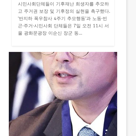
시민사회단체들이 기후재난 희생자를 추모하
고 주거권 보장 및 기후정의 실현을 촉구했다.
'반지하 폭우참사 4주기 추모행동'과 노동·빈
곤·주거·시민사회 단체들은 7일 오전 11시 서
울 광화문광장 이순신 장군 동...