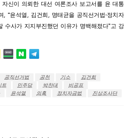
 자신이 의뢰한 대선 여론조사 보고서를 윤 대통
, “윤석열, 김건희, 명태균을 공직선거법·정치자
찰 수사가 지지부진했던 이유가 명백해졌다”고 강
공직선거법
공천
기소
김건희
이트
민주당
박찬대
비공표
윤석열
의혹
정치자금법
진상조사단