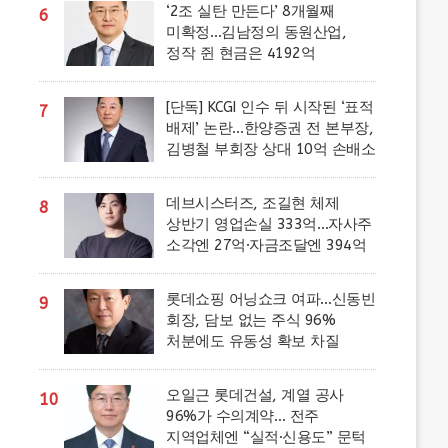
‘2조 실탄 만든다’ 8개월째
6
미확정…김남정의 동원산업,
정작 쥔 현금은 4192억
[단독] KCGI 인수 뒤 시작된 ‘표적
7
배제’ 논란…한양증권 전 본부장,
김병철 부회장 상대 10억 손배소
데브시스터즈, 조길현 체제
8
상반기 영업손실 333억…자사주
소각엔 27억·자금조달엔 394억
롯데쇼핑 어닝쇼크 여파…신동빈
9
회장, 담보 없는 주식 96%
처분에도 유동성 확보 차질
오일근 롯데건설, 계열 공사
10
96%가 수의계약… 전주
지역업체엔 “실적·신용도” 문턱