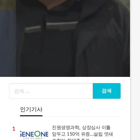
인기기사
진원생명과학, 상장심사 이틀
1
앞두고 150억 유증…설립 엿새