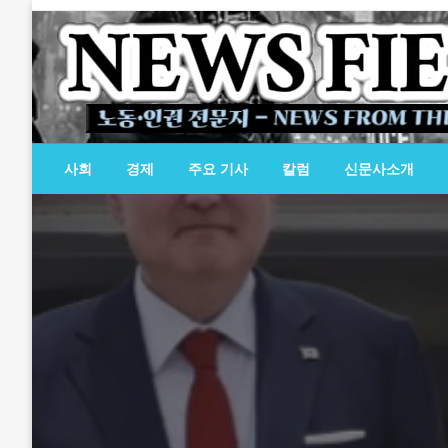
Skip
to
content
노동·인권 전문지
뉴스필드
사회
경제
주요 기사
칼럼
신문사소개