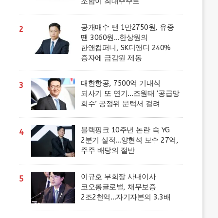
조합이 최대주주로
공개매수 땐 1만2750원, 유증
2
땐 3060원…한상원의
한앤컴퍼니, SK디앤디 240%
증자에 금감원 제동
대한항공, 7500억 기내식
3
되사기 또 연기…조원태 ‘공급망
회수’ 공정위 문턱서 걸려
블랙핑크 10주년 논란 속 YG
4
2분기 실적…양현석 보수 27억,
주주 배당의 절반
이규호 부회장 사내이사
5
코오롱글로벌, 채무보증
2조2천억…자기자본의 3.3배