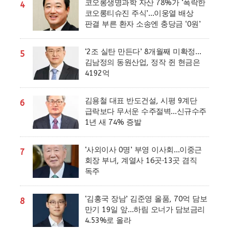
코오롱생명과학 자산 78%가 ‘폭락한
4
코오롱티슈진 주식’…이웅열 배상
판결 부른 환자 소송엔 충당금 ‘0원’
‘2조 실탄 만든다’ 8개월째 미확정…
5
김남정의 동원산업, 정작 쥔 현금은
4192억
김용철 대표 반도건설, 시평 9계단
6
급락보다 무서운 수주절벽…신규수주
1년 새 74% 증발
‘사외이사 0명’ 부영 이사회…이중근
7
회장 부녀, 계열사 16곳·13곳 겸직
독주
‘김홍국 장남’ 김준영 올품, 70억 담보
8
만기 19일 앞…하림 오너가 담보금리
4.53%로 올라