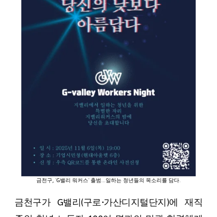
금천구, ‘G밸리 워커스’ 출범…일하는 청년들의 목소리를 담다.
금천구가 G밸리(구로·가산디지털단지)에 재직