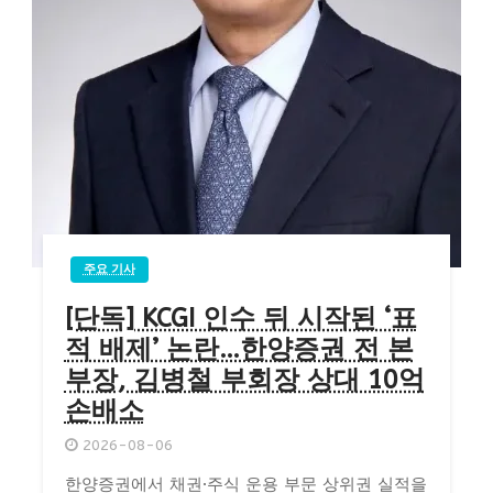
주요 기사
[단독] KCGI 인수 뒤 시작된 ‘표
적 배제’ 논란…한양증권 전 본
부장, 김병철 부회장 상대 10억
손배소
2026-08-06
한양증권에서 채권·주식 운용 부문 상위권 실적을