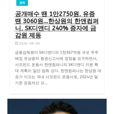
경제
공개매수 땐 1만2750원, 유증
땐 3060원…한상원의 한앤컴퍼
니, SK디앤디 240% 증자에 금
감원 제동
2026-08-06
금융감독원이 SK디앤디의 1천367억원 규모 주주
배정 유상증자 증권신고서에 정정을 요구하면서,
사모펀드 운용사 한앤컴퍼니의 SK디앤디 지분 확
대 계획이 일단 멈춰 섰다. 한앤컴퍼니는 한상원 대
표가 이끄는 국내 사모펀드 운용사로, 2024년 말
기준 운용자산 규...