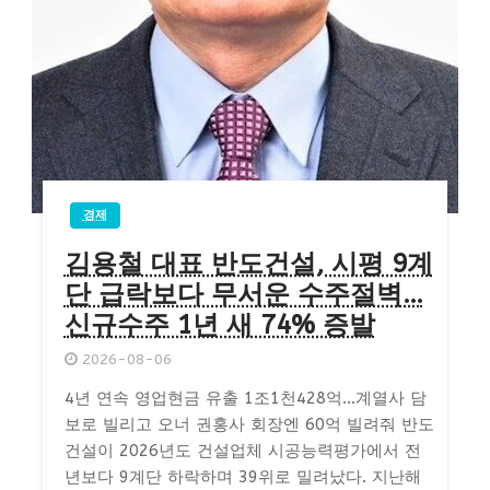
경제
김용철 대표 반도건설, 시평 9계
단 급락보다 무서운 수주절벽…
신규수주 1년 새 74% 증발
2026-08-06
4년 연속 영업현금 유출 1조1천428억…계열사 담
보로 빌리고 오너 권홍사 회장엔 60억 빌려줘 반도
건설이 2026년도 건설업체 시공능력평가에서 전
년보다 9계단 하락하며 39위로 밀려났다. 지난해