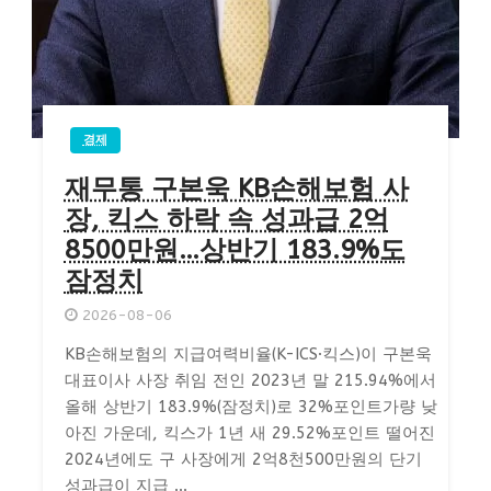
경제
재무통 구본욱 KB손해보험 사
장, 킥스 하락 속 성과급 2억
8500만원…상반기 183.9%도
잠정치
2026-08-06
KB손해보험의 지급여력비율(K-ICS·킥스)이 구본욱
대표이사 사장 취임 전인 2023년 말 215.94%에서
올해 상반기 183.9%(잠정치)로 32%포인트가량 낮
아진 가운데, 킥스가 1년 새 29.52%포인트 떨어진
2024년에도 구 사장에게 2억8천500만원의 단기
성과급이 지급 ...