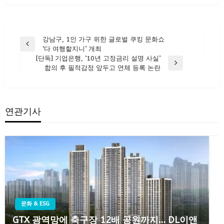
글
강남구, 1인 가구 위한 글로벌 쿠킹 문화쇼
Previous
‘다 여행할지니’ 개최
탐
Post
[단독] 기업은행, ‘10년 고정금리 설명 사실’
색
Next
합의 후 필적감정 앞두고 연체 등록 논란
Post
연관기사
문화 & ESG
GTX 광역망에 축구장 12배 공원까지… DL이앤