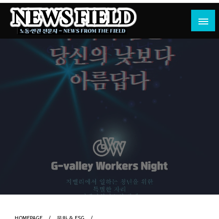
Skip
to
content
노동·인권 전문지
뉴스필드
HOMEPAGE
문화 & ESG