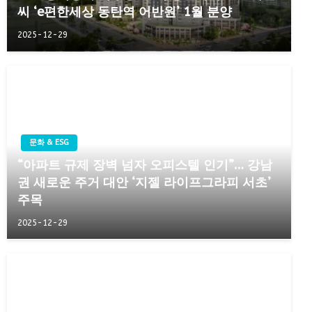
씨 ‘e편한세상 동탄역 어반원’ 1월 분양
2025-12-29
문화 & ESG
“아파트 규제 장벽 넘자 오피스텔 인기”… 강남
권 새로운 주거 대안 ‘지젤 라이프그라피 서초’
주목
2025-12-29