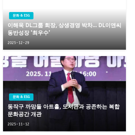
문화 & ESG
이해욱 DL그룹 회장, 상생경영 박차… DL이앤씨
동반성장 ‘최우수’
2025-12-29
문화 & ESG
동작구 까망돌 아트홀, 도서관과 공존하는 복합
문화공간 개관
2025-11-12