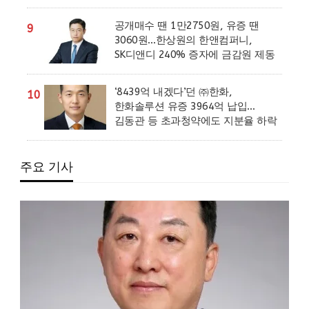
공개매수 땐 1만2750원, 유증 땐
9
3060원…한상원의 한앤컴퍼니,
SK디앤디 240% 증자에 금감원 제동
‘8439억 내겠다’던 ㈜한화,
10
한화솔루션 유증 3964억 납입…
김동관 등 초과청약에도 지분율 하락
주요 기사