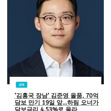
경제
‘김홍국 장남’ 김준영 올품, 70억
담보 만기 19일 앞…하림 오너가
담보금리 4.53%로 올라