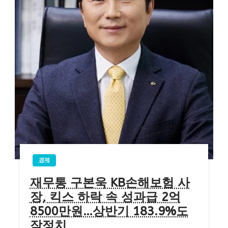
경제
재무통 구본욱 KB손해보험 사
장, 킥스 하락 속 성과급 2억
8500만원…상반기 183.9%도
잠정치