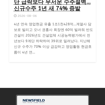
단 급락보다 무서운 수주절벽…
신규수주 1년 새 74% 증발
2026-08-06
4년 연속 영업현금 유출 1조1천428억…계열사 담
보로 빌리고 오너 권홍사 회장엔 60억 빌려줘 반도
건설이 2026년도 건설업체 시공능력평가에서 전
년보다 9계단 하락하며 39위로 밀려났다. 지난해
신규 수주가 70% 이상 급감하고 영업활동 현금흐
름이 4년 연...