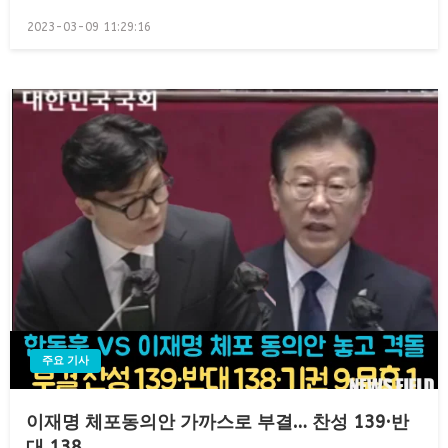
Posted
2023-03-09 11:29:16
on
주요 기사
이재명 체포동의안 가까스로 부결… 찬성 139·반
대 138