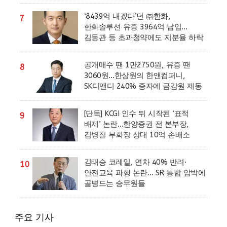
‘8439억 내겠다’던 ㈜한화,
7
한화솔루션 유증 3964억 납입…
김동관 등 초과청약에도 지분율 하락
공개매수 땐 1만2750원, 유증 땐
8
3060원…한상원의 한앤컴퍼니,
SK디앤디 240% 증자에 금감원 제동
[단독] KCGI 인수 뒤 시작된 ‘표적
9
배제’ 논란…한양증권 전 본부장,
김병철 부회장 상대 10억 손배소
김태승 코레일, 연차 40% 반려·
10
안전교육 파행 논란… SR 통합 압박에
골병드는 승무원들
주요 기사