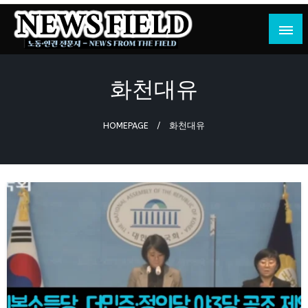
Skip
to
content
노동·인권 전문지
뉴스필드
화천대유
HOMEPAGE
화천대유