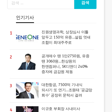
인기기사
진원생명과학, 상장심사 이틀
1
앞두고 150억 유증…설립 엿새
조합이 최대주주로
공개매수 땐 1만2750원, 유증
2
땐 3060원…한상원의
한앤컴퍼니, SK디앤디 240%
증자에 금감원 제동
대한항공, 7500억 기내식
3
되사기 또 연기…조원태 ‘공급망
회수’ 공정위 문턱서 걸려
이규호 부회장 사내이사
4