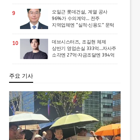
오일근 롯데건설, 계열 공사
9
96%가 수의계약… 전주
지역업체엔 “실적·신용도” 문턱
데브시스터즈, 조길현 체제
10
상반기 영업손실 333억…자사주
소각엔 27억·자금조달엔 394억
주요 기사