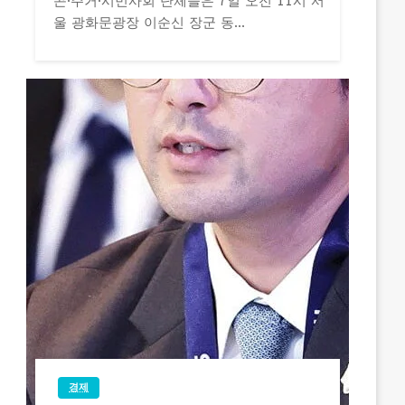
곤·주거·시민사회 단체들은 7일 오전 11시 서
울 광화문광장 이순신 장군 동...
경제