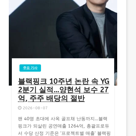
주요 기사
블랙핑크 10주년 논란 속 YG
2분기 실적…양현석 보수 27
억, 주주 배당의 절반
2026-08-07
팬 40명 초대에 사옥 골프채 난동까지…블랙
핑크가 되살린 공연매출 1264억, 총괄프로듀
서 수당 산정 기준은 '프로젝트별 매출' 블랙핑