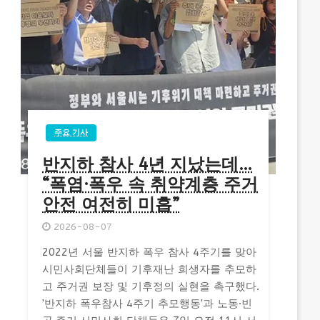
주요 기사
반지하 참사 4년 지났는데…
“폭염·폭우 속 취약계층 주거
안전 여전히 미흡”
2026-08-07
2022년 서울 반지하 폭우 참사 4주기를 맞아
시민사회단체들이 기후재난 희생자를 추모하
고 주거권 보장 및 기후정의 실현을 촉구했다.
'반지하 폭우참사 4주기 추모행동'과 노동·빈