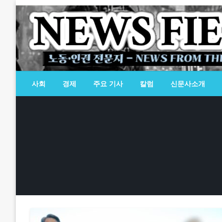
Skip
to
content
노동·인권 전문지
뉴스필드
사회
경제
주요 기사
칼럼
신문사소개