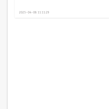
Posted
2025-04-08 11:11:29
on