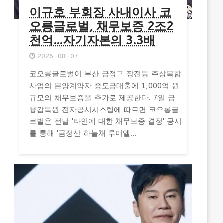
이규호 부회장 사내이사 코
오롱글로벌, 채무보증 2조2
천억…자기자본의 3.3배
2026-08-07
코오롱글로벌이 부산 금정구 장전동 주상복합
사업의 분양계약자 중도금대출에 1,000억 원
규모의 채무보증을 추가로 제공한다. 7일 금
융감독원 전자공시시스템에 따르면 코오롱글
로벌은 전날 '타인에 대한 채무보증 결정' 공시
를 통해 '금정산 하늘채 루미엘...