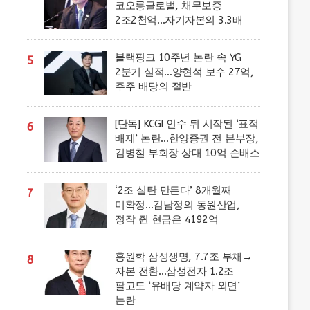
코오롱글로벌, 채무보증
2조2천억…자기자본의 3.3배
블랙핑크 10주년 논란 속 YG
5
2분기 실적…양현석 보수 27억,
주주 배당의 절반
[단독] KCGI 인수 뒤 시작된 ‘표적
6
배제’ 논란…한양증권 전 본부장,
김병철 부회장 상대 10억 손배소
‘2조 실탄 만든다’ 8개월째
7
미확정…김남정의 동원산업,
정작 쥔 현금은 4192억
홍원학 삼성생명, 7.7조 부채→
8
자본 전환…삼성전자 1.2조
팔고도 ‘유배당 계약자 외면’
논란