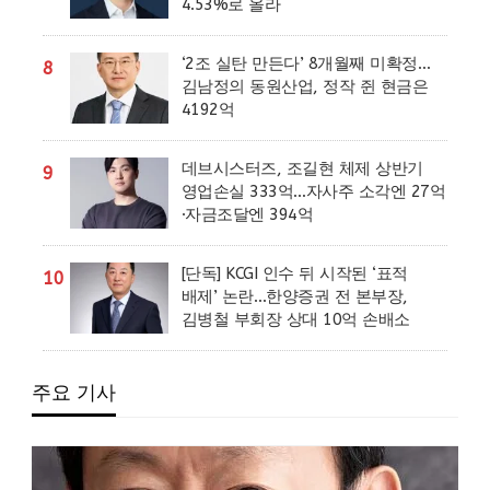
4.53%로 올라
‘2조 실탄 만든다’ 8개월째 미확정…
8
김남정의 동원산업, 정작 쥔 현금은
4192억
데브시스터즈, 조길현 체제 상반기
9
영업손실 333억…자사주 소각엔 27억
·자금조달엔 394억
[단독] KCGI 인수 뒤 시작된 ‘표적
10
배제’ 논란…한양증권 전 본부장,
김병철 부회장 상대 10억 손배소
주요 기사