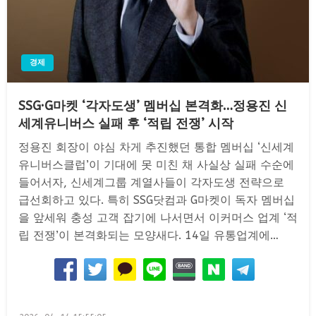
경제
SSG·G마켓 ‘각자도생’ 멤버십 본격화…정용진 신
세계유니버스 실패 후 ‘적립 전쟁’ 시작
정용진 회장이 야심 차게 추진했던 통합 멤버십 ‘신세계
유니버스클럽’이 기대에 못 미친 채 사실상 실패 수순에
들어서자, 신세계그룹 계열사들이 각자도생 전략으로
급선회하고 있다. 특히 SSG닷컴과 G마켓이 독자 멤버십
을 앞세워 충성 고객 잡기에 나서면서 이커머스 업계 ‘적
립 전쟁’이 본격화되는 모양새다. 14일 유통업계에…
Posted