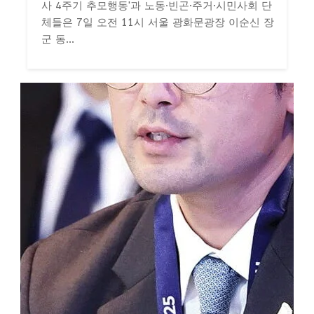
사 4주기 추모행동'과 노동·빈곤·주거·시민사회 단
체들은 7일 오전 11시 서울 광화문광장 이순신 장
군 동...