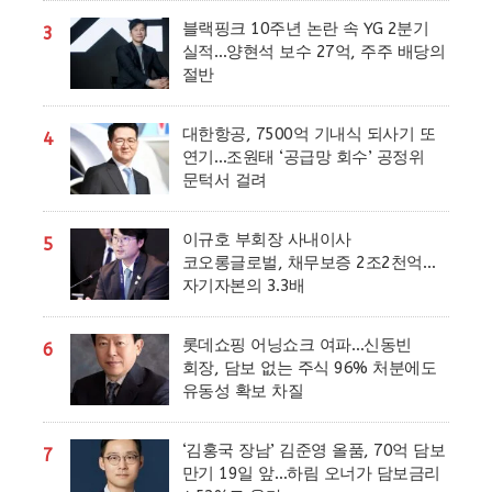
블랙핑크 10주년 논란 속 YG 2분기
3
실적…양현석 보수 27억, 주주 배당의
절반
대한항공, 7500억 기내식 되사기 또
4
연기…조원태 ‘공급망 회수’ 공정위
문턱서 걸려
이규호 부회장 사내이사
5
코오롱글로벌, 채무보증 2조2천억…
자기자본의 3.3배
롯데쇼핑 어닝쇼크 여파…신동빈
6
회장, 담보 없는 주식 96% 처분에도
유동성 확보 차질
‘김홍국 장남’ 김준영 올품, 70억 담보
7
만기 19일 앞…하림 오너가 담보금리