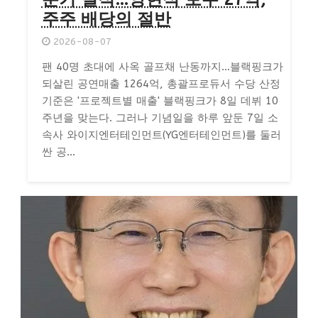
주주 배당의 절반
2026-08-07
팬 40명 초대에 사옥 골프채 난동까지…블랙핑크가
되살린 공연매출 1264억, 총괄프로듀서 수당 산정
기준은 '프로젝트별 매출' 블랙핑크가 8일 데뷔 10
주년을 맞는다. 그러나 기념일을 하루 앞둔 7일 소
속사 와이지엔터테인먼트(YG엔터테인먼트)를 둘러
싼 공...