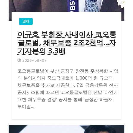
경제
이규호 부회장 사내이사 코오롱
글로벌, 채무보증 2조2천억…자
기자본의 3.3배
2026-08-07
코오롱글로벌이 부산 금정구 장전동 주상복합 사업
의 분양계약자 중도금대출에 1,000억 원 규모의
채무보증을 추가로 제공한다. 7일 금융감독원 전자
공시시스템에 따르면 코오롱글로벌은 전날 '타인에
대한 채무보증 결정' 공시를 통해 '금정산 하늘채
루미엘...