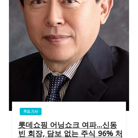
주요 기사
롯데쇼핑 어닝쇼크 여파…신동
빈 회장, 담보 없는 주식 96% 처