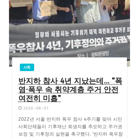
사회
반지하 참사 4년 지났는데… “폭
염·폭우 속 취약계층 주거 안전
여전히 미흡”
2026-08-07
2022년 서울 반지하 폭우 참사 4주기를 맞아 시민
사회단체들이 기후재난 희생자를 추모하고 주거권
보장 및 기후정의 실현을 촉구했다. '반지하 폭우참