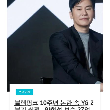
주요 기사
블랙핑크 10주년 논란 속 YG 2
분기 실적…양현석 보수 27억,