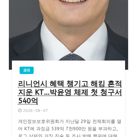
경제
리니언시 혜택 챙기고 해킹 흔적
지운 KT…박윤영 체제 첫 청구서
540억
2026-08-07
개인정보보호위원회가 지난달 29일 전체회의를 열
어 KT에 과징금 539억 7천900만 원을 부과하고,
로그 삭제와 거짓 진술 등 조사 방해 행위에 대해