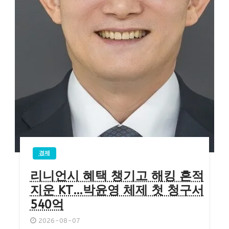
경제
리니언시 혜택 챙기고 해킹 흔적
지운 KT…박윤영 체제 첫 청구서
540억
2026-08-07