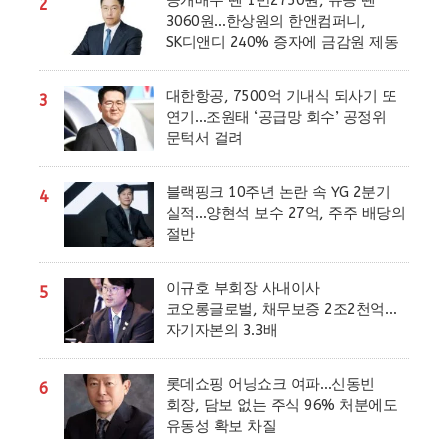
공개매수 땐 1만2750원, 유증 땐
2
3060원…한상원의 한앤컴퍼니,
SK디앤디 240% 증자에 금감원 제동
대한항공, 7500억 기내식 되사기 또
3
연기…조원태 ‘공급망 회수’ 공정위
문턱서 걸려
블랙핑크 10주년 논란 속 YG 2분기
4
실적…양현석 보수 27억, 주주 배당의
절반
이규호 부회장 사내이사
5
코오롱글로벌, 채무보증 2조2천억…
자기자본의 3.3배
롯데쇼핑 어닝쇼크 여파…신동빈
6
회장, 담보 없는 주식 96% 처분에도
유동성 확보 차질