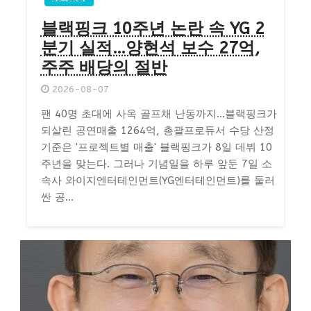
블랙핑크 10주년 논란 속 YG 2
분기 실적…양현석 보수 27억,
주주 배당의 절반
2026-08-07
팬 40명 초대에 사옥 골프채 난동까지…블랙핑크가
되살린 공연매출 1264억, 총괄프로듀서 수당 산정
기준은 '프로젝트별 매출' 블랙핑크가 8일 데뷔 10
주년을 맞는다. 그러나 기념일을 하루 앞둔 7일 소
속사 와이지엔터테인먼트(YG엔터테인먼트)를 둘러
싼 공...