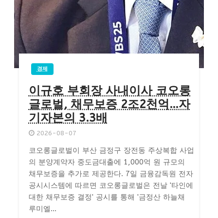
경제
이규호 부회장 사내이사 코오롱
글로벌, 채무보증 2조2천억…자
기자본의 3.3배
2026-08-07
코오롱글로벌이 부산 금정구 장전동 주상복합 사업
의 분양계약자 중도금대출에 1,000억 원 규모의
채무보증을 추가로 제공한다. 7일 금융감독원 전자
공시시스템에 따르면 코오롱글로벌은 전날 '타인에
대한 채무보증 결정' 공시를 통해 '금정산 하늘채
루미엘...