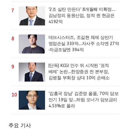
‘2조 실탄 만든다’ 8개월째 미확정…
7
김남정의 동원산업, 정작 쥔 현금은
4192억
데브시스터즈, 조길현 체제 상반기
8
영업손실 333억…자사주 소각엔 27억
·자금조달엔 394억
[단독] KCGI 인수 뒤 시작된 ‘표적
9
배제’ 논란…한양증권 전 본부장,
김병철 부회장 상대 10억 손배소
‘김홍국 장남’ 김준영 올품, 70억 담보
10
만기 19일 앞…하림 오너가 담보금리
4.53%로 올라
주요 기사