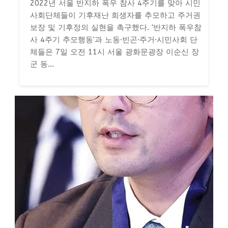
2022년 서울 반지하 폭우 참사 4주기를 맞아 시민
사회단체들이 기후재난 희생자를 추모하고 주거권
보장 및 기후정의 실현을 촉구했다. '반지하 폭우참
사 4주기 추모행동'과 노동·빈곤·주거·시민사회 단
체들은 7일 오전 11시 서울 광화문광장 이순신 장
군 동...