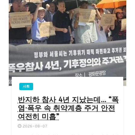
사회
반지하 참사 4년 지났는데… “폭
염·폭우 속 취약계층 주거 안전
여전히 미흡”
2026-08-07