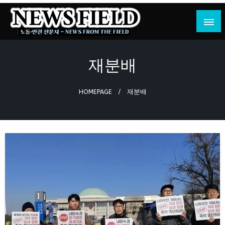
Skip
to
content
노동·인권 전문지
뉴스필드
재분배
HOMEPAGE
재분배