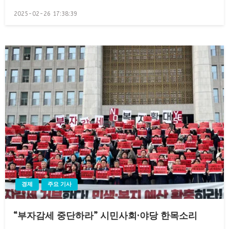
Posted
2025-02-26 17:38:39
on
경제
주요 기사
“부자감세 중단하라” 시민사회·야당 한목소리