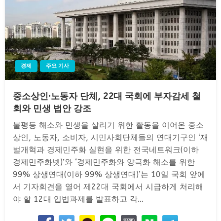
경제
주요 기사
중소상인·노동자 단체, 22대 국회에 부자감세 철
회와 민생 법안 강조
불평등 해소와 민생을 살리기 위한 활동을 이어온 중소
상인, 노동자, 소비자, 시민사회단체들의 연대기구인 ‘재
벌개혁과 경제민주화 실현을 위한 전국네트워크(이하
경제민주화넷)’와 ‘경제민주화와 양극화 해소를 위한
99% 상생연대(이하 99% 상생연대)’는 10일 국회 앞에
서 기자회견을 열어 제22대 국회에서 시급하게 처리해
야 할 12대 입법과제를 발표하고 각…