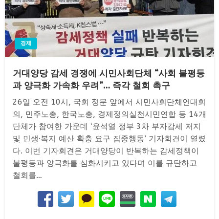
경제
거대양당 감세 경쟁에 시민사회단체 “사회 불평등
과 양극화 가속화 우려”… 즉각 철회 촉구
26일 오전 10시, 국회 정문 앞에서 시민사회단체연대회
의, 민주노총, 한국노총, 경제정의실천시민연합 등 14개
단체가 참여한 가운데 ‘윤석열 정부 3차 부자감세 저지
및 민생·복지 예산 확충 요구 집중행동’ 기자회견이 열렸
다. 이번 기자회견은 거대양당이 반복하는 감세정책이
불평등과 양극화를 심화시키고 있다며 이를 규탄하고
철회를…