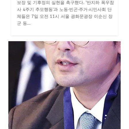
보장 및 기후정의 실현을 촉구했다. '반지하 폭우참
사 4주기 추모행동'과 노동·빈곤·주거·시민사회 단
체들은 7일 오전 11시 서울 광화문광장 이순신 장
군 동...