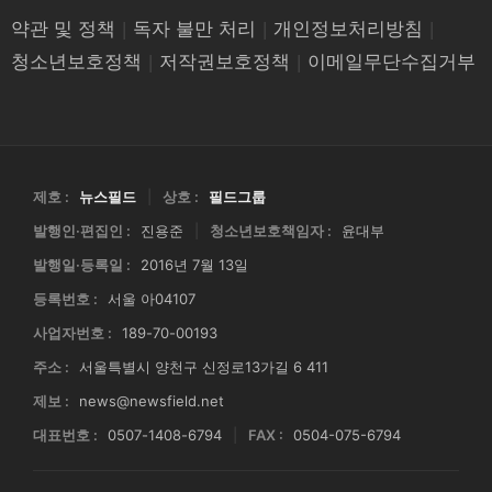
약관 및 정책
|
독자 불만 처리
|
개인정보처리방침
|
청소년보호정책
|
저작권보호정책
|
이메일무단수집거부
제호 :
뉴스필드
|
상호 :
필드그룹
발행인·편집인 :
진용준
|
청소년보호책임자 :
윤대부
발행일·등록일 :
2016년 7월 13일
등록번호 :
서울 아04107
사업자번호 :
189-70-00193
주소 :
서울특별시 양천구 신정로13가길 6 411
제보 :
news@newsfield.net
대표번호 :
0507-1408-6794
|
FAX :
0504-075-6794