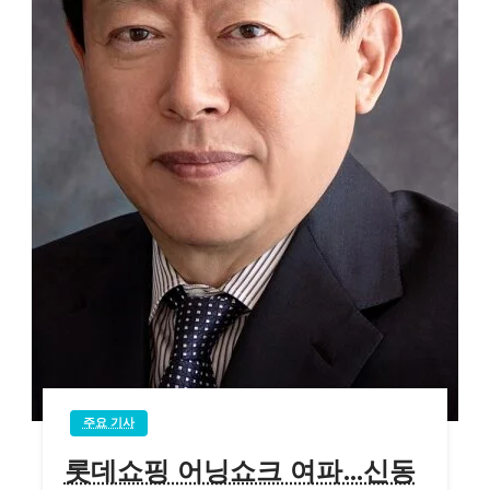
주요 기사
롯데쇼핑 어닝쇼크 여파…신동