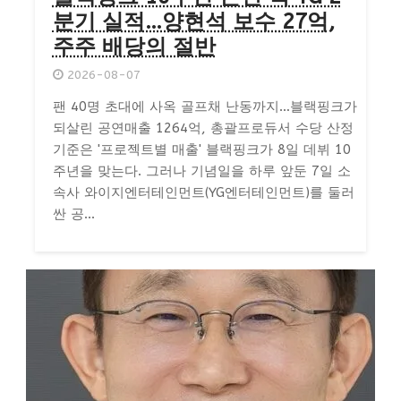
분기 실적…양현석 보수 27억,
주주 배당의 절반
2026-08-07
팬 40명 초대에 사옥 골프채 난동까지…블랙핑크가
되살린 공연매출 1264억, 총괄프로듀서 수당 산정
기준은 '프로젝트별 매출' 블랙핑크가 8일 데뷔 10
주년을 맞는다. 그러나 기념일을 하루 앞둔 7일 소
속사 와이지엔터테인먼트(YG엔터테인먼트)를 둘러
싼 공...