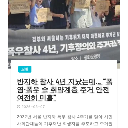
사회
반지하 참사 4년 지났는데… “폭
염·폭우 속 취약계층 주거 안전
여전히 미흡”
2026-08-07
2022년 서울 반지하 폭우 참사 4주기를 맞아 시민
사회단체들이 기후재난 희생자를 추모하고 주거권