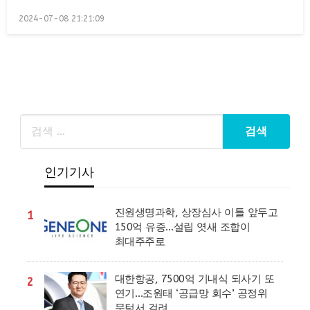
Posted
2024-07-08 21:21:09
on
인기기사
진원생명과학, 상장심사 이틀 앞두고
1
150억 유증…설립 엿새 조합이
최대주주로
대한항공, 7500억 기내식 되사기 또
2
연기…조원태 ‘공급망 회수’ 공정위
문턱서 걸려