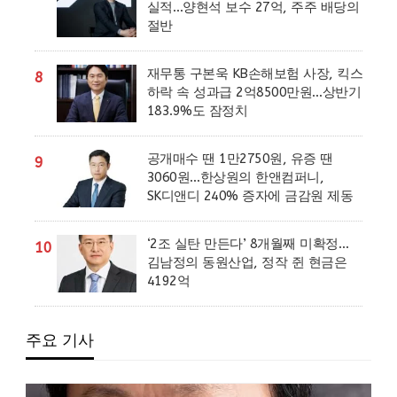
실적…양현석 보수 27억, 주주 배당의
절반
재무통 구본욱 KB손해보험 사장, 킥스
8
하락 속 성과급 2억8500만원…상반기
183.9%도 잠정치
공개매수 땐 1만2750원, 유증 땐
9
3060원…한상원의 한앤컴퍼니,
SK디앤디 240% 증자에 금감원 제동
‘2조 실탄 만든다’ 8개월째 미확정…
10
김남정의 동원산업, 정작 쥔 현금은
4192억
주요 기사