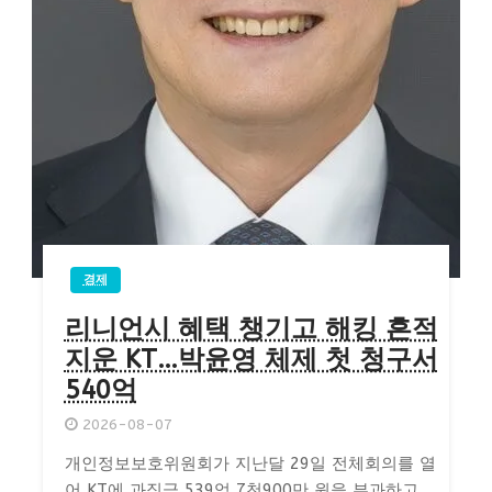
경제
리니언시 혜택 챙기고 해킹 흔적
지운 KT…박윤영 체제 첫 청구서
540억
2026-08-07
개인정보보호위원회가 지난달 29일 전체회의를 열
어 KT에 과징금 539억 7천900만 원을 부과하고,