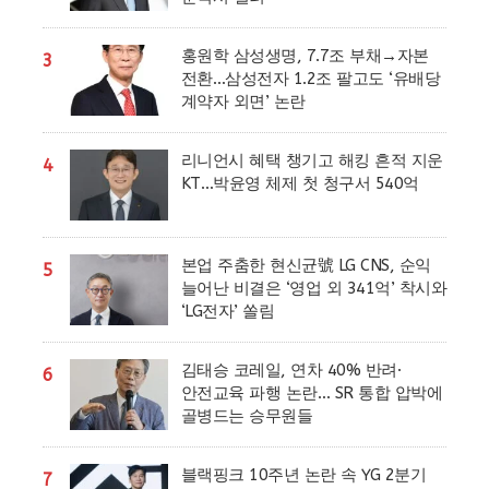
홍원학 삼성생명, 7.7조 부채→자본
3
전환…삼성전자 1.2조 팔고도 ‘유배당
계약자 외면’ 논란
리니언시 혜택 챙기고 해킹 흔적 지운
4
KT…박윤영 체제 첫 청구서 540억
본업 주춤한 현신균號 LG CNS, 순익
5
늘어난 비결은 ‘영업 외 341억’ 착시와
‘LG전자’ 쏠림
김태승 코레일, 연차 40% 반려·
6
안전교육 파행 논란… SR 통합 압박에
골병드는 승무원들
블랙핑크 10주년 논란 속 YG 2분기
7