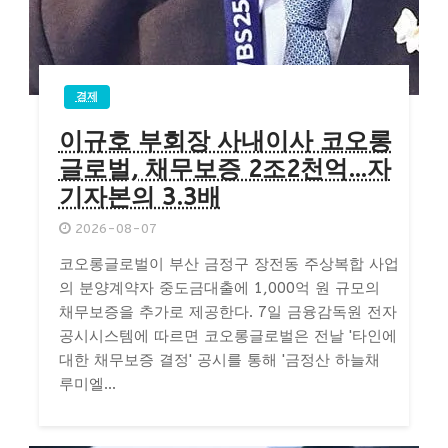
경제
이규호 부회장 사내이사 코오롱
글로벌, 채무보증 2조2천억…자
기자본의 3.3배
2026-08-07
코오롱글로벌이 부산 금정구 장전동 주상복합 사업
의 분양계약자 중도금대출에 1,000억 원 규모의
채무보증을 추가로 제공한다. 7일 금융감독원 전자
공시시스템에 따르면 코오롱글로벌은 전날 '타인에
대한 채무보증 결정' 공시를 통해 '금정산 하늘채
루미엘...