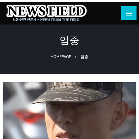
Skip
to
content
노동·인권 전문지
뉴스필드
엄중
HOMEPAGE
엄중