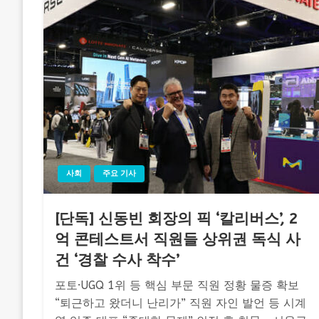
사회
주요 기사
[단독] 신동빈 회장의 픽 ‘칼리버스’, 2
억 콘테스트서 직원들 상위권 독식 사
건 ‘경찰 수사 착수’
포토·UGQ 1위 등 핵심 부문 직원 정황 물증 확보
“퇴근하고 왔더니 난리가” 직원 자인 발언 등 시계