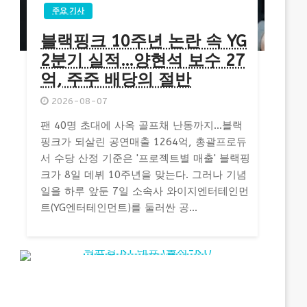
주요 기사
블랙핑크 10주년 논란 속 YG
2분기 실적…양현석 보수 27
억, 주주 배당의 절반
2026-08-07
팬 40명 초대에 사옥 골프채 난동까지…블랙
핑크가 되살린 공연매출 1264억, 총괄프로듀
서 수당 산정 기준은 '프로젝트별 매출' 블랙핑
크가 8일 데뷔 10주년을 맞는다. 그러나 기념
일을 하루 앞둔 7일 소속사 와이지엔터테인먼
트(YG엔터테인먼트)를 둘러싼 공...