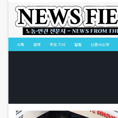
Skip
to
content
노동·인권 전문지
뉴스필드
사회
경제
주요 기사
칼럼
신문사소개