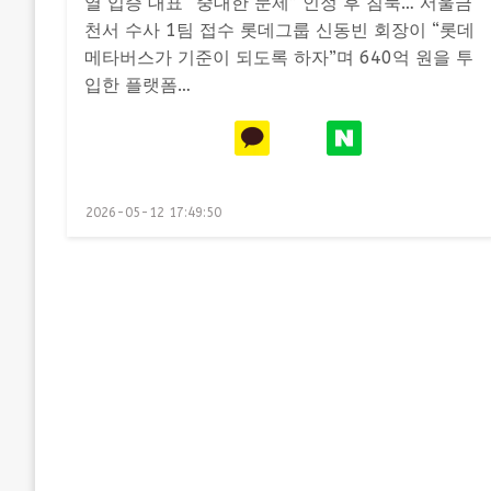
열 입증 대표 “중대한 문제” 인정 후 침묵… 서울금
천서 수사 1팀 접수 롯데그룹 신동빈 회장이 “롯데
메타버스가 기준이 되도록 하자”며 640억 원을 투
입한 플랫폼…
Posted
2026-05-12 17:49:50
on