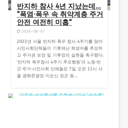
반지하 참사 4년 지났는데…
“폭염·폭우 속 취약계층 주거
안전 여전히 미흡”
2026-08-07
2022년 서울 반지하 폭우 참사 4주기를 맞아
시민사회단체들이 기후재난 희생자를 추모하
고 주거권 보장 및 기후정의 실현을 촉구했다.
'반지하 폭우참사 4주기 추모행동'과 노동·빈
곤·주거·시민사회 단체들은 7일 오전 11시 서
울 광화문광장 이순신 장군 동...