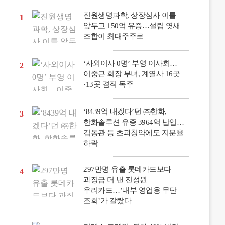
진원생명과학, 상장심사 이틀
1
앞두고 150억 유증…설립 엿새
조합이 최대주주로
‘사외이사 0명’ 부영 이사회…
2
이중근 회장 부녀, 계열사 16곳
·13곳 겸직 독주
‘8439억 내겠다’던 ㈜한화,
3
한화솔루션 유증 3964억 납입…
김동관 등 초과청약에도 지분율
하락
297만명 유출 롯데카드보다
4
과징금 더 낸 진성원
우리카드…’내부 영업용 무단
조회’가 갈랐다