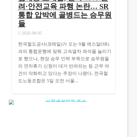
려·안전교육 파행 논란… SR
통합 압박에 골병드는 승무원
들
2026-08-05
한국철도공사(코레일)가 오는 9월 에스알(SR)
과의 통합운행에 맞춰 고속열차 좌석을 늘리기
로 했으나, 현장 승무 인력 부족으로 승무원들
의 연차휴가 신청이 대거 반려되는 등 근무 여
건이 악화하고 있다는 주장이 나왔다. 전국철
도노동조합은 5일 오전 서울...