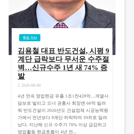
주요 기사
김용철 대표 반도건설, 시평 9
계단 급락보다 무서운 수주절
벽…신규수주 1년 새 74% 증
발
2026-08-06
4년 연속 영업현금 유출 1조1천428억…계열사
담보로 빌리고 오너 권홍사 회장엔 60억 빌려
줘 반도건설이 2026년도 건설업체 시공능력평
가에서 전년보다 9계단 하락하며 39위로 밀려
났다. 지난해 신규 수주가 70% 이상 급감하고
영업활동 현금흐름이 4년 연...