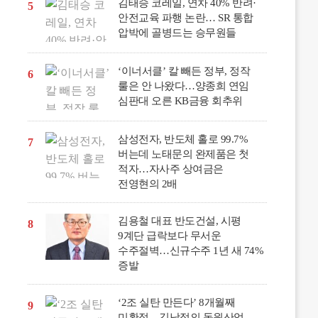
김태승 코레일, 연차 40% 반려·
5
안전교육 파행 논란… SR 통합
압박에 골병드는 승무원들
‘이너서클’ 칼 빼든 정부, 정작
6
룰은 안 나왔다…양종희 연임
심판대 오른 KB금융 회추위
삼성전자, 반도체 홀로 99.7%
7
버는데 노태문의 완제품은 첫
적자…자사주 상여금은
전영현의 2배
김용철 대표 반도건설, 시평
8
9계단 급락보다 무서운
수주절벽…신규수주 1년 새 74%
증발
‘2조 실탄 만든다’ 8개월째
9
미확정…김남정의 동원산업,