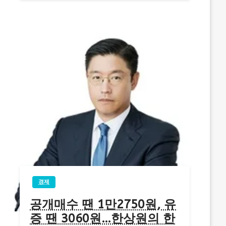
경제
공개매수 땐 1만2750원, 유
증 땐 3060원…한상원의 한