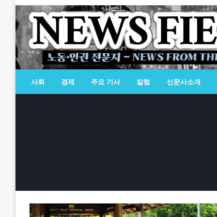
Skip
to
content
노동·인권 전문지
뉴스필드
사회
경제
주요 기사
칼럼
신문사소개