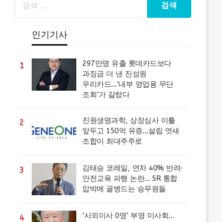
인기기사
297만명 유출 롯데카드보다
1
과징금 더 낸 진성원
우리카드…’내부 영업용 무단
조회’가 갈랐다
진원생명과학, 상장심사 이틀
2
앞두고 150억 유증…설립 엿새
조합이 최대주주로
김태승 코레일, 연차 40% 반려·
3
안전교육 파행 논란… SR 통합
압박에 골병드는 승무원들
‘사외이사 0명’ 부영 이사회…
4