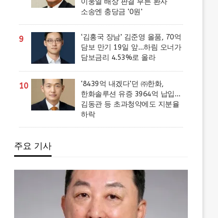
이웅열 배상 판결 부른 환자
소송엔 충당금 ‘0원’
‘김홍국 장남’ 김준영 올품, 70억
9
담보 만기 19일 앞…하림 오너가
담보금리 4.53%로 올라
‘8439억 내겠다’던 ㈜한화,
10
한화솔루션 유증 3964억 납입…
김동관 등 초과청약에도 지분율
하락
주요 기사