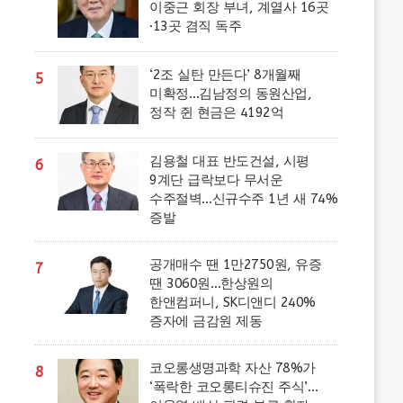
이중근 회장 부녀, 계열사 16곳
·13곳 겸직 독주
‘2조 실탄 만든다’ 8개월째
5
미확정…김남정의 동원산업,
정작 쥔 현금은 4192억
김용철 대표 반도건설, 시평
6
9계단 급락보다 무서운
수주절벽…신규수주 1년 새 74%
증발
공개매수 땐 1만2750원, 유증
7
땐 3060원…한상원의
한앤컴퍼니, SK디앤디 240%
증자에 금감원 제동
코오롱생명과학 자산 78%가
8
‘폭락한 코오롱티슈진 주식’…