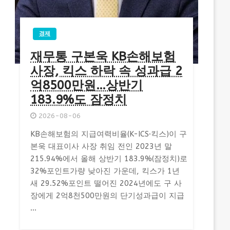
경제
재무통 구본욱 KB손해보험
사장, 킥스 하락 속 성과급 2
억8500만원…상반기
183.9%도 잠정치
2026-08-06
KB손해보험의 지급여력비율(K-ICS·킥스)이 구
본욱 대표이사 사장 취임 전인 2023년 말
215.94%에서 올해 상반기 183.9%(잠정치)로
32%포인트가량 낮아진 가운데, 킥스가 1년
새 29.52%포인트 떨어진 2024년에도 구 사
장에게 2억8천500만원의 단기성과급이 지급
...