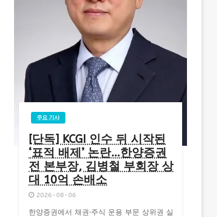
주요 기사
[단독] KCGI 인수 뒤 시작된
‘표적 배제’ 논란…한양증권
전 본부장, 김병철 부회장 상
대 10억 손배소
2026-08-06
한양증권에서 채권·주식 운용 부문 상위권 실