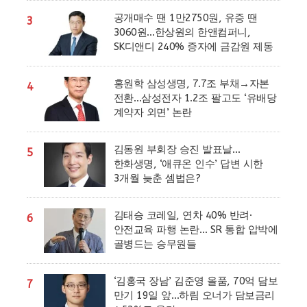
공개매수 땐 1만2750원, 유증 땐
3
3060원…한상원의 한앤컴퍼니,
SK디앤디 240% 증자에 금감원 제동
홍원학 삼성생명, 7.7조 부채→자본
4
전환…삼성전자 1.2조 팔고도 ‘유배당
계약자 외면’ 논란
김동원 부회장 승진 발표날…
5
한화생명, ‘애큐온 인수’ 답변 시한
3개월 늦춘 셈법은?
김태승 코레일, 연차 40% 반려·
6
안전교육 파행 논란… SR 통합 압박에
골병드는 승무원들
‘김홍국 장남’ 김준영 올품, 70억 담보
7
만기 19일 앞…하림 오너가 담보금리