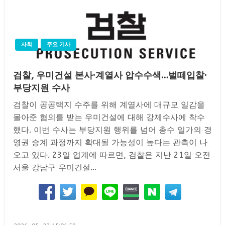
사회
주요 기사
검찰, 우미건설 본사·계열사 압수수색…벌떼입찰·
부당지원 수사
검찰이 공공택지 수주를 위해 계열사에 대규모 일감을
몰아준 혐의를 받는 우미건설에 대해 강제수사에 착수
했다. 이번 수사는 부당지원 행위를 넘어 총수 일가의 경
영권 승계 과정까지 확대될 가능성이 높다는 관측이 나
오고 있다. 23일 업계에 따르면, 검찰은 지난 21일 오전
서울 강남구 우미건설…
Posted