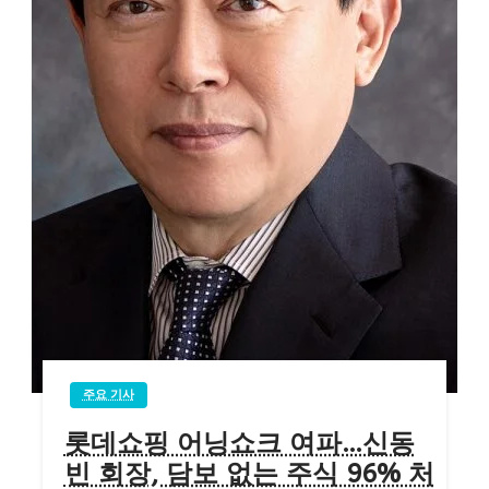
주요 기사
롯데쇼핑 어닝쇼크 여파…신동
빈 회장, 담보 없는 주식 96% 처