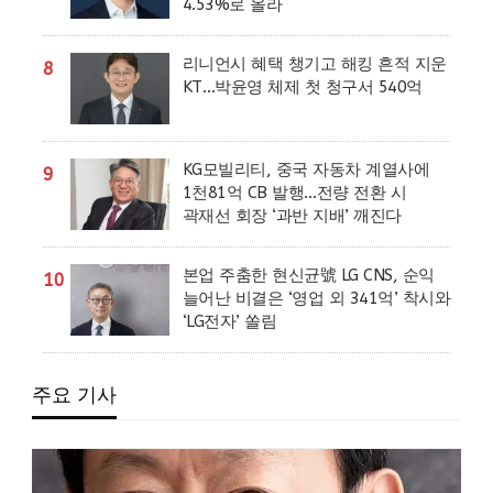
4.53%로 올라
리니언시 혜택 챙기고 해킹 흔적 지운
8
KT…박윤영 체제 첫 청구서 540억
KG모빌리티, 중국 자동차 계열사에
9
1천81억 CB 발행…전량 전환 시
곽재선 회장 ‘과반 지배’ 깨진다
본업 주춤한 현신균號 LG CNS, 순익
10
늘어난 비결은 ‘영업 외 341억’ 착시와
‘LG전자’ 쏠림
주요 기사