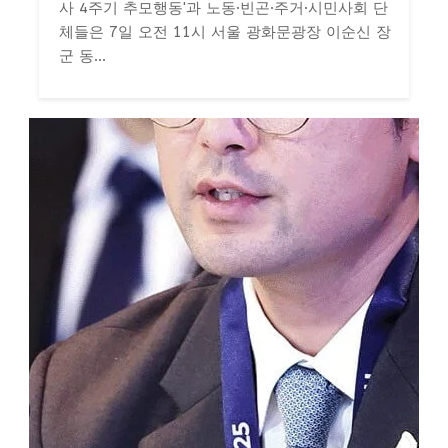
사 4주기 추모행동'과 노동·빈곤·주거·시민사회 단
체들은 7일 오전 11시 서울 광화문광장 이순신 장
군 동...