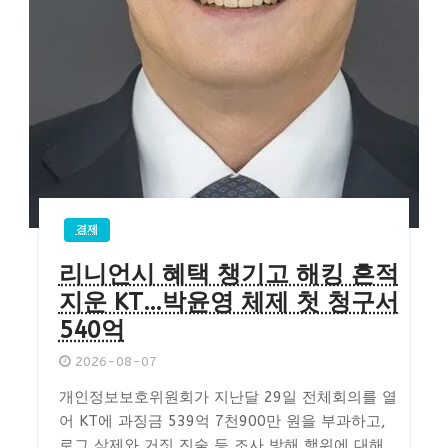
경제
리니언시 혜택 챙기고 해킹 흔적
지운 KT…박윤영 체제 첫 청구서
540억
2026-08-07
개인정보보호위원회가 지난달 29일 전체회의를 열
어 KT에 과징금 539억 7천900만 원을 부과하고,
로그 삭제와 거짓 진술 등 조사 방해 행위에 대해