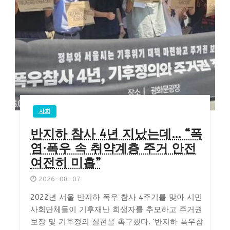
사회
반지하 참사 4년 지났는데… “폭
염·폭우 속 취약계층 주거 안전
여전히 미흡”
2026-08-07
2022년 서울 반지하 폭우 참사 4주기를 맞아 시민
사회단체들이 기후재난 희생자를 추모하고 주거권
보장 및 기후정의 실현을 촉구했다. '반지하 폭우참