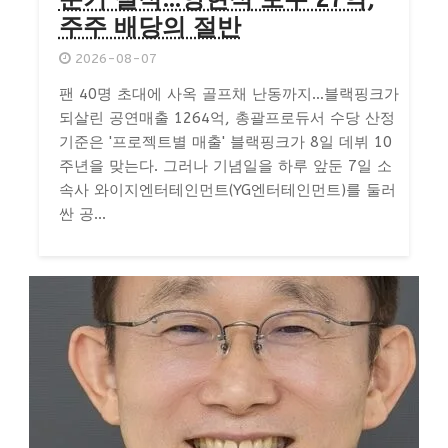
주주 배당의 절반
2026-08-07
팬 40명 초대에 사옥 골프채 난동까지…블랙핑크가
되살린 공연매출 1264억, 총괄프로듀서 수당 산정
기준은 '프로젝트별 매출' 블랙핑크가 8일 데뷔 10
주년을 맞는다. 그러나 기념일을 하루 앞둔 7일 소
속사 와이지엔터테인먼트(YG엔터테인먼트)를 둘러
싼 공...