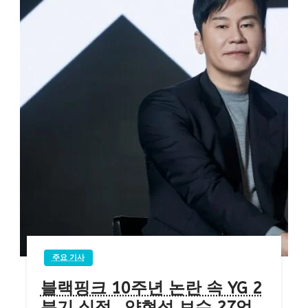
주요 기사
블랙핑크 10주년 논란 속 YG 2
분기 실적…양현석 보수 27억,