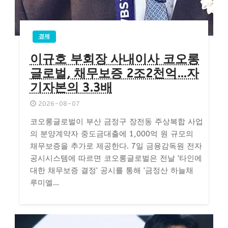
경제
이규호 부회장 사내이사 코오롱
글로벌, 채무보증 2조2천억…자
기자본의 3.3배
2026-08-07
코오롱글로벌이 부산 금정구 장전동 주상복합 사업
의 분양계약자 중도금대출에 1,000억 원 규모의
채무보증을 추가로 제공한다. 7일 금융감독원 전자
공시시스템에 따르면 코오롱글로벌은 전날 '타인에
대한 채무보증 결정' 공시를 통해 '금정산 하늘채
루미엘...