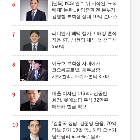
[단독] KCGI 인수 뒤 시작된 ‘표적
6
배제’ 논란…한양증권 전 본부장,
김병철 부회장 상대 10억 손배소
리니언시 혜택 챙기고 해킹 흔적
7
지운 KT…박윤영 체제 첫 청구서
540억
이규호 부회장 사내이사
8
코오롱글로벌, 채무보증
2조2천억…자기자본의 3.3배
대출 이자만 113억…신동빈
9
회장, 롯데쇼핑 주식 32만주
매도해 현금 확보
‘김홍국 장남’ 김준영 올품, 70억
10
담보 만기 19일 앞…하림 오너가
담보금리 4.53%로 올라