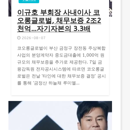
이규호 부회장 사내이사 코
오롱글로벌, 채무보증 2조2
천억…자기자본의 3.3배
2026-08-07
코오롱글로벌이 부산 금정구 장전동 주상복합
사업의 분양계약자 중도금대출에 1,000억 원
규모의 채무보증을 추가로 제공한다. 7일 금
융감독원 전자공시시스템에 따르면 코오롱글
로벌은 전날 '타인에 대한 채무보증 결정' 공시
를 통해 '금정산 하늘채 루미엘...