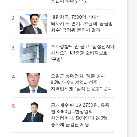
조합이 최대주주로
대한항공, 7500억 기내식
2
되사기 또 연기…조원태 ‘공급망
회수’ 공정위 문턱서 걸려
투자성향도 안 묻고 “삼성전자나
3
사세요”…KB증권 소비자보호
‘구멍’
오일근 롯데건설, 계열 공사
4
96%가 수의계약… 전주
지역업체엔 “실적·신용도” 문턱
공개매수 땐 1만2750원, 유증
5
땐 3060원…한상원의
한앤컴퍼니, SK디앤디 240%
증자에 금감원 제동