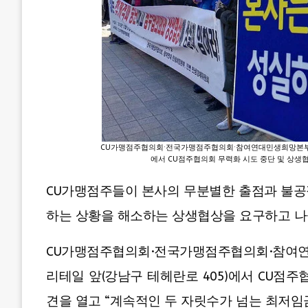
CU가맹점주협의회·전국가맹점주협의회·참여연대민생희망본부·민
에서 CU점주협의회 무력화 시도 중단 및 상생
CU가맹점주들이 본사의 무분별한 출점과 불공
하는 상황을 해소하는 상생협상을 요구하고 나
CU가맹점주협의회·전국가맹점주협의회·참여연
리테일 앞(강남구 테헤란로 405)에서 CU점
견을 열고 “계속적인 두 자릿수가 넘는 최저임