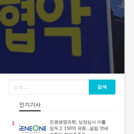
인기기사
진원생명과학, 상장심사 이틀
1
앞두고 150억 유증…설립 엿새