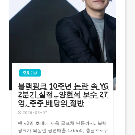
주요 기사
블랙핑크 10주년 논란 속 YG
2분기 실적…양현석 보수 27
억, 주주 배당의 절반
2026-08-07
팬 40명 초대에 사옥 골프채 난동까지…블랙
핑크가 되살린 공연매출 1264억, 총괄프로듀