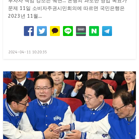
투자자 책임 강조는 궤변… 은행의 과도한 영업 목표가
문제 11일 소비자주권시민회의에 따르면 국민은행은
2023년 11월…
Posted
2024-04-11 10:20:35
on