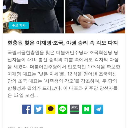
주요 기사
현충원 찾은 이재명·조국, 야권 승리 속 각오 다져
국립서울현충원을 찾은 더불어민주당과 조국혁신당 당
선자들이 4·10 총선 승리의 기쁨 속에서도 각자의 다짐
을 새겼다. 더불어민주당에서 압도적인 175석을 확보한
이재명 대표는 ‘낮은 자세’를, 12석을 얻어낸 조국혁신
당의 조국 대표는 ‘사즉생의 각오’를 강조하며, 두 당의
방향성과 결의가 드러났다. 이 대표와 민주당 당선자들
은 12일 오전…
Posted