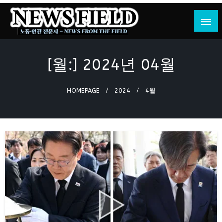
Skip
to
content
노동·인권 전문지
뉴스필드
[월:]
2024년 04월
HOMEPAGE
2024
4월