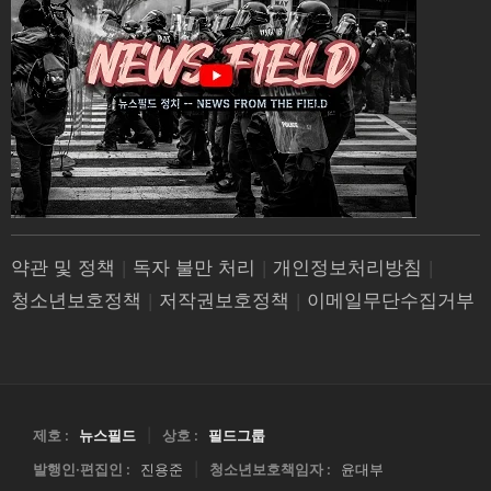
약관 및 정책
|
독자 불만 처리
|
개인정보처리방침
|
청소년보호정책
|
저작권보호정책
|
이메일무단수집거부
제호 :
뉴스필드
|
상호 :
필드그룹
발행인·편집인 :
진용준
|
청소년보호책임자 :
윤대부