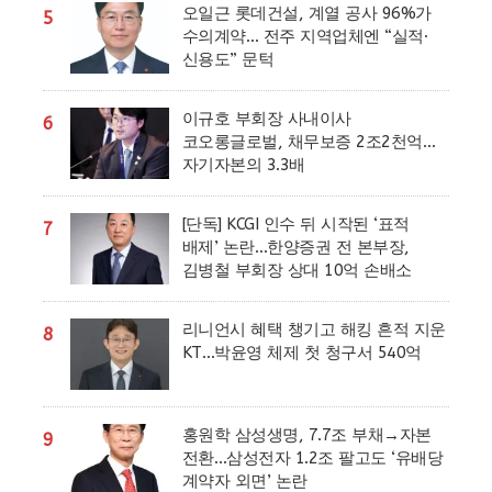
오일근 롯데건설, 계열 공사 96%가
5
수의계약… 전주 지역업체엔 “실적·
신용도” 문턱
이규호 부회장 사내이사
6
코오롱글로벌, 채무보증 2조2천억…
자기자본의 3.3배
[단독] KCGI 인수 뒤 시작된 ‘표적
7
배제’ 논란…한양증권 전 본부장,
김병철 부회장 상대 10억 손배소
리니언시 혜택 챙기고 해킹 흔적 지운
8
KT…박윤영 체제 첫 청구서 540억
홍원학 삼성생명, 7.7조 부채→자본
9
전환…삼성전자 1.2조 팔고도 ‘유배당
계약자 외면’ 논란