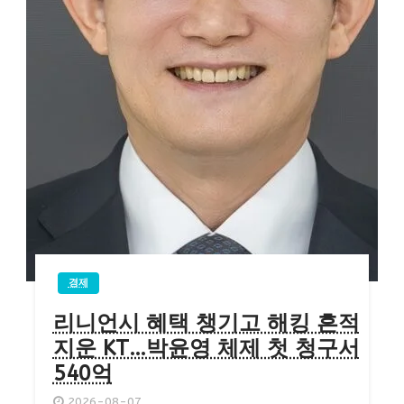
경제
리니언시 혜택 챙기고 해킹 흔적
지운 KT…박윤영 체제 첫 청구서
540억
2026-08-07