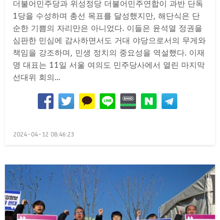
더불어민주당과 위성정당 더불어민주연합이 과반 단독
1당을 수성하며 총선 목표를 달성했지만, 해단식은 단
순한 기쁨의 자리만은 아니었다. 이들은 윤석열 정권을
심판한 민심에 감사하면서도 거대 야당으로서의 무게와
책임을 강조하며, 민생 정치의 중요성을 역설했다. 이재
명 대표는 11일 서울 여의도 민주당사에서 열린 마지막
선대위 회의…
Posted
2024-04-12 08:46:23
on