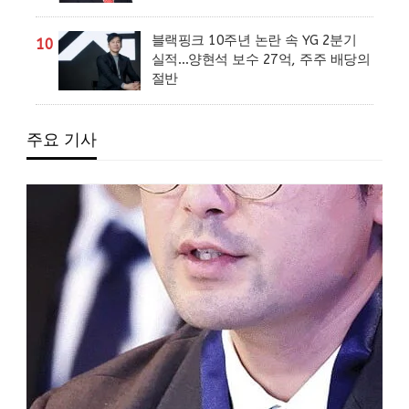
블랙핑크 10주년 논란 속 YG 2분기
10
실적…양현석 보수 27억, 주주 배당의
절반
주요 기사