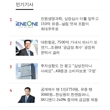
인기기사
진원생명과학, 상장심사 이틀 앞두고
1
150억 유증…설립 엿새 조합이
최대주주로
대한항공, 7500억 기내식 되사기 또
2
연기…조원태 ‘공급망 회수’ 공정위
문턱서 걸려
투자성향도 안 묻고 “삼성전자나
3
사세요”…KB증권 소비자보호 ‘구멍’
공개매수 땐 1만2750원, 유증 땐
4
3060원…한상원의 한앤컴퍼니,
SK디앤디 240% 증자에 금감원 제동