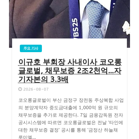
주요 기사
이규호 부회장 사내이사 코오롱
글로벌, 채무보증 2조2천억…자
기자본의 3.3배
2026-08-07
코오롱글로벌이 부산 금정구 장전동 주상복합 사업
의 분양계약자 중도금대출에 1,000억 원 규모의
채무보증을 추가로 제공한다. 7일 금융감독원 전자
공시시스템에 따르면 코오롱글로벌은 전날 '타인에
대한 채무보증 결정' 공시를 통해 '금정산 하늘채
루미엘...