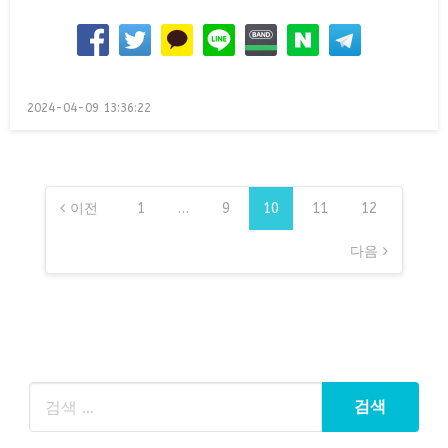
Posted
2024-04-09 13:36:22
on
글
페
이전
1
…
9
10
11
12
이
다음
지
매
김