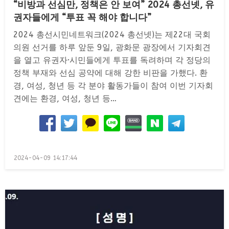
“비방과 선심만, 정책은 안 보여” 2024 총선넷, 유
권자들에게 “투표 꼭 해야 합니다”
2024 총선시민네트워크(2024 총선넷)는 제22대 국회
의원 선거를 하루 앞둔 9일, 광화문 광장에서 기자회견
을 열고 유권자·시민들에게 투표를 독려하며 각 정당의
정책 부재와 선심 공약에 대해 강한 비판을 가했다. 환
경, 여성, 청년 등 각 분야 활동가들이 참여 이번 기자회
견에는 환경, 여성, 청년 등…
Posted
2024-04-09 14:17:44
on