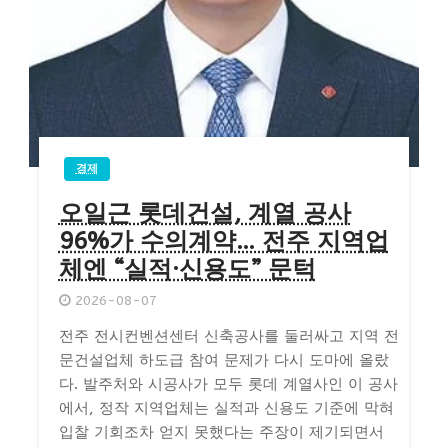
경제
오일근 롯데건설, 계열 공사
96%가 수의계약… 전주 지역업
체엔 “실적·신용도” 문턱
2026-08-07
전주 전시컨벤션센터 신축공사를 둘러싸고 지역 전
문건설업체 하도급 참여 문제가 다시 도마에 올랐
다. 발주처와 시공사가 모두 롯데 계열사인 이 공사
에서, 정작 지역업체는 실적과 신용도 기준에 막혀
입찰 기회조차 얻지 못했다는 주장이 제기되면서