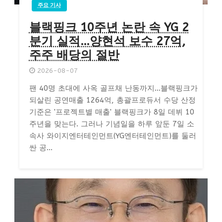
주요 기사
블랙핑크 10주년 논란 속 YG 2
분기 실적…양현석 보수 27억,
주주 배당의 절반
2026-08-07
팬 40명 초대에 사옥 골프채 난동까지…블랙핑크가
되살린 공연매출 1264억, 총괄프로듀서 수당 산정
기준은 '프로젝트별 매출' 블랙핑크가 8일 데뷔 10
주년을 맞는다. 그러나 기념일을 하루 앞둔 7일 소
속사 와이지엔터테인먼트(YG엔터테인먼트)를 둘러
싼 공...