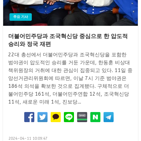
주요 기사
더불어민주당과 조국혁신당 중심으로 한 압도적
승리와 정국 재편
22대 총선에서 더불어민주당과 조국혁신당을 포함한
범야권이 압도적인 승리를 거둔 가운데, 한동훈 비상대
책위원장의 거취에 대한 관심이 집중되고 있다. 11일 중
앙선거관리위원회에 따르면, 이날 7시 기준 범야권은
186석 의석을 확보한 것으로 집계됐다. 구체적으로 더
불어민주당 161석, 더불어민주연합 12석, 조국혁신당
11석, 새로운 미래 1석, 진보당…
Posted
2024-04-11 10:09:47