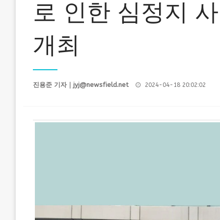
로 인한 심정지 
개최
Posted
진용준 기자｜
jyj@newsfield.net
2024-04-18 20:02:02
on