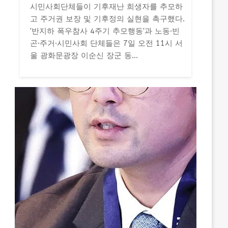
시민사회단체들이 기후재난 희생자를 추모하
고 주거권 보장 및 기후정의 실현을 촉구했다.
'반지하 폭우참사 4주기 추모행동'과 노동·빈
곤·주거·시민사회 단체들은 7일 오전 11시 서
울 광화문광장 이순신 장군 동...