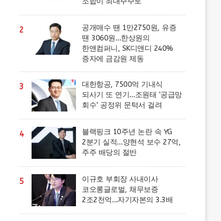
조합이 최대주주로
공개매수 땐 1만2750원, 유증
2
땐 3060원…한상원의
한앤컴퍼니, SK디앤디 240%
증자에 금감원 제동
대한항공, 7500억 기내식
3
되사기 또 연기…조원태 ‘공급망
회수’ 공정위 문턱서 걸려
블랙핑크 10주년 논란 속 YG
4
2분기 실적…양현석 보수 27억,
주주 배당의 절반
이규호 부회장 사내이사
5
코오롱글로벌, 채무보증
2조2천억…자기자본의 3.3배