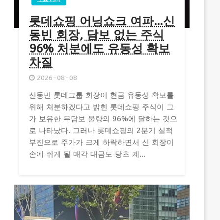
롯데쇼핑 어닝쇼크 여파…신
동빈 회장, 담보 없는 주식
96% 처분에도 유동성 확보
차질
2026-08-08
신동빈 롯데그룹 회장이 현금 유동성 확보를
위해 처분하겠다고 밝힌 롯데쇼핑 주식이 그
가 보유한 무담보 물량의 96%에 달하는 것으
로 나타났다. 그러나 롯데쇼핑의 2분기 실적
부진으로 주가가 크게 하락하면서 신 회장이
손에 쥐게 될 매각 대금도 당초 계...