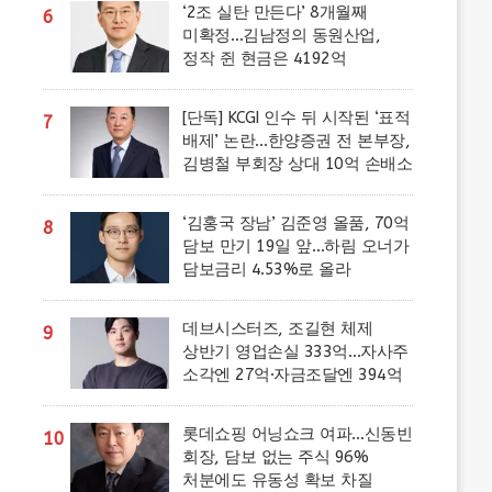
‘2조 실탄 만든다’ 8개월째
6
미확정…김남정의 동원산업,
정작 쥔 현금은 4192억
[단독] KCGI 인수 뒤 시작된 ‘표적
7
배제’ 논란…한양증권 전 본부장,
김병철 부회장 상대 10억 손배소
‘김홍국 장남’ 김준영 올품, 70억
8
담보 만기 19일 앞…하림 오너가
담보금리 4.53%로 올라
데브시스터즈, 조길현 체제
9
상반기 영업손실 333억…자사주
소각엔 27억·자금조달엔 394억
롯데쇼핑 어닝쇼크 여파…신동빈
10
회장, 담보 없는 주식 96%
처분에도 유동성 확보 차질