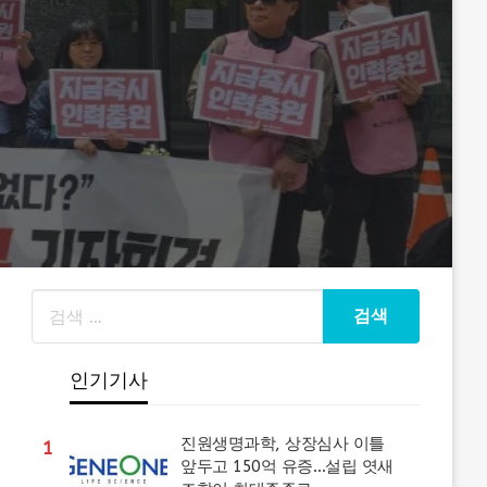
인기기사
진원생명과학, 상장심사 이틀
1
앞두고 150억 유증…설립 엿새