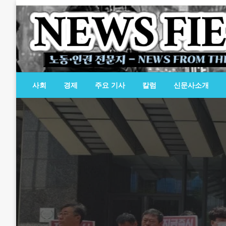
Skip
to
content
노동·인권 전문지
뉴스필드
사회
경제
주요 기사
칼럼
신문사소개