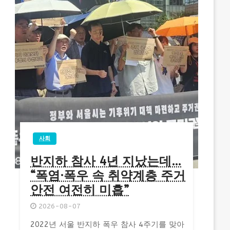
사회
반지하 참사 4년 지났는데…
“폭염·폭우 속 취약계층 주거
안전 여전히 미흡”
2026-08-07
2022년 서울 반지하 폭우 참사 4주기를 맞아