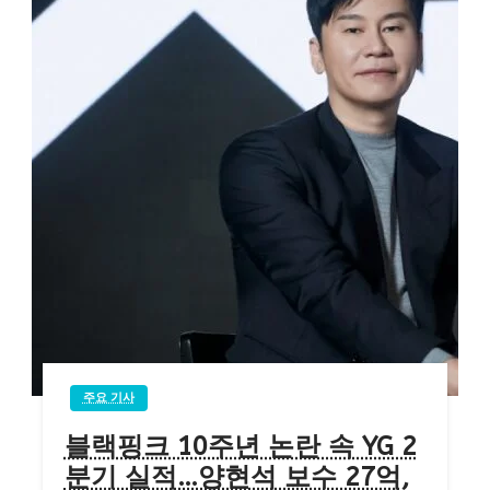
주요 기사
블랙핑크 10주년 논란 속 YG 2
분기 실적…양현석 보수 27억,