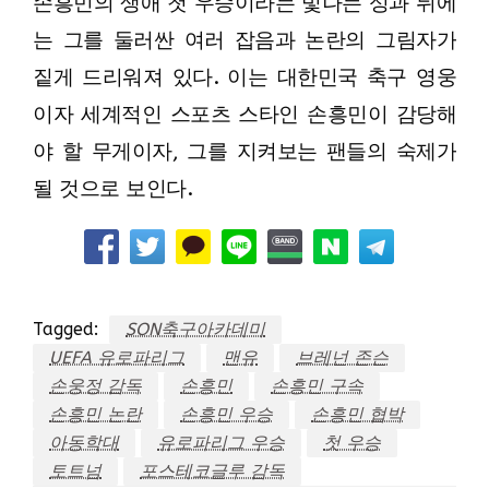
손흥민의 생애 첫 우승이라는 빛나는 성과 뒤에
는 그를 둘러싼 여러 잡음과 논란의 그림자가
짙게 드리워져 있다. 이는 대한민국 축구 영웅
이자 세계적인 스포츠 스타인 손흥민이 감당해
야 할 무게이자, 그를 지켜보는 팬들의 숙제가
될 것으로 보인다.
Tagged:
SON축구아카데미
UEFA 유로파리그
맨유
브레넌 존슨
손웅정 감독
손흥민
손흥민 구속
손흥민 논란
손흥민 우승
손흥민 협박
아동학대
유로파리그 우승
첫 우승
토트넘
포스테코글루 감독