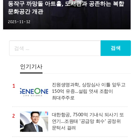
동작구 까망돌 아트홀, 도서관과 공존하는 복합
문화공간 개관
2025-11-12
인기기사
진원생명과학, 상장심사 이틀 앞두고
1
150억 유증…설립 엿새 조합이
최대주주로
대한항공, 7500억 기내식 되사기 또
2
연기…조원태 ‘공급망 회수’ 공정위
문턱서 걸려