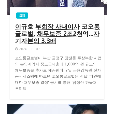
경제
이규호 부회장 사내이사 코오롱
글로벌, 채무보증 2조2천억…자
기자본의 3.3배
2026-08-07
코오롱글로벌이 부산 금정구 장전동 주상복합 사업
의 분양계약자 중도금대출에 1,000억 원 규모의
채무보증을 추가로 제공한다. 7일 금융감독원 전자
공시시스템에 따르면 코오롱글로벌은 전날 '타인에
대한 채무보증 결정' 공시를 통해 '금정산 하늘채
루미엘...