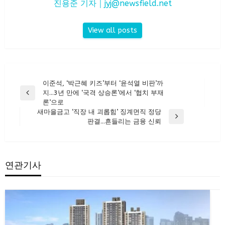
진용준 기자｜
jyj@newsfield.net
View all posts
글
이준석, ‘박근혜 키즈’부터 ‘윤석열 비판’까
지…3년 만에 ‘국격 상승론’에서 ‘협치 부재
탐
Previous
론’으로
Post
색
새마을금고 ‘직장 내 괴롭힘’ 징계면직 정당
Next
판결…흔들리는 금융 신뢰
Post
연관기사