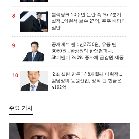
블랙핑크 10주년 논란 속 YG 2분기
8
실적…양현석 보수 27억, 주주 배당의
절반
공개매수 땐 1만2750원, 유증 땐
9
3060원…한상원의 한앤컴퍼니,
SK디앤디 240% 증자에 금감원 제동
‘2조 실탄 만든다’ 8개월째 미확정…
10
김남정의 동원산업, 정작 쥔 현금은
4192억
주요 기사