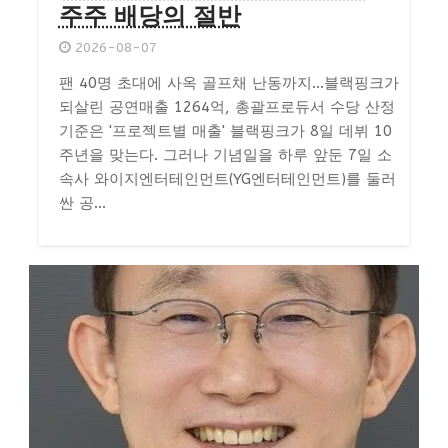
주주 배당의 절반
2026-08-07
팬 40명 초대에 사옥 골프채 난동까지…블랙핑크가
되살린 공연매출 1264억, 총괄프로듀서 수당 산정
기준은 '프로젝트별 매출' 블랙핑크가 8일 데뷔 10
주년을 맞는다. 그러나 기념일을 하루 앞둔 7일 소
속사 와이지엔터테인먼트(YG엔터테인먼트)를 둘러
싼 공...