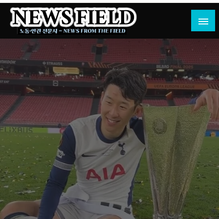
Skip
to
content
노동·인권 전문지
뉴스필드