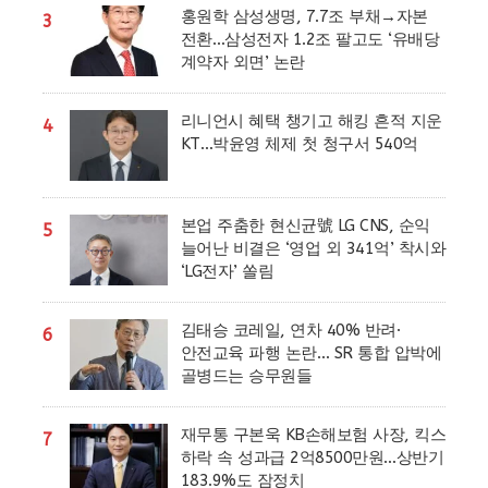
홍원학 삼성생명, 7.7조 부채→자본
3
전환…삼성전자 1.2조 팔고도 ‘유배당
계약자 외면’ 논란
리니언시 혜택 챙기고 해킹 흔적 지운
4
KT…박윤영 체제 첫 청구서 540억
본업 주춤한 현신균號 LG CNS, 순익
5
늘어난 비결은 ‘영업 외 341억’ 착시와
‘LG전자’ 쏠림
김태승 코레일, 연차 40% 반려·
6
안전교육 파행 논란… SR 통합 압박에
골병드는 승무원들
재무통 구본욱 KB손해보험 사장, 킥스
7
하락 속 성과급 2억8500만원…상반기
183.9%도 잠정치