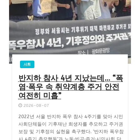
사회
반지하 참사 4년 지났는데… “폭
염·폭우 속 취약계층 주거 안전
여전히 미흡”
2026-08-07
2022년 서울 반지하 폭우 참사 4주기를 맞아 시민
사회단체들이 기후재난 희생자를 추모하고 주거권
보장 및 기후정의 실현을 촉구했다. '반지하 폭우참
사 4주기 추모행동'과 노동·빈곤·주거·시민사회 단