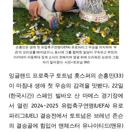
손흥민은 생애 첫 유럽축구연맹(UEFA) 유로파리그 우승을 차지하며 ‘무
관’의 꼬리표를 떼어냈으나, 동시에 그를 협박한 일당이 구속되고 부친의
아카데미 아동학대 징계 소식이 전해지며 영광 뒤에 드리워진 논란의 그림
자가 짙어졌다. 사진=토트넘 SNS
잉글랜드 프로축구 토트넘 홋스퍼의 손흥민(33)
이 마침내 생애 첫 우승의 감격을 맛봤다. 22일
(한국시간) 스페인 빌바오 산 마메스 경기장에
서 열린 2024-2025 유럽축구연맹(UEFA) 유로
파리그(UEL) 결승전에서 토트넘은 브레넌 존슨
의 결승골에 힘입어 맨체스터 유나이티드(맨유)