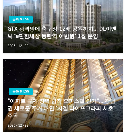
문화 & ESG
GTX 광역망에 축구장 12배 공원까지… DL이앤
씨 ‘e편한세상 동탄역 어반원’ 1월 분양
2025-12-29
문화 & ESG
“아파트 규제 장벽 넘자 오피스텔 인기”… 강남
권 새로운 주거 대안 ‘지젤 라이프그라피 서초’
주목
2025-12-29