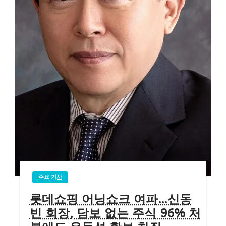
주요 기사
롯데쇼핑 어닝쇼크 여파…신동
빈 회장, 담보 없는 주식 96% 처