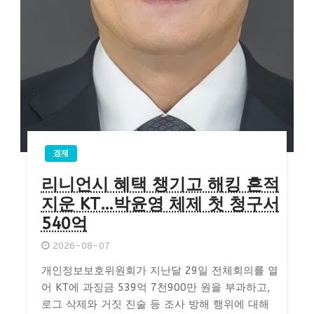
경제
리니언시 혜택 챙기고 해킹 흔적
지운 KT…박윤영 체제 첫 청구서
540억
2026-08-07
개인정보보호위원회가 지난달 29일 전체회의를 열
어 KT에 과징금 539억 7천900만 원을 부과하고,
로그 삭제와 거짓 진술 등 조사 방해 행위에 대해