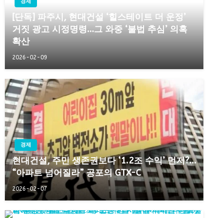
경제
[단독] 파주시, 현대건설 ‘힐스테이트 더 운정’
거짓 광고 시정명령…그 와중 ‘불법 추심’ 의혹
확산
2026-02-09
경제
현대건설, 주민 생존권보다 ‘1.2조 수익’ 먼저?…
“아파트 넘어질라” 공포의 GTX-C
2026-02-07