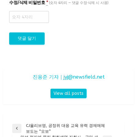
수정/삭제 비밀번호
*
(숫자 4자리 — 댓글 수정·삭제 시 사용)
진용준 기자｜
jyj@newsfield.net
View all posts
글
CJ올리브영, 공정위 대응 교육 유력 경제매체
Previous
보도는 “오보”
탐
Post