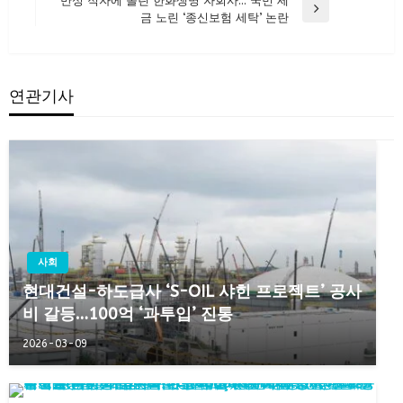
만성 적자에 몰린 한화생명 자회사… 국민 세
색
Next
금 노린 ‘종신보험 세탁’ 논란
Post
연관기사
사회
현대건설-하도급사 ‘S-OIL 샤힌 프로젝트’ 공사
비 갈등…100억 ‘과투입’ 진통
2026-03-09