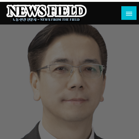
Skip
to
content
노동·인권 전문지
뉴스필드