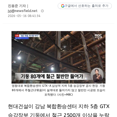
진용준 기자｜
구글에서 선호하는 출처로 추가
Posted
jyj@newsfield.net
on
2026-05-16 08:41:34
영동대로 복합환승센터 GTX-A 삼성역 지하 5층 승강장부 공사 현장. 기둥
80개에서 주철근(2묶음)이 설계대로 들어가지 않고 절반만 시공된 모습이
포착됐다. (사진=MBC)
현대건설이 강남 복합환승센터 지하 5층 GTX
승강장부 기둥에서 철근 2500개 이상을 누락