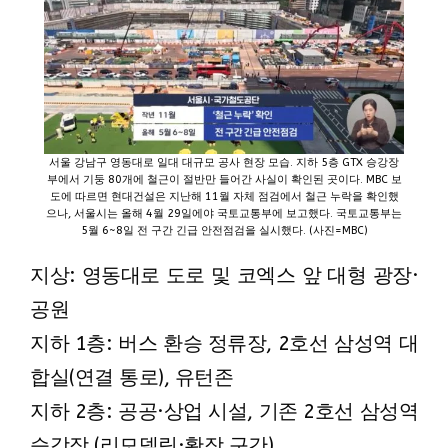
서울 강남구 영동대로 일대 대규모 공사 현장 모습. 지하 5층 GTX 승강장
부에서 기둥 80개에 철근이 절반만 들어간 사실이 확인된 곳이다. MBC 보
도에 따르면 현대건설은 지난해 11월 자체 점검에서 철근 누락을 확인했
으나, 서울시는 올해 4월 29일에야 국토교통부에 보고했다. 국토교통부는
5월 6~8일 전 구간 긴급 안전점검을 실시했다. (사진=MBC)
지상: 영동대로 도로 및 코엑스 앞 대형 광장·
공원
지하 1층: 버스 환승 정류장, 2호선 삼성역 대
합실(연결 통로), 유턴존
지하 2층: 공공·상업 시설, 기존 2호선 삼성역
승강장 (리모델링·확장 구간)