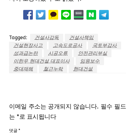
Tagged:
건설사감독
건설사책임
건설현장사고
고속도로공사
국토부감사
성과급논란
시공오류
안전관리부실
이한우 현대건설 대표이사
임원보수
중대재해
철근누락
현대건설
LEAVE A RESPONSE
이메일 주소는 공개되지 않습니다.
필수 필드
는
*
로 표시됩니다
댓글
*