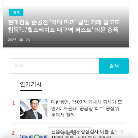
경제
현대건설 준공전 ‘억대 마피’ 법인 거래 알고도
침묵?…’힐스테이트 대구역 퍼스트’ 의문 증폭
2025-06-26
인기기사
대한항공, 7500억 기내식 되사기 또
1
연기…조원태 ‘공급망 회수’ 공정위
문턱서 걸려
진원생명과학, 상장심사 이틀 앞두고
2
✏ 댓글 달기
150억 유증…설립 엿새 조합이