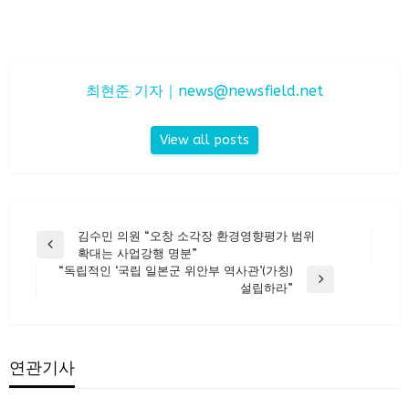
최현준 기자｜
news@newsfield.net
View all posts
글
김수민 의원 “오창 소각장 환경영향평가 범위
Previous
확대는 사업강행 명분”
탐
Post
“독립적인 ‘국립 일본군 위안부 역사관’(가칭)
색
Next
설립하라”
Post
연관기사