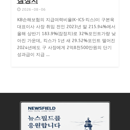
잠정치
2026-08-06
KB손해보험의 지급여력비율(K-ICS·킥스)이 구본욱
대표이사 사장 취임 전인 2023년 말 215.94%에서
올해 상반기 183.9%(잠정치)로 32%포인트가량 낮
아진 가운데, 킥스가 1년 새 29.52%포인트 떨어진
2024년에도 구 사장에게 2억8천500만원의 단기
성과급이 지급 ...