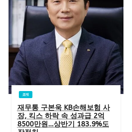
경제
재무통 구본욱 KB손해보험 사
장, 킥스 하락 속 성과급 2억
8500만원…상반기 183.9%도