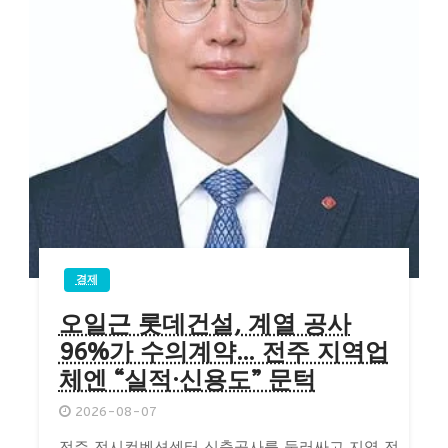
경제
오일근 롯데건설, 계열 공사
96%가 수의계약… 전주 지역업
체엔 “실적·신용도” 문턱
2026-08-07
전주 전시컨벤션센터 신축공사를 둘러싸고 지역 전