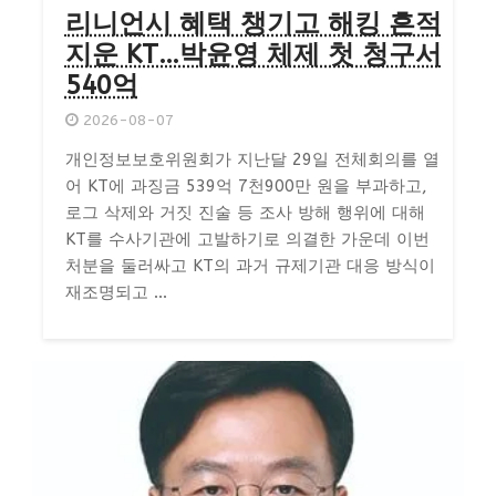
리니언시 혜택 챙기고 해킹 흔적
지운 KT…박윤영 체제 첫 청구서
540억
2026-08-07
개인정보보호위원회가 지난달 29일 전체회의를 열
어 KT에 과징금 539억 7천900만 원을 부과하고,
로그 삭제와 거짓 진술 등 조사 방해 행위에 대해
KT를 수사기관에 고발하기로 의결한 가운데 이번
처분을 둘러싸고 KT의 과거 규제기관 대응 방식이
재조명되고 ...