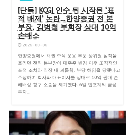
[단독] KCGI 인수 뒤 시작된 ‘표
적 배제’ 논란…한양증권 전 본
부장, 김병철 부회장 상대 10억
손배소
2026-08-06
한양증권에서 채권·주식 운용 부문 상위권 실적을
올리던 전직 본부장이 대주주 변경 이후 조직적인
표적 조치와 직장 내 괴롭힘, 부당 해임을 당했다고
주장하며 회사와 대표이사를 상대로 10억 원대 손
해배상 청구 소송을 제기했다. 6일 법조계와 금융
투자...