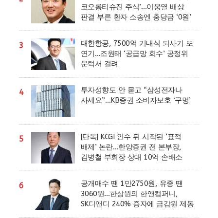
코오롱티슈진 주식’…이웅열 배상
판결 부른 환자 소송엔 충당금 ‘0원’
대한항공, 7500억 기내식 되사기 또
3
연기…조원태 ‘공급망 회수’ 공정위
문턱서 걸려
투자성향도 안 묻고 “삼성전자나
4
사세요”…KB증권 소비자보호 ‘구멍’
[단독] KCGI 인수 뒤 시작된 ‘표적
5
배제’ 논란…한양증권 전 본부장,
김병철 부회장 상대 10억 손배소
공개매수 땐 1만2750원, 유증 땐
6
3060원…한상원의 한앤컴퍼니,
SK디앤디 240% 증자에 금감원 제동