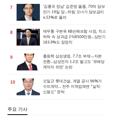
‘김홍국 장남’ 김준영 올품, 70억 담보
7
만기 19일 앞…하림 오너가 담보금리
4.53%로 올라
재무통 구본욱 KB손해보험 사장, 킥스
8
하락 속 성과급 2억8500만원…상반기
183.9%도 잠정치
홍원학 삼성생명, 7.7조 부채→자본
9
전환…삼성전자 1.2조 팔고도 ‘유배당
계약자 외면’ 논란
오일근 롯데건설, 계열 공사 96%가
10
수의계약… 전주 지역업체엔 “실적·
신용도” 문턱
주요 기사