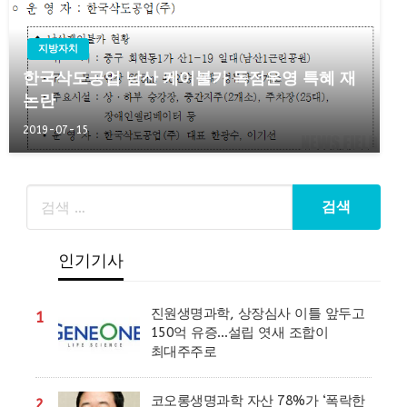
지방자치
한국삭도공업 남산 케이블카 독점운영 특혜 재
논란
2019-07-15
인기기사
진원생명과학, 상장심사 이틀 앞두고
1
150억 유증…설립 엿새 조합이
최대주주로
코오롱생명과학 자산 78%가 ‘폭락한
2