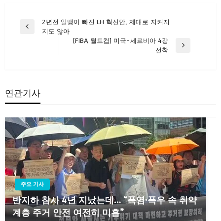
글
2년전 알맹이 빠진 LH 혁신안, 제대로 지켜지
Previous
지도 않아
탐
Post
[FIBA 월드컵] 미국-세르비아 4강
색
Next
선착
Post
연관기사
주요 기사
반지하 참사 4년 지났는데… “폭염·폭우 속 취약
계층 주거 안전 여전히 미흡”