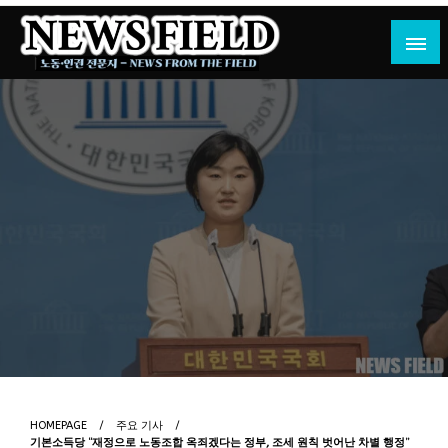
Skip
to
content
노동·인권 전문지
뉴스필드
HOMEPAGE
주요 기사
기본소득당 “재정으로 노동조합 옥죄겠다는 정부, 조세 원칙 벗어난 차별 행정”