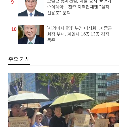
오일근 롯데건설, 계열 공사 96%가
9
수의계약… 전주 지역업체엔 “실적·
신용도” 문턱
‘사외이사 0명’ 부영 이사회…이중근
10
회장 부녀, 계열사 16곳·13곳 겸직
독주
주요 기사