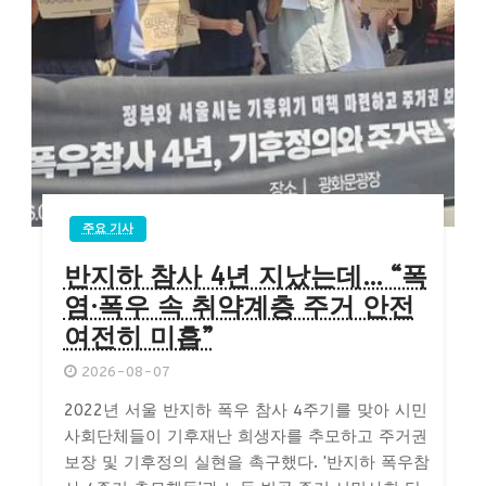
주요 기사
반지하 참사 4년 지났는데… “폭
염·폭우 속 취약계층 주거 안전
여전히 미흡”
2026-08-07
2022년 서울 반지하 폭우 참사 4주기를 맞아 시민
사회단체들이 기후재난 희생자를 추모하고 주거권
보장 및 기후정의 실현을 촉구했다. '반지하 폭우참