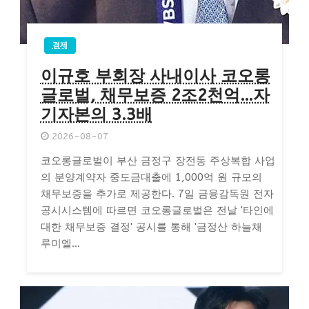
경제
이규호 부회장 사내이사 코오롱
글로벌, 채무보증 2조2천억…자
기자본의 3.3배
2026-08-07
코오롱글로벌이 부산 금정구 장전동 주상복합 사업
의 분양계약자 중도금대출에 1,000억 원 규모의
채무보증을 추가로 제공한다. 7일 금융감독원 전자
공시시스템에 따르면 코오롱글로벌은 전날 '타인에
대한 채무보증 결정' 공시를 통해 '금정산 하늘채
루미엘...