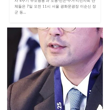
사 4주기 추모행동'과 노동·빈곤·주거·시민사회 단
체들은 7일 오전 11시 서울 광화문광장 이순신 장
군 동...