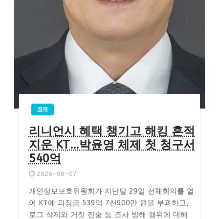
경제
리니언시 혜택 챙기고 해킹 흔적
지운 KT…박윤영 체제 첫 청구서
540억
2026-08-07
개인정보보호위원회가 지난달 29일 전체회의를 열
어 KT에 과징금 539억 7천900만 원을 부과하고,
로그 삭제와 거짓 진술 등 조사 방해 행위에 대해