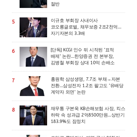
절반
이규호 부회장 사내이사
5
코오롱글로벌, 채무보증 2조2천억…
자기자본의 3.3배
[단독] KCGI 인수 뒤 시작된 ‘표적
6
배제’ 논란…한양증권 전 본부장,
김병철 부회장 상대 10억 손배소
홍원학 삼성생명, 7.7조 부채→자본
7
전환…삼성전자 1.2조 팔고도 ‘유배당
계약자 외면’ 논란
재무통 구본욱 KB손해보험 사장, 킥스
8
하락 속 성과급 2억8500만원…상반기
183.9%도 잠정치