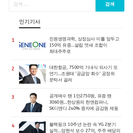
인기기사
진원생명과학, 상장심사 이틀 앞두고
1
150억 유증…설립 엿새 조합이
최대주주로
대한항공, 7500억 기내식 되사기 또
2
연기…조원태 ‘공급망 회수’ 공정위
문턱서 걸려
공개매수 땐 1만2750원, 유증 땐
3
3060원…한상원의 한앤컴퍼니,
SK디앤디 240% 증자에 금감원 제동
블랙핑크 10주년 논란 속 YG 2분기
4
실적…양현석 보수 27억, 주주 배당의