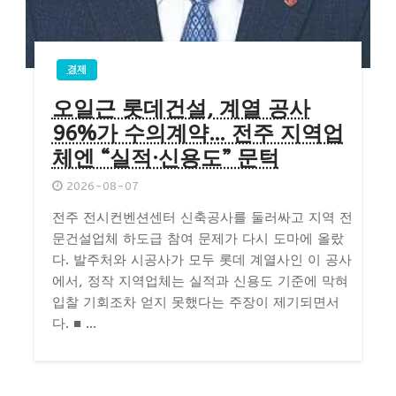
경제
오일근 롯데건설, 계열 공사
96%가 수의계약… 전주 지역업
체엔 “실적·신용도” 문턱
2026-08-07
전주 전시컨벤션센터 신축공사를 둘러싸고 지역 전
문건설업체 하도급 참여 문제가 다시 도마에 올랐
다. 발주처와 시공사가 모두 롯데 계열사인 이 공사
에서, 정작 지역업체는 실적과 신용도 기준에 막혀
입찰 기회조차 얻지 못했다는 주장이 제기되면서
다. ■ ...