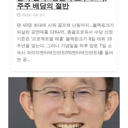
주주 배당의 절반
2026-08-07
팬 40명 초대에 사옥 골프채 난동까지…블랙핑크가
되살린 공연매출 1264억, 총괄프로듀서 수당 산정
기준은 '프로젝트별 매출' 블랙핑크가 8일 데뷔 10
주년을 맞는다. 그러나 기념일을 하루 앞둔 7일 소
속사 와이지엔터테인먼트(YG엔터테인먼트)를 둘러
싼 공...