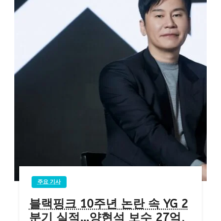
주요 기사
블랙핑크 10주년 논란 속 YG 2
분기 실적…양현석 보수 27억,