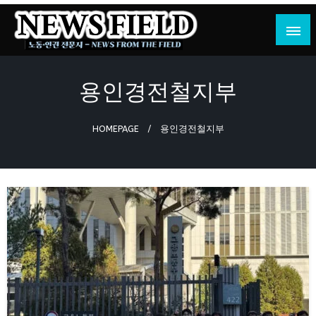
Skip
to
content
노동·인권 전문지
뉴스필드
용인경전철지부
HOMEPAGE
용인경전철지부