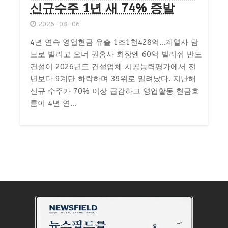
신규수주 1년 새 74% 증발
2026-08-06
4년 연속 영업현금 유출 1조1천428억…계열사 담
보로 빌리고 오너 권홍사 회장엔 60억 빌려줘 반도
건설이 2026년도 건설업체 시공능력평가에서 전
년보다 9계단 하락하며 39위로 밀려났다. 지난해
신규 수주가 70% 이상 급감하고 영업활동 현금흐
름이 4년 연...