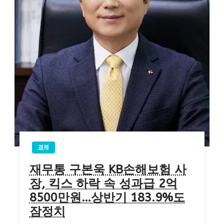
경제
재무통 구본욱 KB손해보험 사
장, 킥스 하락 속 성과급 2억
8500만원…상반기 183.9%도
잠정치