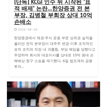
[단독] KCGI 인수 뒤 시작된 ‘표
적 배제’ 논란…한양증권 전 본
부장, 김병철 부회장 상대 10억
손배소
2026-08-06
한양증권에서 채권·주식 운용 부문 상위권 실적을
올리던 전직 본부장이 대주주 변경 이후 조직적인
표적 조치와 직장 내 괴롭힘, 부당 해임을 당했다고
주장하며 회사와 대표이사를 상대로 10억 원대 손
해배상 청구 소송을 제기했다. 6일 법조계와 금융
투자...