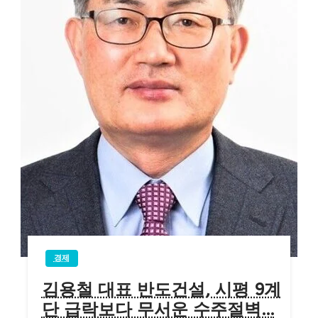
경제
김용철 대표 반도건설, 시평 9계
단 급락보다 무서운 수주절벽…