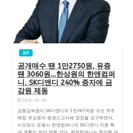
경제
공개매수 땐 1만2750원, 유증
땐 3060원…한상원의 한앤컴퍼
니, SK디앤디 240% 증자에 금
감원 제동
2026-08-06
금융감독원이 SK디앤디의 1천367억원 규모 주주
배정 유상증자 증권신고서에 정정을 요구하면서,
사모펀드 운용사 한앤컴퍼니의 SK디앤디 지분 확
대 계획이 일단 멈춰 섰다. 한앤컴퍼니는 한상원 대