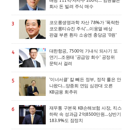
배당 111억·자사주 200억… 임원들은
회사 돈 빌려 주식 매수
코오롱생명과학 자산 78%가 ‘폭락한
3
코오롱티슈진 주식’…이웅열 배상
판결 부른 환자 소송엔 충당금 ‘0원’
대한항공, 7500억 기내식 되사기 또
4
연기…조원태 ‘공급망 회수’ 공정위
문턱서 걸려
‘이너서클’ 칼 빼든 정부, 정작 룰은 안
5
나왔다…양종희 연임 심판대 오른
KB금융 회추위
재무통 구본욱 KB손해보험 사장, 킥스
6
하락 속 성과급 2억8500만원…상반기
183.9%도 잠정치