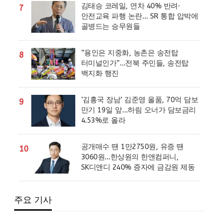
김태승 코레일, 연차 40% 반려·
7
안전교육 파행 논란… SR 통합 압박에
골병드는 승무원들
“용인은 지중화, 농촌은 송전탑
8
터미널인가”…전북 주민들, 송전탑
백지화 행진
‘김홍국 장남’ 김준영 올품, 70억 담보
9
만기 19일 앞…하림 오너가 담보금리
4.53%로 올라
공개매수 땐 1만2750원, 유증 땐
10
3060원…한상원의 한앤컴퍼니,
SK디앤디 240% 증자에 금감원 제동
주요 기사