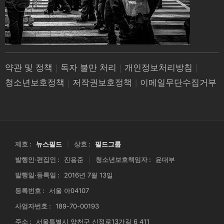
약관 및 정책
|
독자 불만 처리
|
개인정보처리방침
|
청소년보호정책
|
저작권보호정책
|
이메일무단수집거부
제호 :
뉴스필드
|
상호 :
필드그룹
발행인·편집인 :
진용준
|
청소년보호책임자 :
윤대부
발행일·등록일 :
2016년 7월 13일
등록번호 :
서울 아04107
사업자번호 :
189-70-00193
주소 :
서울특별시 양천구 신정로13가길 6 411