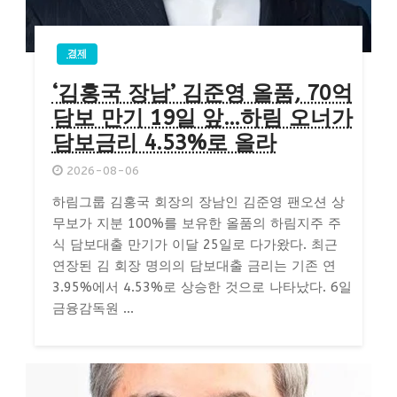
경제
‘김홍국 장남’ 김준영 올품, 70억
담보 만기 19일 앞…하림 오너가
담보금리 4.53%로 올라
2026-08-06
하림그룹 김홍국 회장의 장남인 김준영 팬오션 상
무보가 지분 100%를 보유한 올품의 하림지주 주
식 담보대출 만기가 이달 25일로 다가왔다. 최근
연장된 김 회장 명의의 담보대출 금리는 기존 연
3.95%에서 4.53%로 상승한 것으로 나타났다. 6일
금융감독원 ...