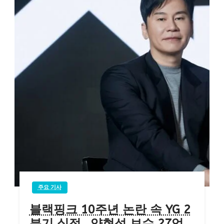
주요 기사
블랙핑크 10주년 논란 속 YG 2
분기 실적…양현석 보수 27억,