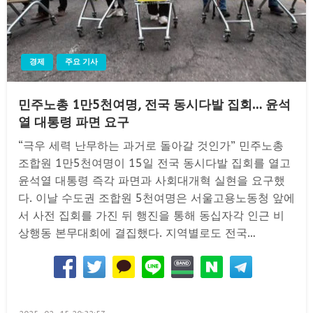
경제
주요 기사
민주노총 1만5천여명, 전국 동시다발 집회… 윤석
열 대통령 파면 요구
“극우 세력 난무하는 과거로 돌아갈 것인가” 민주노총
조합원 1만5천여명이 15일 전국 동시다발 집회를 열고
윤석열 대통령 즉각 파면과 사회대개혁 실현을 요구했
다. 이날 수도권 조합원 5천여명은 서울고용노동청 앞에
서 사전 집회를 가진 뒤 행진을 통해 동십자각 인근 비
상행동 본무대회에 결집했다. 지역별로도 전국…
Posted