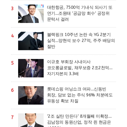
대한항공, 7500억 기내식 되사기 또
3
연기…조원태 ‘공급망 회수’ 공정위
문턱서 걸려
블랙핑크 10주년 논란 속 YG 2분기
4
실적…양현석 보수 27억, 주주 배당의
절반
이규호 부회장 사내이사
5
코오롱글로벌, 채무보증 2조2천억…
자기자본의 3.3배
롯데쇼핑 어닝쇼크 여파…신동빈
6
회장, 담보 없는 주식 96% 처분에도
유동성 확보 차질
‘2조 실탄 만든다’ 8개월째 미확정…
7
김남정의 동원산업, 정작 쥔 현금은