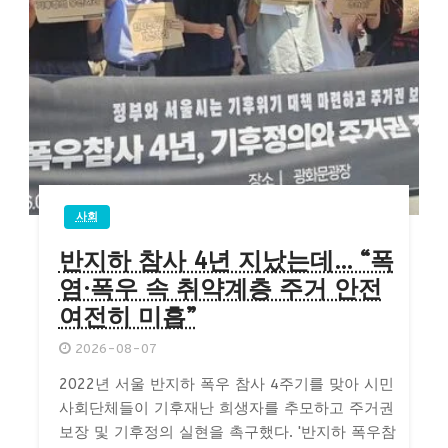
사회
반지하 참사 4년 지났는데… “폭
염·폭우 속 취약계층 주거 안전
여전히 미흡”
2026-08-07
2022년 서울 반지하 폭우 참사 4주기를 맞아 시민
사회단체들이 기후재난 희생자를 추모하고 주거권
보장 및 기후정의 실현을 촉구했다. '반지하 폭우참