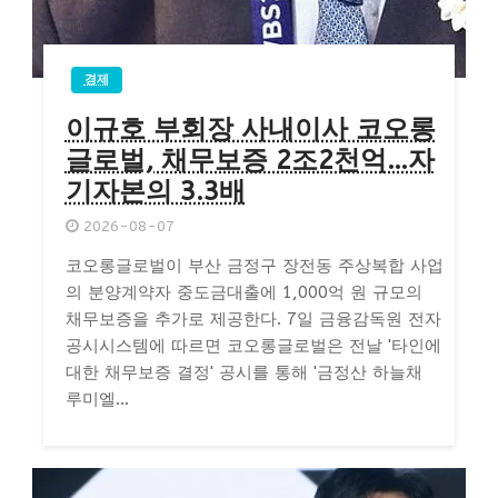
경제
이규호 부회장 사내이사 코오롱
글로벌, 채무보증 2조2천억…자
기자본의 3.3배
2026-08-07
코오롱글로벌이 부산 금정구 장전동 주상복합 사업
의 분양계약자 중도금대출에 1,000억 원 규모의
채무보증을 추가로 제공한다. 7일 금융감독원 전자
공시시스템에 따르면 코오롱글로벌은 전날 '타인에
대한 채무보증 결정' 공시를 통해 '금정산 하늘채
루미엘...