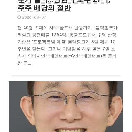
주주 배당의 절반
2026-08-07
팬 40명 초대에 사옥 골프채 난동까지…블랙핑크가
되살린 공연매출 1264억, 총괄프로듀서 수당 산정
기준은 '프로젝트별 매출' 블랙핑크가 8일 데뷔 10
주년을 맞는다. 그러나 기념일을 하루 앞둔 7일 소
속사 와이지엔터테인먼트(YG엔터테인먼트)를 둘러
싼 공...