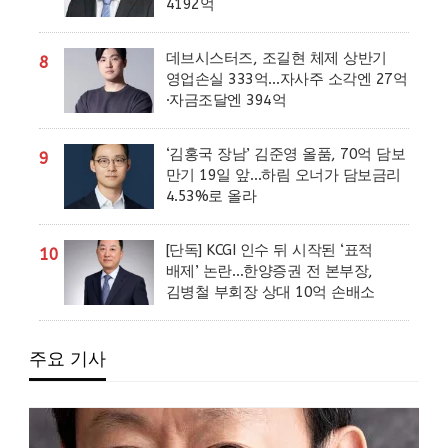
4192억
데브시스터즈, 조길현 체제 상반기
8
영업손실 333억…자사주 소각엔 27억
·자금조달엔 394억
‘김홍국 장남’ 김준영 올품, 70억 담보
9
만기 19일 앞…하림 오너가 담보금리
4.53%로 올라
[단독] KCGI 인수 뒤 시작된 ‘표적
10
배제’ 논란…한양증권 전 본부장,
김병철 부회장 상대 10억 손배소
주요 기사