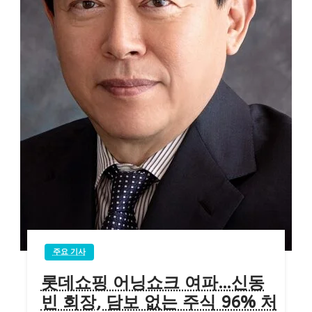
주요 기사
롯데쇼핑 어닝쇼크 여파…신동
빈 회장, 담보 없는 주식 96% 처