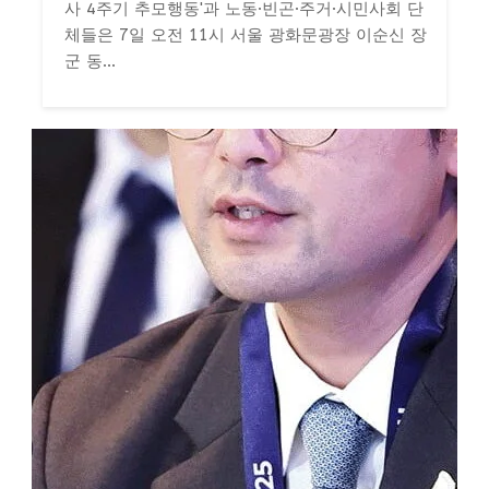
사 4주기 추모행동'과 노동·빈곤·주거·시민사회 단
체들은 7일 오전 11시 서울 광화문광장 이순신 장
군 동...