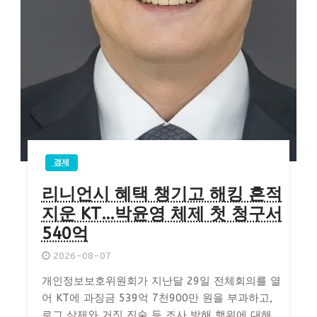
경제
리니언시 혜택 챙기고 해킹 흔적
지운 KT…박윤영 체제 첫 청구서
540억
2026-08-07
개인정보보호위원회가 지난달 29일 전체회의를 열
어 KT에 과징금 539억 7천900만 원을 부과하고,
로그 삭제와 거짓 진술 등 조사 방해 행위에 대해