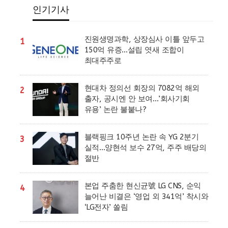
인기기사
진원생명과학, 상장심사 이틀 앞두고
1
150억 유증…설립 엿새 조합이
최대주주로
현대차 정의선 회장의 7082억 해외
2
출자, 공시엔 안 보여…’회사기회
유용’ 논란 불붙나?
블랙핑크 10주년 논란 속 YG 2분기
3
실적…양현석 보수 27억, 주주 배당의
절반
본업 주춤한 현신균號 LG CNS, 순익
4
늘어난 비결은 ‘영업 외 341억’ 착시와
‘LG전자’ 쏠림