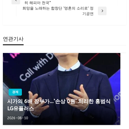
Previous
히 해피아 천국”
탐
Post
희망을 노래하는 합창단 ’영혼의 소리로‘ 정
색
Next
기공연
Post
연관기사
경제
시가의 6배 장부가…’손상 0원’ 처리한 홍범식
LG유플러스
2026-08-10