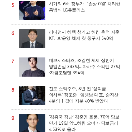
시가의 6배 장부가…’손상 0원’ 처리한
5
홍범식 LG유플러스
리니언시 혜택 챙기고 해킹 흔적 지운
6
KT…박윤영 체제 첫 청구서 540억
데브시스터즈, 조길현 체제 상반기
7
영업손실 333억…자사주 소각엔 27억
·자금조달엔 394억
진도 소액주주, 8년 전 ‘상여금
8
의사록’ 정조준…임병남 대표, 순자산
4분의 1 값에 지분 40% 받았다
‘김홍국 장남’ 김준영 올품, 70억 담보
9
만기 19일 앞…하림 오너가 담보금리
4.53%로 올라