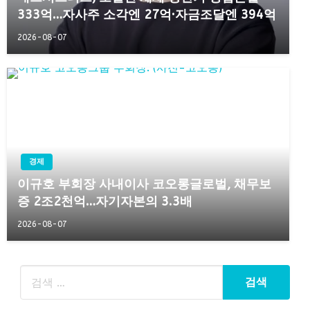
333억…자사주 소각엔 27억·자금조달엔 394억
2026-08-07
경제
이규호 부회장 사내이사 코오롱글로벌, 채무보
증 2조2천억…자기자본의 3.3배
2026-08-07