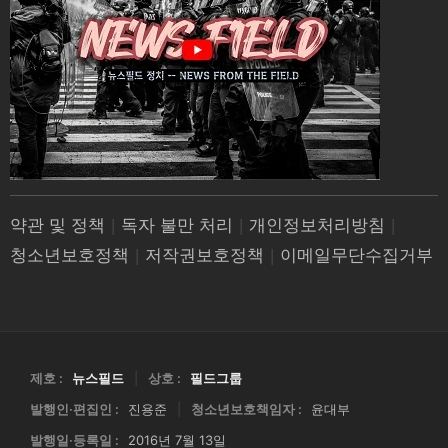
약관 및 정책
|
독자 불만 처리
|
개인정보처리방침
|
청소년보호정책
|
저작권보호정책
|
이메일무단수집거부
제호 :
뉴스필드
|
상호 :
필드그룹
발행인·편집인 :
진용준
|
청소년보호책임자 :
윤대부
발행일·등록일 :
2016년 7월 13일