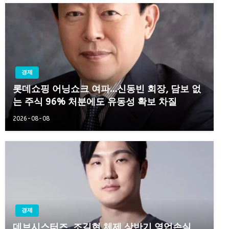
경제
롯데쇼핑 어닝쇼크 여파…신동빈 회장, 담보 없
는 주식 96% 처분에도 유동성 확보 차질
2026-08-08
경제
데브시스터즈, 조길현 체제 상반기 영업손실