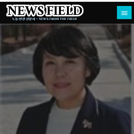
Skip
to
content
노동·인권 전문지
뉴스필드