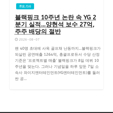
주요 기사
블랙핑크 10주년 논란 속 YG 2
분기 실적…양현석 보수 27억,
주주 배당의 절반
2026-08-07
팬 40명 초대에 사옥 골프채 난동까지…블랙핑크가
되살린 공연매출 1264억, 총괄프로듀서 수당 산정
기준은 '프로젝트별 매출' 블랙핑크가 8일 데뷔 10
주년을 맞는다. 그러나 기념일을 하루 앞둔 7일 소
속사 와이지엔터테인먼트(YG엔터테인먼트)를 둘러
싼 공...