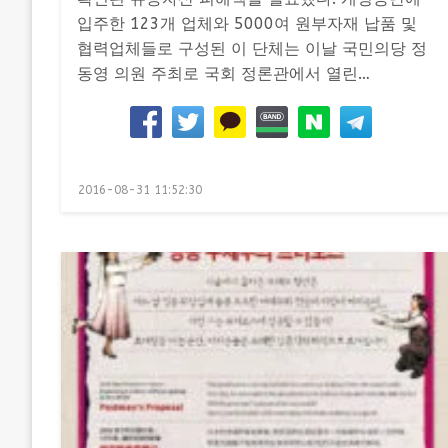
입주한 123개 업체와 5000여 원부자재 납품 및
협력업체들로 구성된 이 단체는 이날 국민의당 정
동영 의원 주최로 국회 정론관에서 열린…
Posted
2016-08-31 11:52:30
on