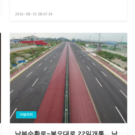
Posted
2016-08-31 08:47:36
on
지방자치
남부순환로~봉오대로 22일개통… 남