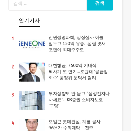
인기기사
진원생명과학, 상장심사 이틀
1
앞두고 150억 유증…설립 엿새
조합이 최대주주로
대한항공, 7500억 기내식
2
되사기 또 연기…조원태 ‘공급망
회수’ 공정위 문턱서 걸려
투자성향도 안 묻고 “삼성전자나
3
사세요”…KB증권 소비자보호
‘구멍’
오일근 롯데건설, 계열 공사
4
96%가 수의계약… 전주