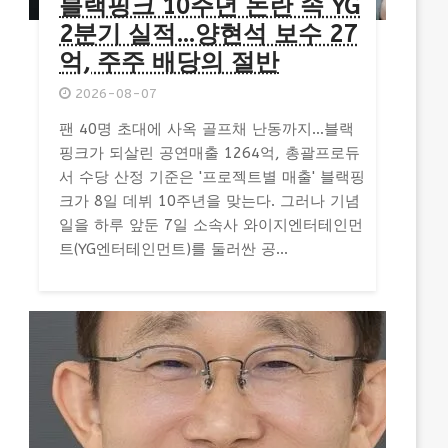
블랙핑크 10주년 논란 속 YG
2분기 실적…양현석 보수 27
억, 주주 배당의 절반
2026-08-07
팬 40명 초대에 사옥 골프채 난동까지…블랙
핑크가 되살린 공연매출 1264억, 총괄프로듀
서 수당 산정 기준은 '프로젝트별 매출' 블랙핑
크가 8일 데뷔 10주년을 맞는다. 그러나 기념
일을 하루 앞둔 7일 소속사 와이지엔터테인먼
트(YG엔터테인먼트)를 둘러싼 공...