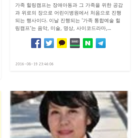
가족 힐링캠프는 장애아동과 그 가족을 위한 공감
과 위로의 장으로 어린이병원에서 처음으로 진행
되는 행사이다. 이날 진행되는 ‘가족 통합예술 힐
링캠프’는 음악, 미술, 명상, 사이코드라마,…
Posted
2016-08-19 23:46:06
on