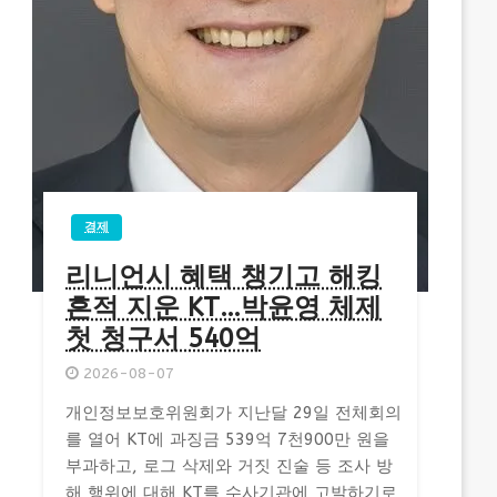
경제
리니언시 혜택 챙기고 해킹
흔적 지운 KT…박윤영 체제
첫 청구서 540억
2026-08-07
개인정보보호위원회가 지난달 29일 전체회의
를 열어 KT에 과징금 539억 7천900만 원을
부과하고, 로그 삭제와 거짓 진술 등 조사 방
해 행위에 대해 KT를 수사기관에 고발하기로