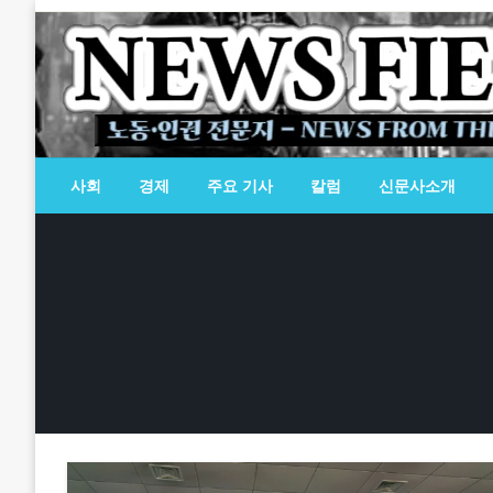
Skip
to
content
노동·인권 전문지
뉴스필드
사회
경제
주요 기사
칼럼
신문사소개