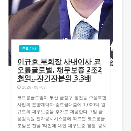
주요 기사
이규호 부회장 사내이사 코
오롱글로벌, 채무보증 2조2
천억…자기자본의 3.3배
2026-08-07
코오롱글로벌이 부산 금정구 장전동 주상복합
사업의 분양계약자 중도금대출에 1,000억 원
규모의 채무보증을 추가로 제공한다. 7일 금
융감독원 전자공시시스템에 따르면 코오롱글
로벌은 전날 '타인에 대한 채무보증 결정' 공시