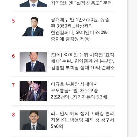
지역업체엔 “실적·신용도” 문턱
공개매수 땐 1만2750원, 유증
5
땐 3060원…한상원의
한앤컴퍼니, SK디앤디 240%
증자에 금감원 제동
[단독] KCGI 인수 뒤 시작된 ‘표적
6
배제’ 논란…한양증권 전 본부장,
김병철 부회장 상대 10억 손배소
이규호 부회장 사내이사
7
코오롱글로벌, 채무보증
2조2천억…자기자본의 3.3배
리니언시 혜택 챙기고 해킹 흔적
8
지운 KT…박윤영 체제 첫 청구서
540억