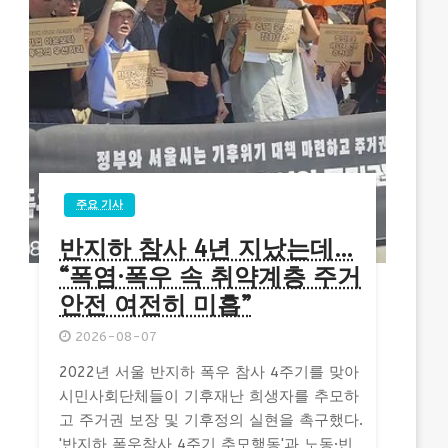
주요 기사
반지하 참사 4년 지났는데…
“폭염·폭우 속 취약계층 주거
안전 여전히 미흡”
2026-08-07
2022년 서울 반지하 폭우 참사 4주기를 맞아
시민사회단체들이 기후재난 희생자를 추모하
고 주거권 보장 및 기후정의 실현을 촉구했다.
'반지하 폭우참사 4주기 추모행동'과 노동·빈