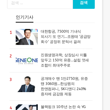
인기기사
대한항공, 7500억 기내식
1
되사기 또 연기…조원태 ‘공급망
회수’ 공정위 문턱서 걸려
진원생명과학, 상장심사 이틀
2
앞두고 150억 유증…설립 엿새
조합이 최대주주로
공개매수 땐 1만2750원, 유증
3
땐 3060원…한상원의
한앤컴퍼니, SK디앤디 240%
증자에 금감원 제동
블랙핑크 10주년 논란 속 YG
4