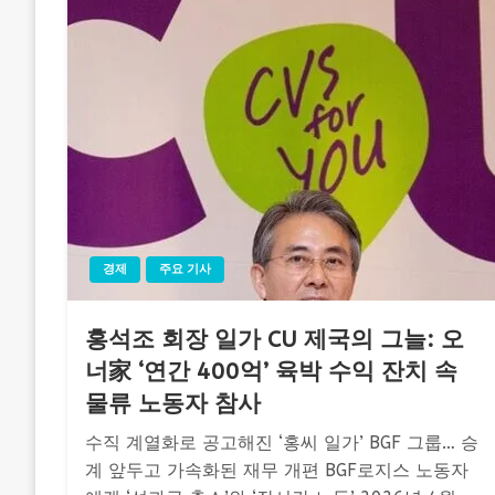
경제
주요 기사
홍석조 회장 일가 CU 제국의 그늘: 오
너家 ‘연간 400억’ 육박 수익 잔치 속
물류 노동자 참사
수직 계열화로 공고해진 ‘홍씨 일가’ BGF 그룹… 승
계 앞두고 가속화된 재무 개편 BGF로지스 노동자