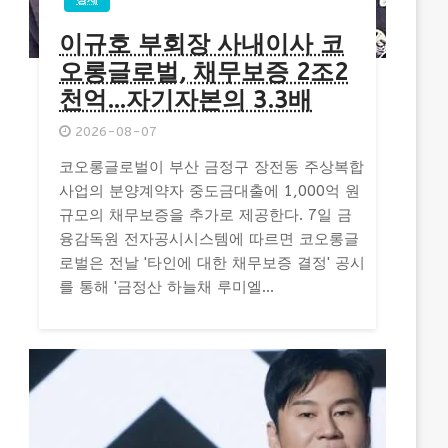
이규호 부회장 사내이사 코
오롱글로벌, 채무보증 2조2
천억…자기자본의 3.3배
2026-08-07
코오롱글로벌이 부산 금정구 장전동 주상복합
사업의 분양계약자 중도금대출에 1,000억 원
규모의 채무보증을 추가로 제공한다. 7일 금
융감독원 전자공시시스템에 따르면 코오롱글
로벌은 전날 '타인에 대한 채무보증 결정' 공시
를 통해 '금정산 하늘채 루미엘...