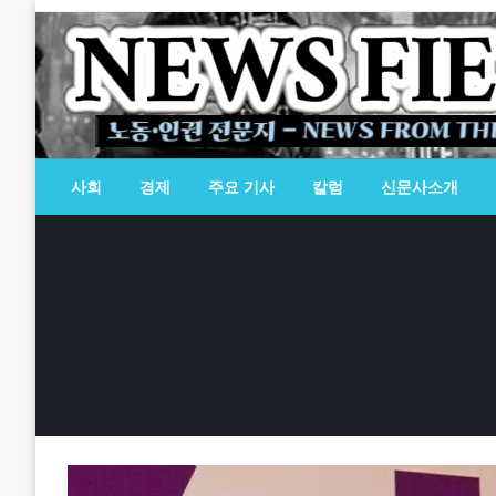
Skip
to
content
노동·인권 전문지
뉴스필드
사회
경제
주요 기사
칼럼
신문사소개