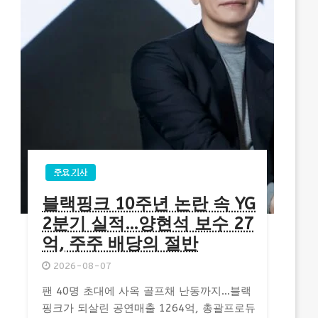
주요 기사
블랙핑크 10주년 논란 속 YG
2분기 실적…양현석 보수 27
억, 주주 배당의 절반
2026-08-07
팬 40명 초대에 사옥 골프채 난동까지…블랙
핑크가 되살린 공연매출 1264억, 총괄프로듀