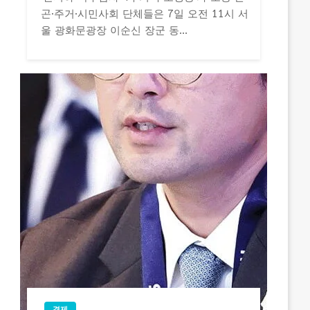
곤·주거·시민사회 단체들은 7일 오전 11시 서
울 광화문광장 이순신 장군 동...
경제