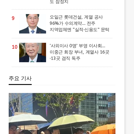
도 잠정치
오일근 롯데건설, 계열 공사
9
96%가 수의계약… 전주
지역업체엔 “실적·신용도” 문턱
‘사외이사 0명’ 부영 이사회…
10
이중근 회장 부녀, 계열사 16곳
·13곳 겸직 독주
주요 기사