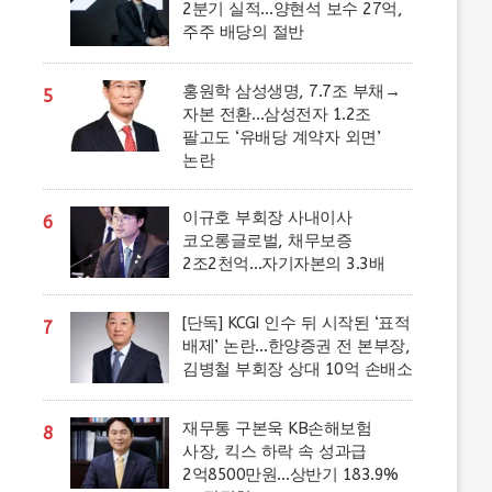
2분기 실적…양현석 보수 27억,
주주 배당의 절반
홍원학 삼성생명, 7.7조 부채→
5
자본 전환…삼성전자 1.2조
팔고도 ‘유배당 계약자 외면’
논란
이규호 부회장 사내이사
6
코오롱글로벌, 채무보증
2조2천억…자기자본의 3.3배
[단독] KCGI 인수 뒤 시작된 ‘표적
7
배제’ 논란…한양증권 전 본부장,
김병철 부회장 상대 10억 손배소
재무통 구본욱 KB손해보험
8
사장, 킥스 하락 속 성과급
2억8500만원…상반기 183.9%