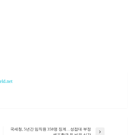
eld.net
국세청, 5년간 임직원 358명 징계…성접대·부정
Next
셀프환급 등 비위 심각