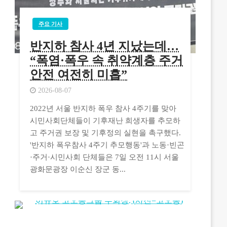
주요 기사
반지하 참사 4년 지났는데…
“폭염·폭우 속 취약계층 주거
안전 여전히 미흡”
2026-08-07
2022년 서울 반지하 폭우 참사 4주기를 맞아
시민사회단체들이 기후재난 희생자를 추모하
고 주거권 보장 및 기후정의 실현을 촉구했다.
'반지하 폭우참사 4주기 추모행동'과 노동·빈곤
·주거·시민사회 단체들은 7일 오전 11시 서울
광화문광장 이순신 장군 동...