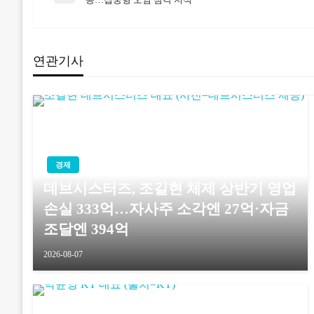
Post
탐
연관기사
색
경제
데브시스터즈, 조길현 체제 상반기 영업
손실 333억…자사주 소각엔 27억·자금
조달엔 394억
2026-08-07