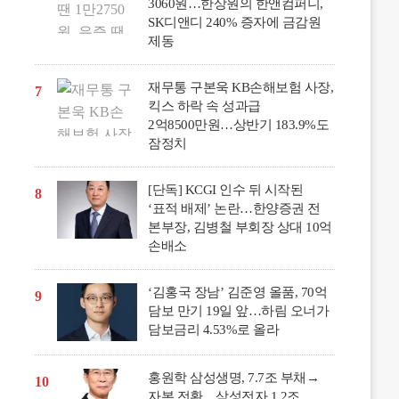
3060원…한상원의 한앤컴퍼니,
SK디앤디 240% 증자에 금감원
제동
재무통 구본욱 KB손해보험 사장,
7
킥스 하락 속 성과급
2억8500만원…상반기 183.9%도
잠정치
[단독] KCGI 인수 뒤 시작된
8
‘표적 배제’ 논란…한양증권 전
본부장, 김병철 부회장 상대 10억
손배소
‘김홍국 장남’ 김준영 올품, 70억
9
담보 만기 19일 앞…하림 오너가
담보금리 4.53%로 올라
홍원학 삼성생명, 7.7조 부채→
10
자본 전환…삼성전자 1.2조