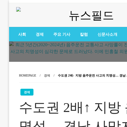
Skip
to
content
노동·인권 전문지
뉴스필드
사회
경제
주요 기사
칼럼
신문사소개
HOMEPAGE
경제
수도권 2배↑ 지방 음주운전 사고의 치명성… 경남
경제
수도권 2배↑ 지방
명성… 경남 사망