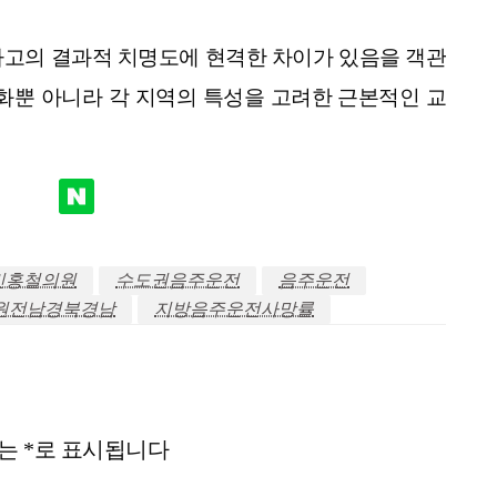
사고의 결과적 치명도에 현격한 차이가 있음을 객관
강화뿐 아니라 각 지역의 특성을 고려한 근본적인 교
민홍철의원
수도권음주운전
음주운전
원전남경북경남
지방음주운전사망률
드는
*
로 표시됩니다