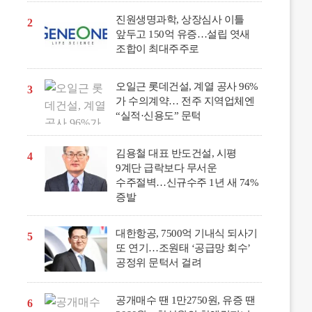
진원생명과학, 상장심사 이틀
2
앞두고 150억 유증…설립 엿새
조합이 최대주주로
오일근 롯데건설, 계열 공사 96%
3
가 수의계약… 전주 지역업체엔
“실적·신용도” 문턱
김용철 대표 반도건설, 시평
4
9계단 급락보다 무서운
수주절벽…신규수주 1년 새 74%
증발
대한항공, 7500억 기내식 되사기
5
또 연기…조원태 ‘공급망 회수’
공정위 문턱서 걸려
공개매수 땐 1만2750원, 유증 땐
6