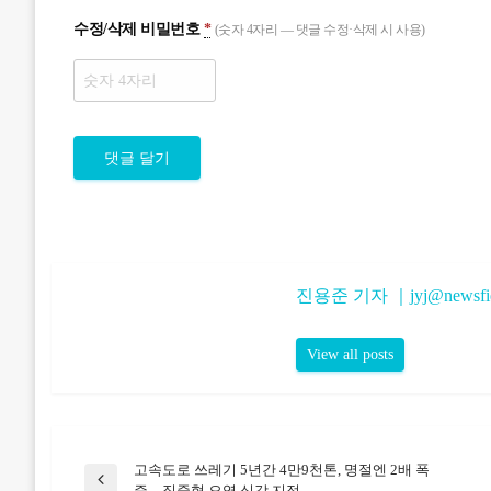
수정/삭제 비밀번호
*
(숫자 4자리 — 댓글 수정·삭제 시 사용)
진용준 기자 ｜
jyj@newsfi
View all posts
고속도로 쓰레기 5년간 4만9천톤, 명절엔 2배 폭
글
Previous
증…집중형 오염 심각 지적