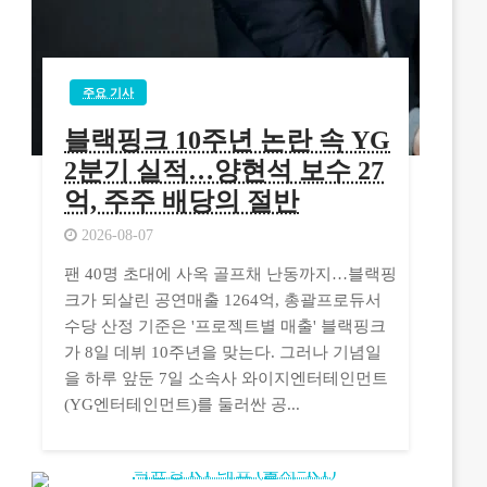
주요 기사
블랙핑크 10주년 논란 속 YG
2분기 실적…양현석 보수 27
억, 주주 배당의 절반
2026-08-07
팬 40명 초대에 사옥 골프채 난동까지…블랙핑
크가 되살린 공연매출 1264억, 총괄프로듀서
수당 산정 기준은 '프로젝트별 매출' 블랙핑크
가 8일 데뷔 10주년을 맞는다. 그러나 기념일
을 하루 앞둔 7일 소속사 와이지엔터테인먼트
(YG엔터테인먼트)를 둘러싼 공...