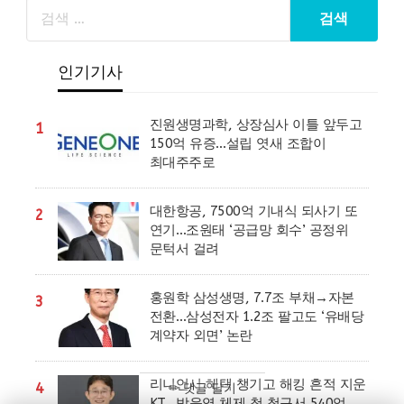
인기기사
진원생명과학, 상장심사 이틀 앞두고
1
150억 유증…설립 엿새 조합이
최대주주로
대한항공, 7500억 기내식 되사기 또
2
연기…조원태 ‘공급망 회수’ 공정위
문턱서 걸려
홍원학 삼성생명, 7.7조 부채→자본
3
전환…삼성전자 1.2조 팔고도 ‘유배당
계약자 외면’ 논란
리니언시 혜택 챙기고 해킹 흔적 지운
4
✏ 댓글 달기
KT…박윤영 체제 첫 청구서 540억