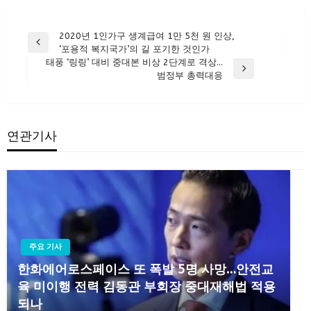
글
2020년 1인가구 생계급여 1만 5천 원 인상,
Previous
‘포용적 복지국가’의 길 포기한 것인가
탐
Post
태풍 ‘링링’ 대비 중대본 비상 2단계로 격상…
색
Next
범정부 총력대응
Post
연관기사
주요 기사
한화에어로스페이스 또 폭발 5명 사망…안전교
육 미이행 전력 김동관 부회장 중대재해법 적용
되나