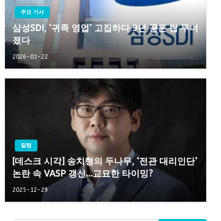
주요 기사
삼성SDI, ‘귀족 영업’ 고집하다 9년 공든 탑 무너
졌다
2026-01-22
칼럼
[데스크 시각] 송치형의 두나무, ‘전관 대리인단’
논란 속 VASP 갱신…교묘한 타이밍?
2025-12-29