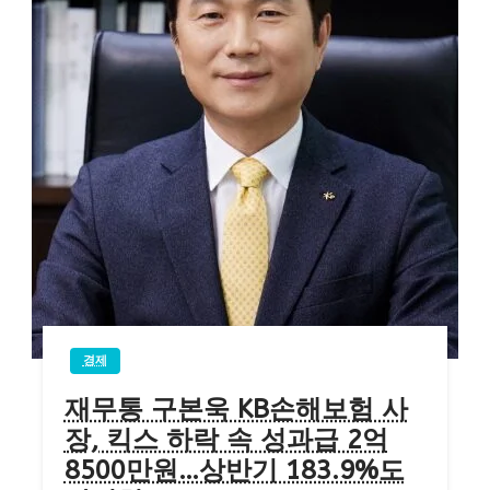
경제
재무통 구본욱 KB손해보험 사
장, 킥스 하락 속 성과급 2억
8500만원…상반기 183.9%도