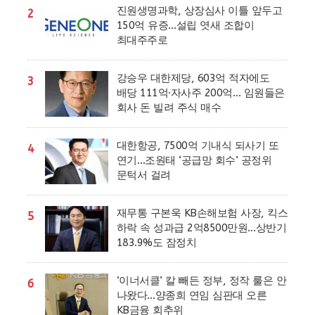
진원생명과학, 상장심사 이틀 앞두고
2
150억 유증…설립 엿새 조합이
최대주주로
강승우 대한제당, 603억 적자에도
3
배당 111억·자사주 200억… 임원들은
회사 돈 빌려 주식 매수
대한항공, 7500억 기내식 되사기 또
4
연기…조원태 ‘공급망 회수’ 공정위
문턱서 걸려
재무통 구본욱 KB손해보험 사장, 킥스
5
하락 속 성과급 2억8500만원…상반기
183.9%도 잠정치
‘이너서클’ 칼 빼든 정부, 정작 룰은 안
6
나왔다…양종희 연임 심판대 오른
KB금융 회추위