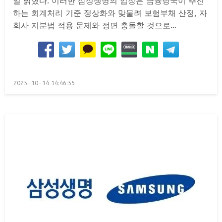
일 밝혔다. 이러한 삼성생명의 입장은 금융당국이 추진
하는 회계처리 기준 정상화와 맞물려 보험부채 산정, 자
회사 지분법 적용 문제와 정면 충돌할 것으로…
Posted
2025-10-14 14:46:55
on