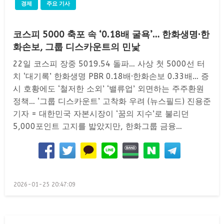
경제
주요 기사
코스피 5000 축포 속 ‘0.18배 굴욕’… 한화생명·한
화손보, 그룹 디스카운트의 민낯
22일 코스피 장중 5019.54 돌파… 사상 첫 5000선 터
치 ‘대기록’ 한화생명 PBR 0.18배·한화손보 0.33배… 증
시 호황에도 ‘철저한 소외’ ‘밸류업’ 외면하는 주주환원
정책… ‘그룹 디스카운트’ 고착화 우려 (뉴스필드) 진용준
기자 = 대한민국 자본시장이 ‘꿈의 지수’로 불리던
5,000포인트 고지를 밟았지만, 한화그룹 금융…
Posted
2026-01-25 20:47:09
on