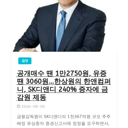
경제
공개매수 땐 1만2750원, 유증
땐 3060원…한상원의 한앤컴퍼
니, SK디앤디 240% 증자에 금
감원 제동
2026-08-06
금융감독원이 SK디앤디의 1천367억원 규모 주주
배정 유상증자 증권신고서에 정정을 요구하면서,