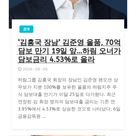
경제
‘김홍국 장남’ 김준영 올품, 70억
담보 만기 19일 앞…하림 오너가
담보금리 4.53%로 올라
2026-08-06
하림그룹 김홍국 회장의 장남인 김준영 팬오션 상
무보가 지분 100%를 보유한 올품의 하림지주 주
식 담보대출 만기가 이달 25일로 다가왔다. 최근
연장된 김 회장 명의의 담보대출 금리는 기존 연
3.95%에서 4.53%로 상승한 것으로 나타났다. 6일
금융감독원 ...