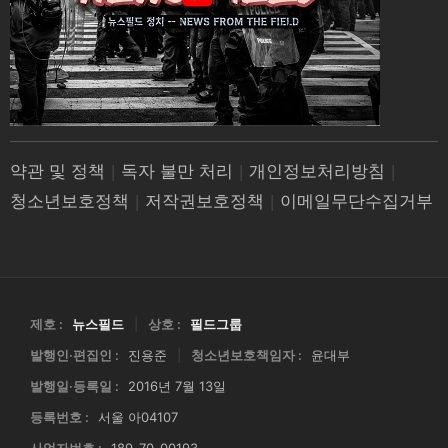
약관 및 정책
|
독자 불만 처리
|
개인정보처리방침
|
청소년보호정책
|
저작권보호정책
|
이메일무단수집거부
제호 :
뉴스필드
|
상호 :
필드그룹
발행인·편집인 :
진용준
|
청소년보호책임자 :
윤대부
발행일·등록일 :
2016년 7월 13일
등록번호 :
서울 아04107
사업자번호 :
189-70-00193