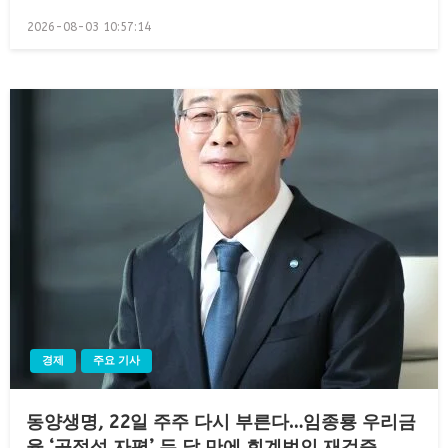
Posted
2026-08-03 10:57:14
on
경제
주요 기사
동양생명, 22일 주주 다시 부른다…임종룡 우리금
융 ‘공정성 자평’ 두 달 만에 회계법인 재검증