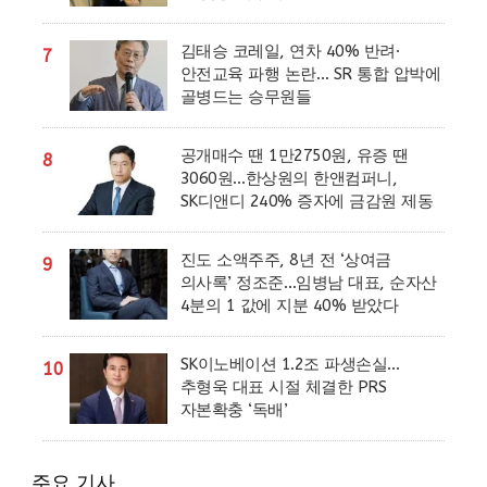
김태승 코레일, 연차 40% 반려·
7
안전교육 파행 논란… SR 통합 압박에
골병드는 승무원들
공개매수 땐 1만2750원, 유증 땐
8
3060원…한상원의 한앤컴퍼니,
SK디앤디 240% 증자에 금감원 제동
진도 소액주주, 8년 전 ‘상여금
9
의사록’ 정조준…임병남 대표, 순자산
4분의 1 값에 지분 40% 받았다
SK이노베이션 1.2조 파생손실…
10
추형욱 대표 시절 체결한 PRS
자본확충 ‘독배’
주요 기사