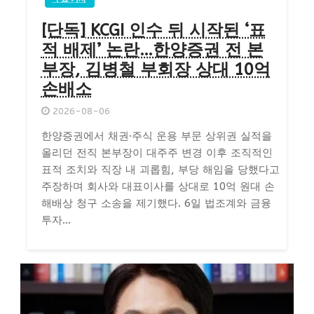
[단독] KCGI 인수 뒤 시작된 ‘표
적 배제’ 논란…한양증권 전 본
부장, 김병철 부회장 상대 10억
손배소
2026-08-06
한양증권에서 채권·주식 운용 부문 상위권 실적을
올리던 전직 본부장이 대주주 변경 이후 조직적인
표적 조치와 직장 내 괴롭힘, 부당 해임을 당했다고
주장하며 회사와 대표이사를 상대로 10억 원대 손
해배상 청구 소송을 제기했다. 6일 법조계와 금융
투자...