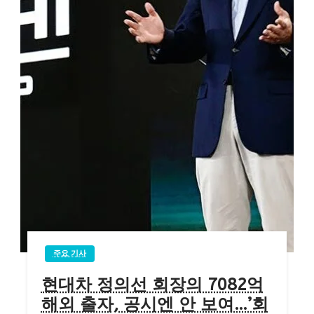
주요 기사
현대차 정의선 회장의 7082억
해외 출자, 공시엔 안 보여…’회