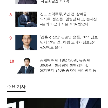
·자금조달엔 394억
진도 소액주주, 8년 전 ‘상여금
8
의사록’ 정조준…임병남 대표, 순자산
4분의 1 값에 지분 40% 받았다
‘김홍국 장남’ 김준영 올품, 70억 담보
9
만기 19일 앞…하림 오너가 담보금리
4.53%로 올라
공개매수 땐 1만2750원, 유증 땐
10
3060원…한상원의 한앤컴퍼니,
SK디앤디 240% 증자에 금감원 제동
주요 기사