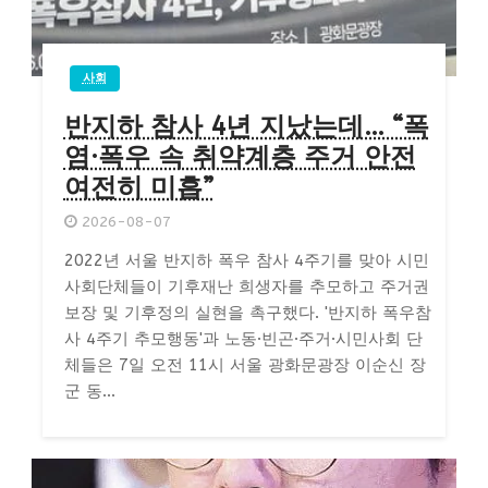
사회
반지하 참사 4년 지났는데… “폭
염·폭우 속 취약계층 주거 안전
여전히 미흡”
2026-08-07
2022년 서울 반지하 폭우 참사 4주기를 맞아 시민
사회단체들이 기후재난 희생자를 추모하고 주거권
보장 및 기후정의 실현을 촉구했다. '반지하 폭우참
사 4주기 추모행동'과 노동·빈곤·주거·시민사회 단
체들은 7일 오전 11시 서울 광화문광장 이순신 장
군 동...