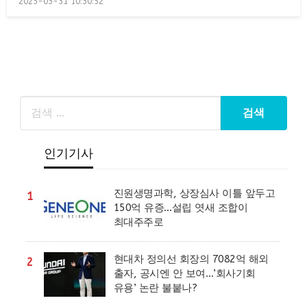
2025-03-31 10:30:52
on
인기기사
진원생명과학, 상장심사 이틀 앞두고
1
150억 유증…설립 엿새 조합이
최대주주로
현대차 정의선 회장의 7082억 해외
2
출자, 공시엔 안 보여…’회사기회
유용’ 논란 불붙나?