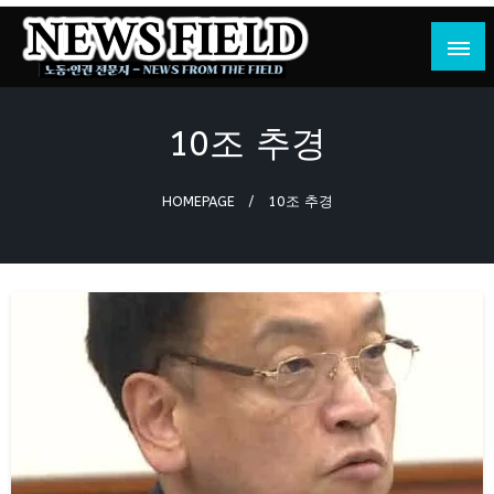
Skip
to
content
노동·인권 전문지
뉴스필드
10조 추경
HOMEPAGE
10조 추경