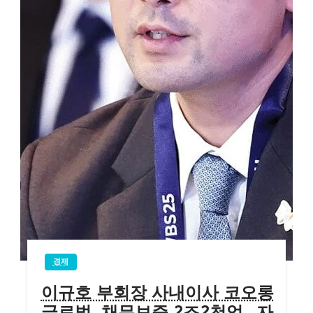
경제
이규호 부회장 사내이사 코오롱
글로벌, 채무보증 2조2천억…자