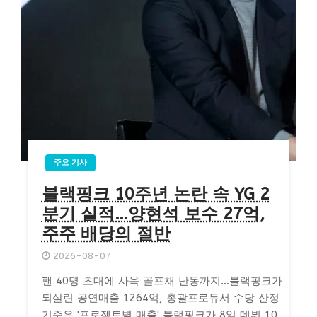
주요 기사
블랙핑크 10주년 논란 속 YG 2
분기 실적…양현석 보수 27억,
주주 배당의 절반
2026-08-07
팬 40명 초대에 사옥 골프채 난동까지…블랙핑크가
되살린 공연매출 1264억, 총괄프로듀서 수당 산정
기준은 '프로젝트별 매출' 블랙핑크가 8일 데뷔 10