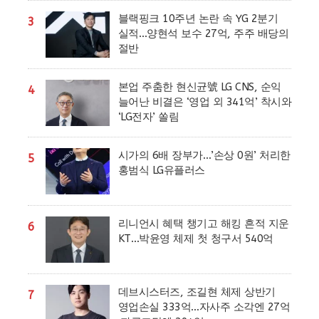
블랙핑크 10주년 논란 속 YG 2분기
3
실적…양현석 보수 27억, 주주 배당의
절반
본업 주춤한 현신균號 LG CNS, 순익
4
늘어난 비결은 ‘영업 외 341억’ 착시와
‘LG전자’ 쏠림
시가의 6배 장부가…’손상 0원’ 처리한
5
홍범식 LG유플러스
리니언시 혜택 챙기고 해킹 흔적 지운
6
KT…박윤영 체제 첫 청구서 540억
데브시스터즈, 조길현 체제 상반기
7
영업손실 333억…자사주 소각엔 27억