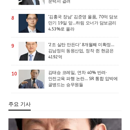
문턱서 걸려
‘김홍국 장남’ 김준영 올품, 70억 담보
8
만기 19일 앞…하림 오너가 담보금리
4.53%로 올라
‘2조 실탄 만든다’ 8개월째 미확정…
9
김남정의 동원산업, 정작 쥔 현금은
4192억
김태승 코레일, 연차 40% 반려·
10
안전교육 파행 논란… SR 통합 압박에
골병드는 승무원들
주요 기사