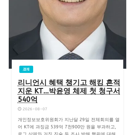
경제
리니언시 혜택 챙기고 해킹 흔적
지운 KT…박윤영 체제 첫 청구서
540억
2026-08-07
개인정보보호위원회가 지난달 29일 전체회의를 열
어 KT에 과징금 539억 7천900만 원을 부과하고,
로그 삭제와 거짓 진술 등 조사 방해 행위에 대해