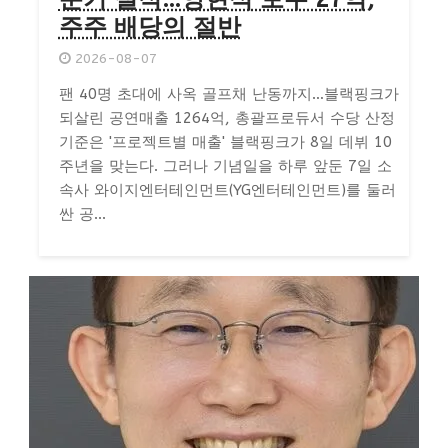
주주 배당의 절반
2026-08-07
팬 40명 초대에 사옥 골프채 난동까지…블랙핑크가
되살린 공연매출 1264억, 총괄프로듀서 수당 산정
기준은 '프로젝트별 매출' 블랙핑크가 8일 데뷔 10
주년을 맞는다. 그러나 기념일을 하루 앞둔 7일 소
속사 와이지엔터테인먼트(YG엔터테인먼트)를 둘러
싼 공...