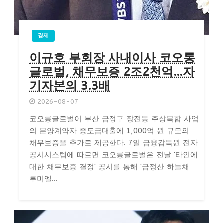
경제
이규호 부회장 사내이사 코오롱
글로벌, 채무보증 2조2천억…자
기자본의 3.3배
2026-08-07
코오롱글로벌이 부산 금정구 장전동 주상복합 사업
의 분양계약자 중도금대출에 1,000억 원 규모의
채무보증을 추가로 제공한다. 7일 금융감독원 전자
공시시스템에 따르면 코오롱글로벌은 전날 '타인에
대한 채무보증 결정' 공시를 통해 '금정산 하늘채
루미엘...