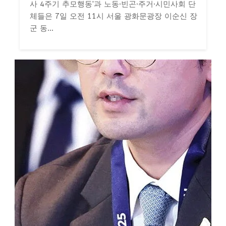
사 4주기 추모행동'과 노동·빈곤·주거·시민사회 단
체들은 7일 오전 11시 서울 광화문광장 이순신 장
군 동...