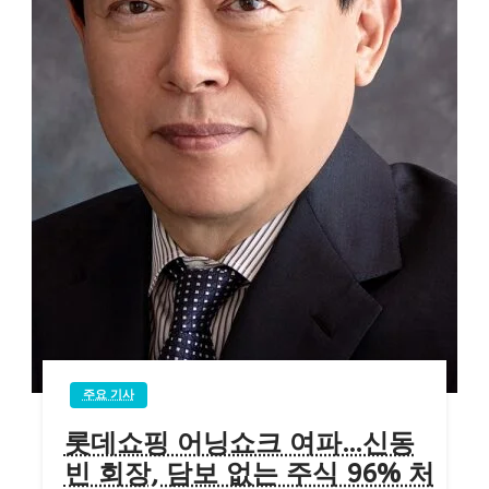
주요 기사
롯데쇼핑 어닝쇼크 여파…신동
빈 회장, 담보 없는 주식 96% 처