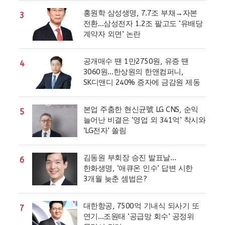
홍원학 삼성생명, 7.7조 부채→자본
3
전환…삼성전자 1.2조 팔고도 ‘유배당
계약자 외면’ 논란
공개매수 땐 1만2750원, 유증 땐
4
3060원…한상원의 한앤컴퍼니,
SK디앤디 240% 증자에 금감원 제동
본업 주춤한 현신균號 LG CNS, 순익
5
늘어난 비결은 ‘영업 외 341억’ 착시와
‘LG전자’ 쏠림
김동원 부회장 승진 발표날…
6
한화생명, ‘애큐온 인수’ 답변 시한
3개월 늦춘 셈법은?
대한항공, 7500억 기내식 되사기 또
7
연기…조원태 ‘공급망 회수’ 공정위