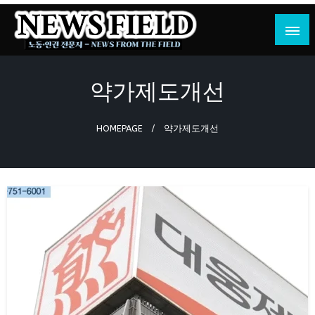
Skip
to
content
노동·인권 전문지
뉴스필드
약가제도개선
HOMEPAGE
약가제도개선