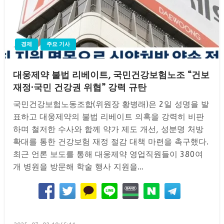
경제
주요 기사
대웅제약 불법 리베이트, 국민건강보험노조 “건보
재정·국민 건강권 위협” 강력 규탄
국민건강보험노동조합(위원장 황병래)은 2일 성명을 발
표하고 대웅제약의 불법 리베이트 의혹을 강력히 비판
하며 철저한 수사와 함께 약가 제도 개선, 성분명 처방
확대를 통한 건강보험 재정 절감 대책 마련을 촉구했다.
최근 언론 보도를 통해 대웅제약 영업직원들이 380여
개 병원을 방문해 학술 행사 지원을…
Posted