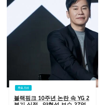
주요 기사
블랙핑크 10주년 논란 속 YG 2
분기 실적…양현석 보수 27억,