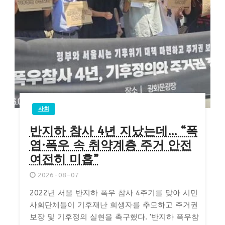
사회
반지하 참사 4년 지났는데… “폭
염·폭우 속 취약계층 주거 안전
여전히 미흡”
2026-08-07
2022년 서울 반지하 폭우 참사 4주기를 맞아 시민
사회단체들이 기후재난 희생자를 추모하고 주거권
보장 및 기후정의 실현을 촉구했다. '반지하 폭우참