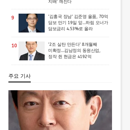
지배’ 깨진다
‘김홍국 장남’ 김준영 올품, 70억
9
담보 만기 19일 앞…하림 오너가
담보금리 4.53%로 올라
‘2조 실탄 만든다’ 8개월째
10
미확정…김남정의 동원산업,
정작 쥔 현금은 4192억
주요 기사