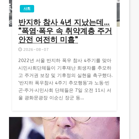
사회
반지하 참사 4년 지났는데…
“폭염·폭우 속 취약계층 주거
안전 여전히 미흡”
2026-08-07
2022년 서울 반지하 폭우 참사 4주기를 맞아
시민사회단체들이 기후재난 희생자를 추모하
고 주거권 보장 및 기후정의 실현을 촉구했다.
'반지하 폭우참사 4주기 추모행동'과 노동·빈
곤·주거·시민사회 단체들은 7일 오전 11시 서
울 광화문광장 이순신 장군 동...