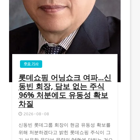
주요 기사
롯데쇼핑 어닝쇼크 여파…신
동빈 회장, 담보 없는 주식
96% 처분에도 유동성 확보
차질
2026-08-08
신동빈 롯데그룹 회장이 현금 유동성 확보를
위해 처분하겠다고 밝힌 롯데쇼핑 주식이 그