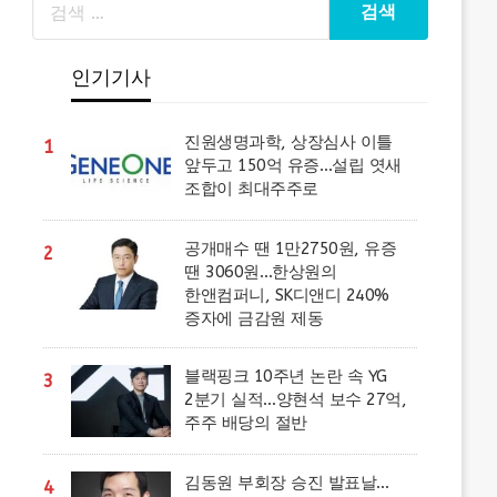
인기기사
진원생명과학, 상장심사 이틀
1
앞두고 150억 유증…설립 엿새
조합이 최대주주로
공개매수 땐 1만2750원, 유증
2
땐 3060원…한상원의
한앤컴퍼니, SK디앤디 240%
증자에 금감원 제동
블랙핑크 10주년 논란 속 YG
3
2분기 실적…양현석 보수 27억,
주주 배당의 절반
김동원 부회장 승진 발표날…
4