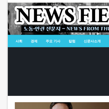
Skip
to
content
노동·인권 전문지
뉴스필드
사회
경제
주요 기사
칼럼
신문사소개