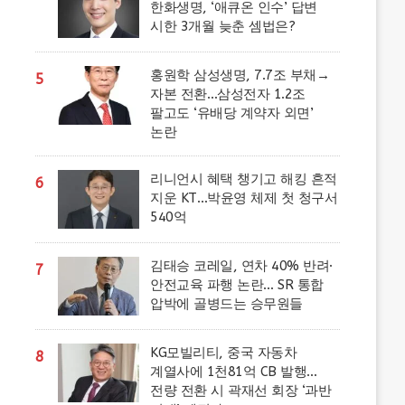
한화생명, ‘애큐온 인수’ 답변
시한 3개월 늦춘 셈법은?
홍원학 삼성생명, 7.7조 부채→
5
자본 전환…삼성전자 1.2조
팔고도 ‘유배당 계약자 외면’
논란
리니언시 혜택 챙기고 해킹 흔적
6
지운 KT…박윤영 체제 첫 청구서
540억
김태승 코레일, 연차 40% 반려·
7
안전교육 파행 논란… SR 통합
압박에 골병드는 승무원들
KG모빌리티, 중국 자동차
8
계열사에 1천81억 CB 발행…
전량 전환 시 곽재선 회장 ‘과반