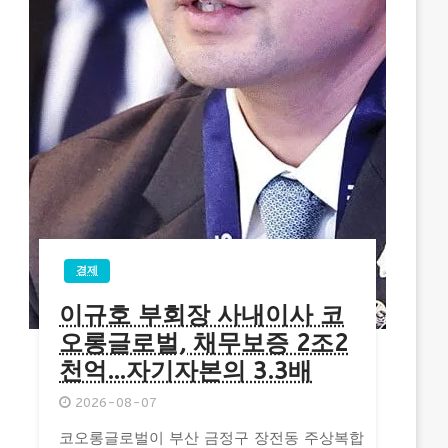
경제
이규호 부회장 사내이사 코
오롱글로벌, 채무보증 2조2
천억…자기자본의 3.3배
2026-08-07
코오롱글로벌이 부산 금정구 장전동 주상복합