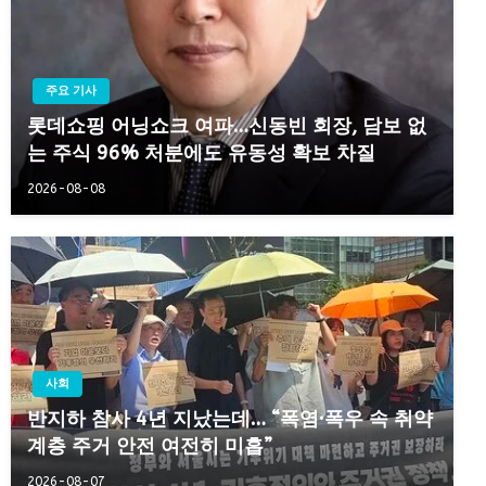
주요 기사
롯데쇼핑 어닝쇼크 여파…신동빈 회장, 담보 없
는 주식 96% 처분에도 유동성 확보 차질
2026-08-08
사회
반지하 참사 4년 지났는데… “폭염·폭우 속 취약
계층 주거 안전 여전히 미흡”
2026-08-07