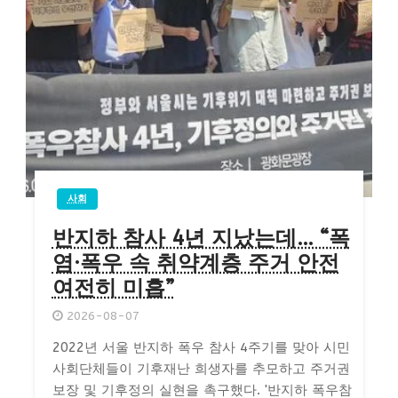
사회
반지하 참사 4년 지났는데… “폭
염·폭우 속 취약계층 주거 안전
여전히 미흡”
2026-08-07
2022년 서울 반지하 폭우 참사 4주기를 맞아 시민
사회단체들이 기후재난 희생자를 추모하고 주거권
보장 및 기후정의 실현을 촉구했다. '반지하 폭우참