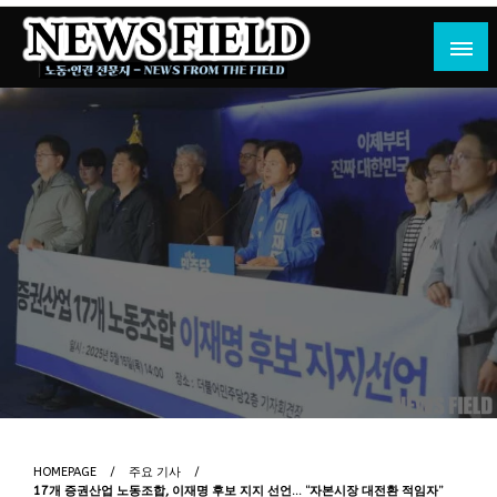
Skip
to
content
노동·인권 전문지
뉴스필드
HOMEPAGE
주요 기사
17개 증권산업 노동조합, 이재명 후보 지지 선언… “자본시장 대전환 적임자”