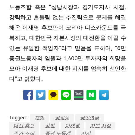
노동조합 측은 “성남시장과 경기도지사 시절,
강력하고 흔들림 없는 추진력으로 문제를 해결
해온 이재명 후보만이 코리아 디스카운트를 극
복하고, 대한민국 자본시장의 대전환을 이끌 수
있는 유일한 적임자”라고 믿음을 표하며, “6만
증권노동자의 염원과 1,400만 투자자의 희망을
모아 이재명 후보에 대한 지지를 엄숙히 선언한
다”고 밝혔다.
Tagged:
개혁
공정성
국민연금
대선 후보
상법
이재명
자본 시장
주가 조작
증권 노동계
지지