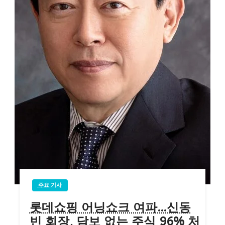
주요 기사
롯데쇼핑 어닝쇼크 여파…신동
빈 회장, 담보 없는 주식 96% 처