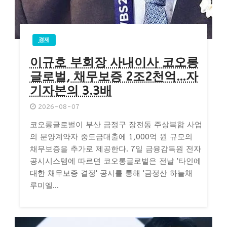
경제
이규호 부회장 사내이사 코오롱
글로벌, 채무보증 2조2천억…자
기자본의 3.3배
2026-08-07
코오롱글로벌이 부산 금정구 장전동 주상복합 사업
의 분양계약자 중도금대출에 1,000억 원 규모의
채무보증을 추가로 제공한다. 7일 금융감독원 전자
공시시스템에 따르면 코오롱글로벌은 전날 '타인에
대한 채무보증 결정' 공시를 통해 '금정산 하늘채
루미엘...