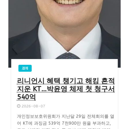
경제
리니언시 혜택 챙기고 해킹 흔적
지운 KT…박윤영 체제 첫 청구서
540억
2026-08-07
개인정보보호위원회가 지난달 29일 전체회의를 열
어 KT에 과징금 539억 7천900만 원을 부과하고,