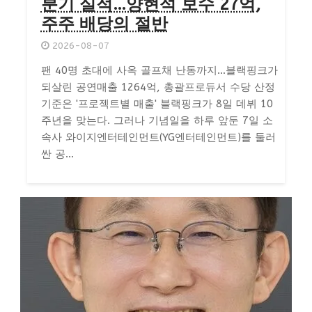
분기 실적…양현석 보수 27억,
주주 배당의 절반
2026-08-07
팬 40명 초대에 사옥 골프채 난동까지…블랙핑크가
되살린 공연매출 1264억, 총괄프로듀서 수당 산정
기준은 '프로젝트별 매출' 블랙핑크가 8일 데뷔 10
주년을 맞는다. 그러나 기념일을 하루 앞둔 7일 소
속사 와이지엔터테인먼트(YG엔터테인먼트)를 둘러
싼 공...