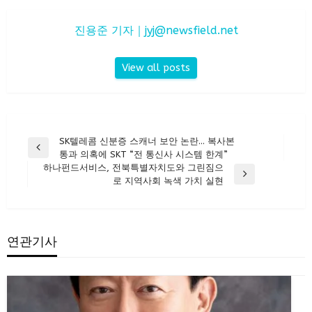
진용준 기자｜
jyj@newsfield.net
View all posts
글
SK텔레콤 신분증 스캐너 보안 논란… 복사본
Previous
통과 의혹에 SKT “전 통신사 시스템 한계”
탐
Post
하나펀드서비스, 전북특별자치도와 그린짐으
색
Next
로 지역사회 녹색 가치 실현
Post
연관기사