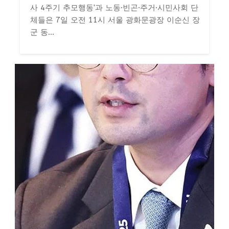
사 4주기 추모행동'과 노동·빈곤·주거·시민사회 단
체들은 7일 오전 11시 서울 광화문광장 이순신 장
군 동...