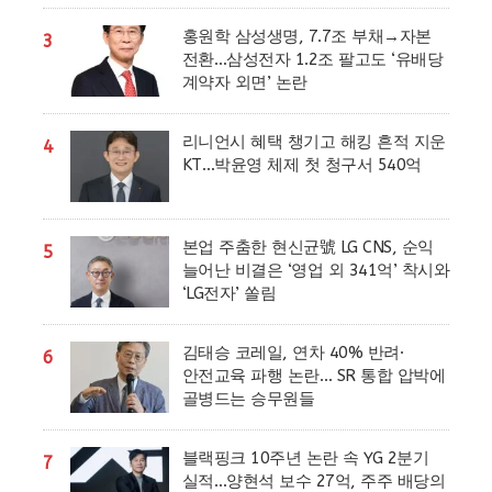
홍원학 삼성생명, 7.7조 부채→자본
3
전환…삼성전자 1.2조 팔고도 ‘유배당
계약자 외면’ 논란
리니언시 혜택 챙기고 해킹 흔적 지운
4
KT…박윤영 체제 첫 청구서 540억
본업 주춤한 현신균號 LG CNS, 순익
5
늘어난 비결은 ‘영업 외 341억’ 착시와
‘LG전자’ 쏠림
김태승 코레일, 연차 40% 반려·
6
안전교육 파행 논란… SR 통합 압박에
골병드는 승무원들
블랙핑크 10주년 논란 속 YG 2분기
7
실적…양현석 보수 27억, 주주 배당의