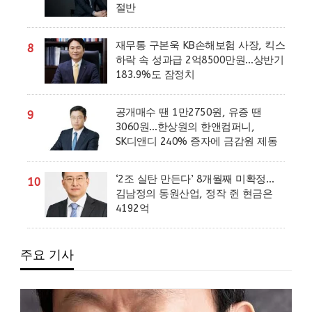
절반
재무통 구본욱 KB손해보험 사장, 킥스
8
하락 속 성과급 2억8500만원…상반기
183.9%도 잠정치
공개매수 땐 1만2750원, 유증 땐
9
3060원…한상원의 한앤컴퍼니,
SK디앤디 240% 증자에 금감원 제동
‘2조 실탄 만든다’ 8개월째 미확정…
10
김남정의 동원산업, 정작 쥔 현금은
4192억
주요 기사