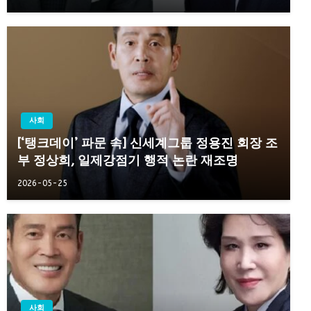
사회
[‘탱크데이’ 파문 속] 신세계그룹 정용진 회장 조
부 정상희, 일제강점기 행적 논란 재조명
2026-05-25
사회