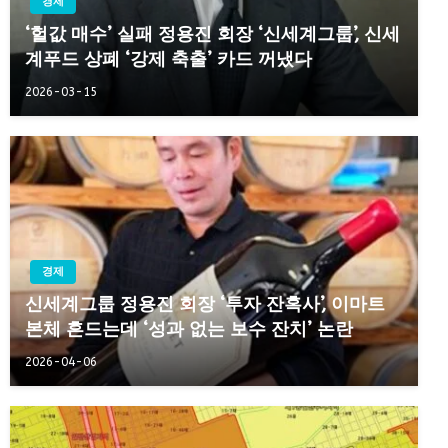
경제
‘헐값 매수’ 실패 정용진 회장 ‘신세계그룹’, 신세
계푸드 상폐 ‘강제 축출’ 카드 꺼냈다
2026-03-15
경제
신세계그룹 정용진 회장 ‘투자 잔혹사’, 이마트
본체 흔드는데 ‘성과 없는 보수 잔치’ 논란
2026-04-06