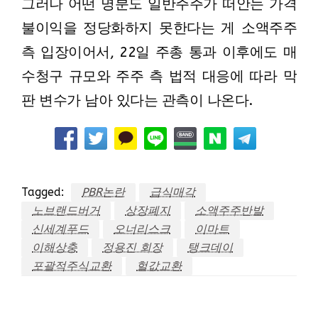
그러나 어떤 명분도 일반주주가 떠안는 가격
불이익을 정당화하지 못한다는 게 소액주주
측 입장이어서, 22일 주총 통과 이후에도 매
수청구 규모와 주주 측 법적 대응에 따라 막
판 변수가 남아 있다는 관측이 나온다.
Tagged:
PBR논란
급식매각
노브랜드버거
상장폐지
소액주주반발
신세계푸드
오너리스크
이마트
이해상충
정용진 회장
탱크데이
포괄적주식교환
헐값교환