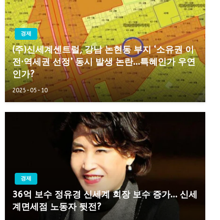
경제
(주)신세계센트럴, 강남 논현동 부지 ‘소유권 이
전·역세권 선정’ 동시 발생 논란…특혜인가 우연
인가?
2025-05-10
경제
36억 보수 정유경 신세계 회장 보수 증가… 신세
계면세점 노동자 뒷전?