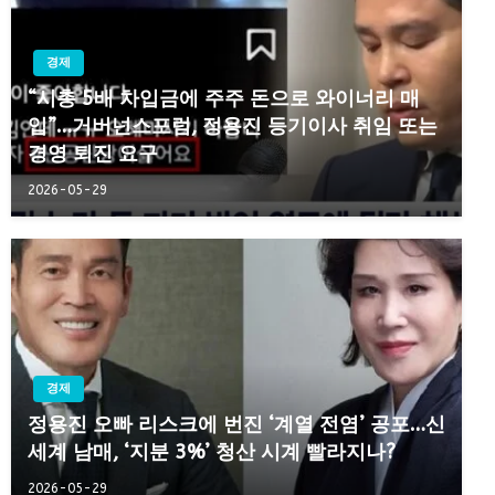
경제
“시총 5배 차입금에 주주 돈으로 와이너리 매
입”…거버넌스포럼, 정용진 등기이사 취임 또는
경영 퇴진 요구
2026-05-29
경제
정용진 오빠 리스크에 번진 ‘계열 전염’ 공포…신
세계 남매, ‘지분 3%’ 청산 시계 빨라지나?
2026-05-29