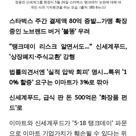
정용진 신세계그룹 회장이 5월 26일 스타벅스 ‘탱크데이’ 논란에 대해 대
국민 사과 기자회견을 하는 모습. (출처: SBS 8뉴스)
스타벅스 주간 결제액 80억 증발…가맹 확장
중인 노브랜드 버거 ‘불똥’ 우려
“탱크데이 리스크 알면서도…” 신세계푸드,
‘상장폐지·주식교환’ 강행
법률의견서엔 ‘실적 압박 회피’ 명시…특위 ‘1
0% 할증’ 요구는 이마트가 3%로 깎아
신세계푸드, 급식 판 돈 500억은 ‘화장품 펀
드’로
이마트와 신세계푸드가 ‘5·18 탱크데이’ 파문
으로 이마트 기업가치가 훼손될 수 있다는 위