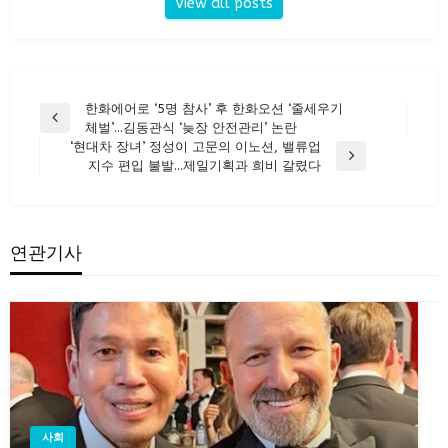
View all posts
글
한화에어로 ‘5명 참사’ 후 한화오션 ‘줄세우기
Previous
체벌’…김동관식 ‘늦장 안전관리’ 논란
탐
Post
‘현대차 장녀’ 정성이 고문의 이노션, 밸류업
색
Next
지수 편입 불발…제일기획과 희비 갈렸다
Post
연관기사
사회