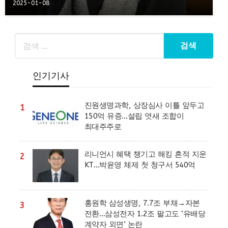
2025-01-08
인기기사
진원생명과학, 상장심사 이틀 앞두고
1
150억 유증…설립 엿새 조합이
최대주주로
리니언시 혜택 챙기고 해킹 흔적 지운
2
KT…박윤영 체제 첫 청구서 540억
홍원학 삼성생명, 7.7조 부채→자본
3
전환…삼성전자 1.2조 팔고도 ‘유배당
계약자 외면’ 논란