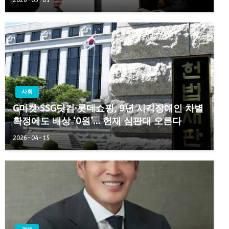
2026-05-01
사회
G마켓·SSG닷컴·롯데쇼핑, 9년 시각장애인 차별
확정에도 배상 ‘0원’… 헌재 심판대 오른다
2026-04-15