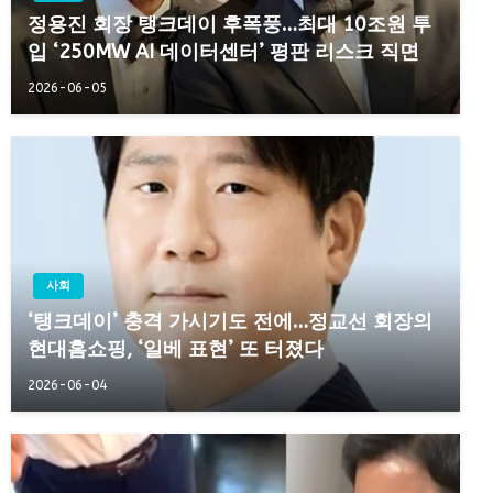
정용진 회장 탱크데이 후폭풍…최대 10조원 투
입 ‘250MW AI 데이터센터’ 평판 리스크 직면
2026-06-05
사회
‘탱크데이’ 충격 가시기도 전에…정교선 회장의
현대홈쇼핑, ‘일베 표현’ 또 터졌다
2026-06-04