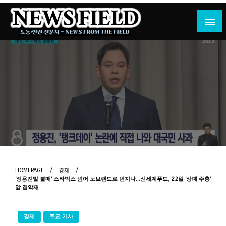
Skip
to
content
노동·인권 전문지
뉴스필드
HOMEPAGE
경제
‘정용진발 불매’ 스타벅스 넘어 노브랜드로 번지나…신세계푸드, 22일 ‘상폐 주총’
앞 겹악재
경제
주요 기사