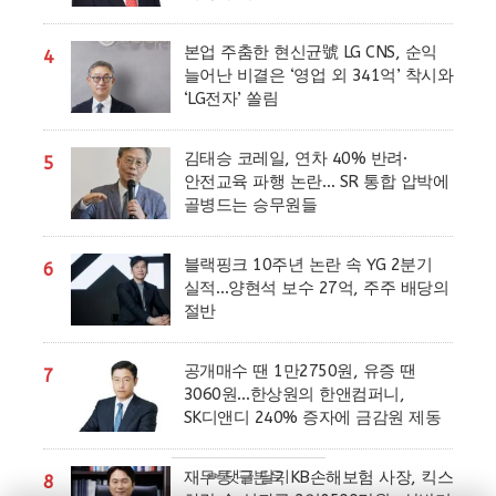
본업 주춤한 현신균號 LG CNS, 순익
4
늘어난 비결은 ‘영업 외 341억’ 착시와
‘LG전자’ 쏠림
김태승 코레일, 연차 40% 반려·
5
안전교육 파행 논란… SR 통합 압박에
골병드는 승무원들
블랙핑크 10주년 논란 속 YG 2분기
6
실적…양현석 보수 27억, 주주 배당의
절반
공개매수 땐 1만2750원, 유증 땐
7
3060원…한상원의 한앤컴퍼니,
SK디앤디 240% 증자에 금감원 제동
✏ 댓글 달기
재무통 구본욱 KB손해보험 사장, 킥스
8