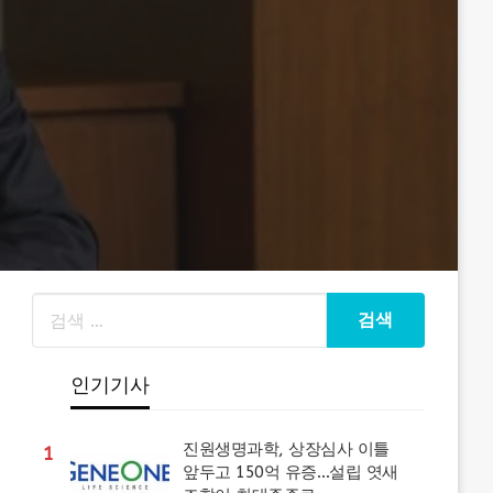
인기기사
진원생명과학, 상장심사 이틀
1
앞두고 150억 유증…설립 엿새