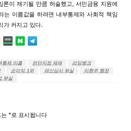
임론이 제기될 만큼 허술했고, 서민금융 지원에
’라는 이름값을 하려면 내부통제와 사회적 책임
가 커지고 있다.
부통제 미흡
런던지점 제재
리딩뱅크
급
순이익 1위
여신심사 부실
이환주 행장
 부실
드는
*
로 표시됩니다