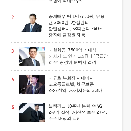
조합이 최대주주로
공개매수 땐 1만2750원, 유증
2
땐 3060원…한상원의
한앤컴퍼니, SK디앤디 240%
증자에 금감원 제동
대한항공, 7500억 기내식
3
되사기 또 연기…조원태 ‘공급망
회수’ 공정위 문턱서 걸려
이규호 부회장 사내이사
4
코오롱글로벌, 채무보증
2조2천억…자기자본의 3.3배
블랙핑크 10주년 논란 속 YG
5
2분기 실적…양현석 보수 27억,
주주 배당의 절반