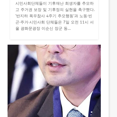
시민사회단체들이 기후재난 희생자를 추모하
고 주거권 보장 및 기후정의 실현을 촉구했다.
'반지하 폭우참사 4주기 추모행동'과 노동·빈
곤·주거·시민사회 단체들은 7일 오전 11시 서
울 광화문광장 이순신 장군 동...