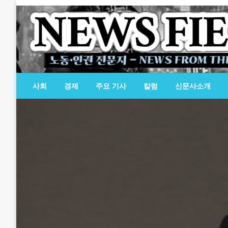
Skip
to
content
노동·인권 전문지
뉴스필드
사회
경제
주요 기사
칼럼
신문사소개