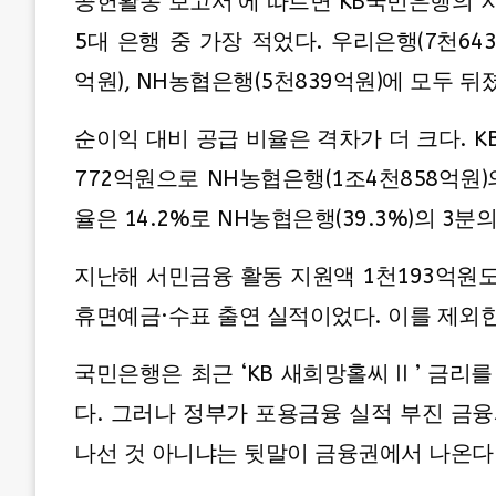
공헌활동 보고서’에 따르면 KB국민은행의 
5대 은행 중 가장 적었다. 우리은행(7천643
억원), NH농협은행(5천839억원)에 모두 뒤
순이익 대비 공급 비율은 격차가 더 크다. 
772억원으로 NH농협은행(1조4천858억원)
율은 14.2%로 NH농협은행(39.3%)의 3분
지난해 서민금융 활동 지원액 1천193억원
휴면예금·수표 출연 실적이었다. 이를 제외한
국민은행은 최근 ‘KB 새희망홀씨Ⅱ’ 금리
다. 그러나 정부가 포용금융 실적 부진 금
나선 것 아니냐는 뒷말이 금융권에서 나온다