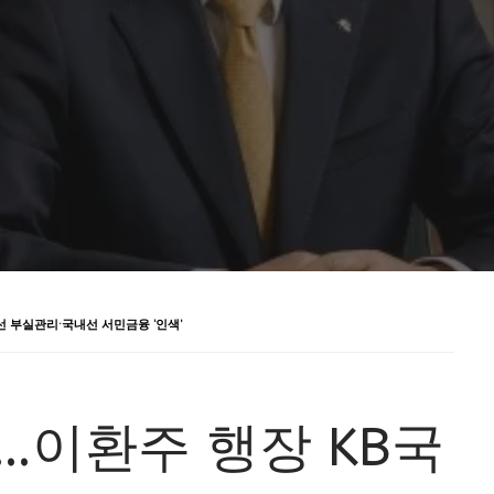
선 부실관리·국내선 서민금융 ‘인색’
…이환주 행장 KB국