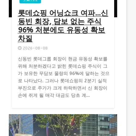
롯데쇼핑 어닝쇼크 여파…신
동빈 회장, 담보 없는 주식
96% 처분에도 유동성 확보
차질
2026-08-08
신동빈 롯데그룹 회장이 현금 유동성 확보를
위해 처분하겠다고 밝힌 롯데쇼핑 주식이 그
가 보유한 무담보 물량의 96%에 달하는 것으
로 나타났다. 그러나 롯데쇼핑의 2분기 실적
부진으로 주가가 크게 하락하면서 신 회장이
손에 쥐게 될 매각 대금도 당초 계...