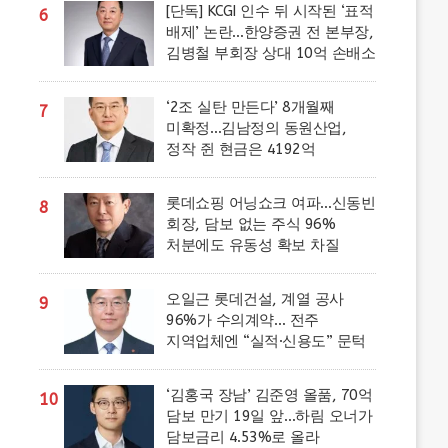
[단독] KCGI 인수 뒤 시작된 ‘표적
6
배제’ 논란…한양증권 전 본부장,
김병철 부회장 상대 10억 손배소
‘2조 실탄 만든다’ 8개월째
7
미확정…김남정의 동원산업,
정작 쥔 현금은 4192억
롯데쇼핑 어닝쇼크 여파…신동빈
8
회장, 담보 없는 주식 96%
처분에도 유동성 확보 차질
오일근 롯데건설, 계열 공사
9
96%가 수의계약… 전주
지역업체엔 “실적·신용도” 문턱
‘김홍국 장남’ 김준영 올품, 70억
10
담보 만기 19일 앞…하림 오너가
담보금리 4.53%로 올라