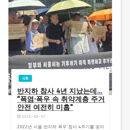
사회
반지하 참사 4년 지났는데…
“폭염·폭우 속 취약계층 주거
안전 여전히 미흡”
2026-08-07
2022년 서울 반지하 폭우 참사 4주기를 맞아