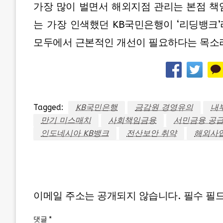
가장 많이 벌면서 해외지점 관리는 본점 책
는 가장 인색했던 KB국민은행이 ‘리딩뱅크
모두에서 근본적인 개선이 필요하다는 목소리
Tagged:
KB국민은행
금감원 경영유의
내
만기 미스매치
사회책임금융
서민금융 공
인도네시아 KB뱅크
전산보안 취약
해외사업
LEAVE A RESPONSE
이메일 주소는 공개되지 않습니다.
필수 필
댓글
*