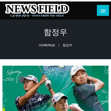
Skip
to
content
노동·인권 전문지
뉴스필드
함정우
HOMEPAGE
함정우