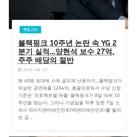
주요 기사
블랙핑크 10주년 논란 속 YG 2
분기 실적…양현석 보수 27억,
주주 배당의 절반
2026-08-07
팬 40명 초대에 사옥 골프채 난동까지…블랙핑크가
되살린 공연매출 1264억, 총괄프로듀서 수당 산정
기준은 '프로젝트별 매출' 블랙핑크가 8일 데뷔 10
주년을 맞는다. 그러나 기념일을 하루 앞둔 7일 소
속사 와이지엔터테인먼트(YG엔터테인먼트)를 둘러
싼 공...