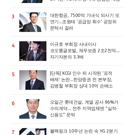
대한항공, 7500억 기내식 되사기 또
3
연기…조원태 ‘공급망 회수’ 공정위
문턱서 걸려
이규호 부회장 사내이사
4
코오롱글로벌, 채무보증 2조2천억…
자기자본의 3.3배
[단독] KCGI 인수 뒤 시작된 ‘표적
5
배제’ 논란…한양증권 전 본부장,
김병철 부회장 상대 10억 손배소
오일근 롯데건설, 계열 공사 96%가
6
수의계약… 전주 지역업체엔 “실적·
신용도” 문턱
블랙핑크 10주년 논란 속 YG 2분기
7