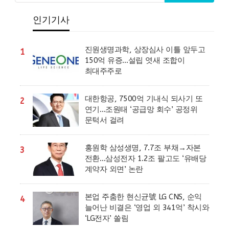
인기기사
진원생명과학, 상장심사 이틀 앞두고
1
150억 유증…설립 엿새 조합이
최대주주로
대한항공, 7500억 기내식 되사기 또
2
연기…조원태 ‘공급망 회수’ 공정위
문턱서 걸려
홍원학 삼성생명, 7.7조 부채→자본
3
전환…삼성전자 1.2조 팔고도 ‘유배당
계약자 외면’ 논란
본업 주춤한 현신균號 LG CNS, 순익
4
늘어난 비결은 ‘영업 외 341억’ 착시와
‘LG전자’ 쏠림