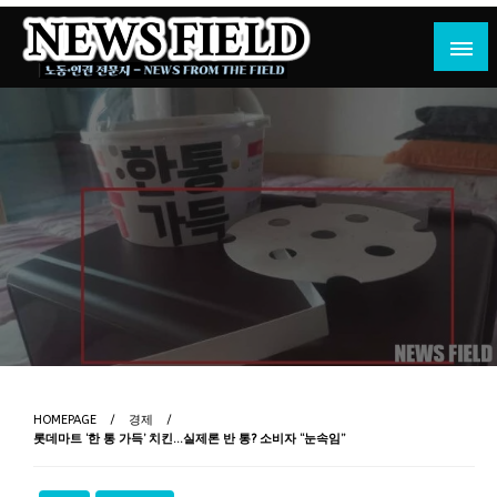
Skip
to
content
노동·인권 전문지
뉴스필드
HOMEPAGE
경제
롯데마트 ‘한 통 가득’ 치킨…실제론 반 통? 소비자 “눈속임”