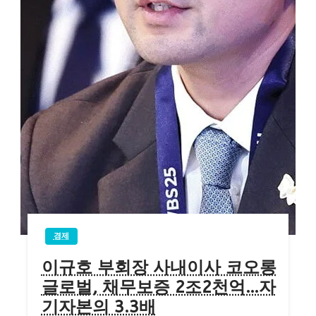
경제
이규호 부회장 사내이사 코오롱
글로벌, 채무보증 2조2천억…자
기자본의 3.3배