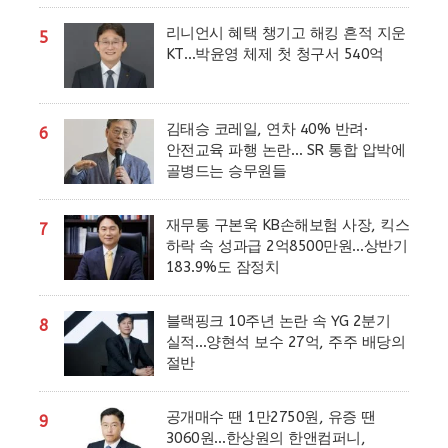
리니언시 혜택 챙기고 해킹 흔적 지운
5
KT…박윤영 체제 첫 청구서 540억
김태승 코레일, 연차 40% 반려·
6
안전교육 파행 논란… SR 통합 압박에
골병드는 승무원들
재무통 구본욱 KB손해보험 사장, 킥스
7
하락 속 성과급 2억8500만원…상반기
183.9%도 잠정치
블랙핑크 10주년 논란 속 YG 2분기
8
실적…양현석 보수 27억, 주주 배당의
절반
공개매수 땐 1만2750원, 유증 땐
9
3060원…한상원의 한앤컴퍼니,