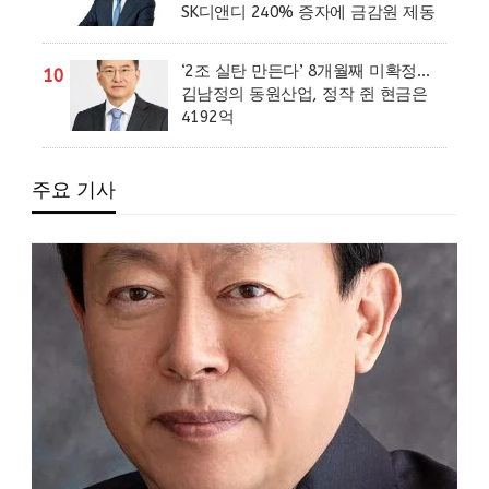
SK디앤디 240% 증자에 금감원 제동
‘2조 실탄 만든다’ 8개월째 미확정…
10
김남정의 동원산업, 정작 쥔 현금은
4192억
주요 기사