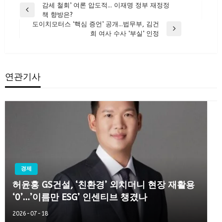
글
감세 철회’ 여론 압도적… 이재명 정부 재정정
Previous
책 향방은?
탐
Post
도이치모터스 ‘핵심 증언’ 공개…법무부, 김건
색
Next
희 여사 수사 ‘부실’ 인정
Post
연관기사
경제
허윤홍 GS건설, ‘친환경’ 외치더니 현장 재활용
‘0’…’이름만 ESG’ 인센티브 챙겼나
2026-07-18