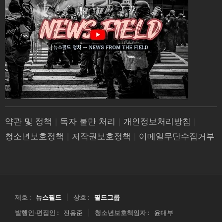
약관 및 정책
|
독자 불만 처리
|
개인정보처리방침
|
청소년보호정책
|
저작권보호정책
|
이메일무단수집거부
제호 :
뉴스필드
|
상호 :
필드그룹
발행인·편집인 :
진용준
|
청소년보호책임자 :
윤대부