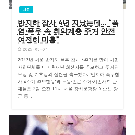
사회
반지하 참사 4년 지났는데… “폭
염·폭우 속 취약계층 주거 안전
여전히 미흡”
2026-08-07
2022년 서울 반지하 폭우 참사 4주기를 맞아 시민
사회단체들이 기후재난 희생자를 추모하고 주거권
보장 및 기후정의 실현을 촉구했다. '반지하 폭우참
사 4주기 추모행동'과 노동·빈곤·주거·시민사회 단
체들은 7일 오전 11시 서울 광화문광장 이순신 장
군 동...