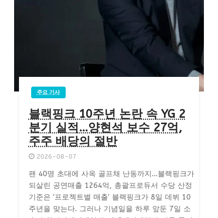
주요 기사
블랙핑크 10주년 논란 속 YG 2
분기 실적…양현석 보수 27억,
주주 배당의 절반
2026-08-07
팬 40명 초대에 사옥 골프채 난동까지…블랙핑크가
되살린 공연매출 1264억, 총괄프로듀서 수당 산정
기준은 '프로젝트별 매출' 블랙핑크가 8일 데뷔 10
주년을 맞는다. 그러나 기념일을 하루 앞둔 7일 소