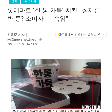
경제
주요 기사
롯데마트 ‘한 통 가득’ 치킨…실제론
반 통? 소비자 “눈속임”
진용준 기자｜
구글에서 선호하는 출처로 추가
Posted
jyj@newsfield.net
on
2025-07-03 16:41:05
롯데마트에서 판매된 ‘한 통 가득’ 치킨 제품의 내부 포장 구조. 붉은 네모