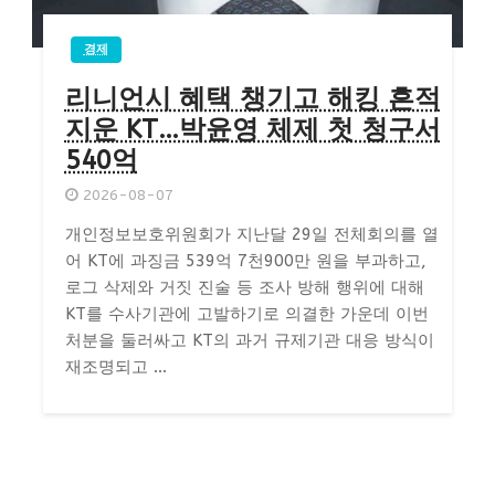
경제
리니언시 혜택 챙기고 해킹 흔적
지운 KT…박윤영 체제 첫 청구서
540억
2026-08-07
개인정보보호위원회가 지난달 29일 전체회의를 열
어 KT에 과징금 539억 7천900만 원을 부과하고,
로그 삭제와 거짓 진술 등 조사 방해 행위에 대해
KT를 수사기관에 고발하기로 의결한 가운데 이번
처분을 둘러싸고 KT의 과거 규제기관 대응 방식이
재조명되고 ...