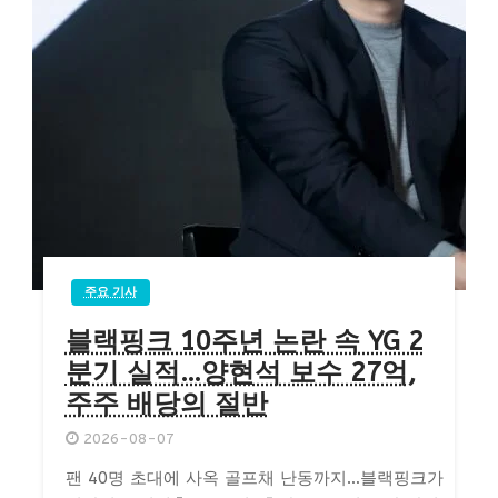
주요 기사
블랙핑크 10주년 논란 속 YG 2
분기 실적…양현석 보수 27억,
주주 배당의 절반
2026-08-07
팬 40명 초대에 사옥 골프채 난동까지…블랙핑크가