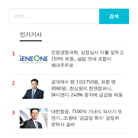
인기기사
진원생명과학, 상장심사 이틀 앞두고
1
150억 유증…설립 엿새 조합이
최대주주로
공개매수 땐 1만2750원, 유증 땐
2
3060원…한상원의 한앤컴퍼니,
SK디앤디 240% 증자에 금감원 제동
대한항공, 7500억 기내식 되사기 또
3
연기…조원태 ‘공급망 회수’ 공정위
문턱서 걸려