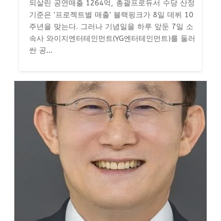
되살린 공연매출 1264억, 총괄프로듀서 수당 산정
기준은 '프로젝트별 매출' 블랙핑크가 8일 데뷔 10
주년을 맞는다. 그러나 기념일을 하루 앞둔 7일 소
속사 와이지엔터테인먼트(YG엔터테인먼트)를 둘러
싼 공...