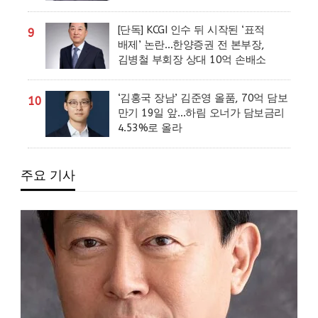
[단독] KCGI 인수 뒤 시작된 ‘표적
9
배제’ 논란…한양증권 전 본부장,
김병철 부회장 상대 10억 손배소
‘김홍국 장남’ 김준영 올품, 70억 담보
10
만기 19일 앞…하림 오너가 담보금리
4.53%로 올라
주요 기사