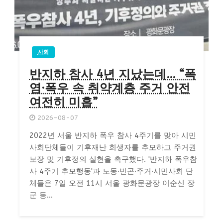
사회
반지하 참사 4년 지났는데… “폭
염·폭우 속 취약계층 주거 안전
여전히 미흡”
2026-08-07
2022년 서울 반지하 폭우 참사 4주기를 맞아 시민
사회단체들이 기후재난 희생자를 추모하고 주거권
보장 및 기후정의 실현을 촉구했다. '반지하 폭우참
사 4주기 추모행동'과 노동·빈곤·주거·시민사회 단
체들은 7일 오전 11시 서울 광화문광장 이순신 장
군 동...