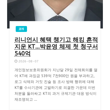
경제
리니언시 혜택 챙기고 해킹 흔적
지운 KT…박윤영 체제 첫 청구서
540억
2026-08-07
개인정보보호위원회가 지난달 29일 전체회의를 열
어 KT에 과징금 539억 7천900만 원을 부과하고,
로그 삭제와 거짓 진술 등 조사 방해 행위에 대해
KT를 수사기관에 고발하기로 의결한 가운데 이번
처분을 둘러싸고 KT의 과거 규제기관 대응 방식이
재조명되고 ...