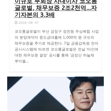
이규호 부회장 사내이사 코오롱
글로벌, 채무보증 2조2천억…자
기자본의 3.3배
2026-08-07
코오롱글로벌이 부산 금정구 장전동 주상복합 사업
의 분양계약자 중도금대출에 1,000억 원 규모의
채무보증을 추가로 제공한다. 7일 금융감독원 전자
공시시스템에 따르면 코오롱글로벌은 전날 '타인에
대한 채무보증 결정' 공시를 통해 '금정산 하늘채
루미엘...