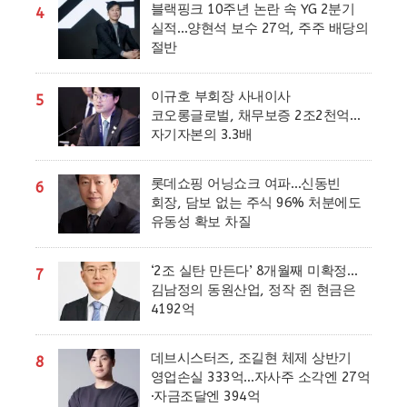
블랙핑크 10주년 논란 속 YG 2분기
4
실적…양현석 보수 27억, 주주 배당의
절반
이규호 부회장 사내이사
5
코오롱글로벌, 채무보증 2조2천억…
자기자본의 3.3배
롯데쇼핑 어닝쇼크 여파…신동빈
6
회장, 담보 없는 주식 96% 처분에도
유동성 확보 차질
‘2조 실탄 만든다’ 8개월째 미확정…
7
김남정의 동원산업, 정작 쥔 현금은
4192억
데브시스터즈, 조길현 체제 상반기
8
영업손실 333억…자사주 소각엔 27억
·자금조달엔 394억