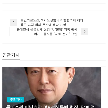
글
보건의료노조, 9.2 노정합의 이행협의체 재개
Previous
촉구…1차 회의 무산에 유감 표명
탐
Post
롯데칠성 물류업체 신영LS, ‘불법’ 의혹 휩싸
색
Next
여… 노동자들 “피해 전가” 규탄
Post
연관기사
주요 기사
롯데쇼핑 어닝쇼크 여파…신동빈 회장, 담보 없