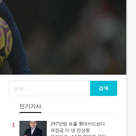
인기기사
297만명 유출 롯데카드보다
1
과징금 더 낸 진성원