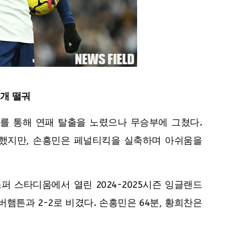
고개 떨궈
를 통해 연패 탈출을 노렸으나 무승부에 그쳤다.
약했지만, 손흥민은 페널티킥을 실축하며 아쉬움을
스퍼 스타디움에서 열린 2024-2025시즌 잉글랜드
버햄튼과 2-2로 비겼다. 손흥민은 64분, 황희찬은