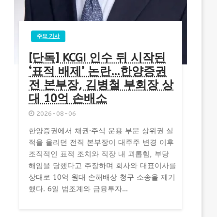
주요 기사
[단독] KCGI 인수 뒤 시작된
‘표적 배제’ 논란…한양증권
전 본부장, 김병철 부회장 상
대 10억 손배소
2026-08-06
한양증권에서 채권·주식 운용 부문 상위권 실
적을 올리던 전직 본부장이 대주주 변경 이후
조직적인 표적 조치와 직장 내 괴롭힘, 부당
해임을 당했다고 주장하며 회사와 대표이사를
상대로 10억 원대 손해배상 청구 소송을 제기
했다. 6일 법조계와 금융투자...