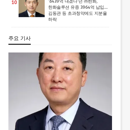
‘8439억 내겠다’던 ㈜한화,
10
한화솔루션 유증 3964억 납입…
김동관 등 초과청약에도 지분율
하락
주요 기사