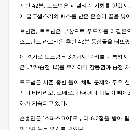
전반 42분, 토트넘은 페널티킥 기회를 얻었
에 쿨루셉스키의 패스를 받은 존슨이 골을 넣어 
후반전, 토트넘은 부상으로 우도지를 레길론
스트란드 라르센은 후반 42분 동점골을 터뜨렸
이 경기로 토트넘은 3경기째 승리를 기록하지 못
은 17위(승점 16)를 유지하며 강등권과 승점 
토트넘은 시즌 중반 들어 체력 문제와 주요 선
진의 비카리오, 로메로, 판더펜의 이탈이 뼈아
하가 지속되고 있다.
손흥민은 ‘소파스코어’로부터 6.2점을 받아 팀
받으며 높은 평가를 얻었다.