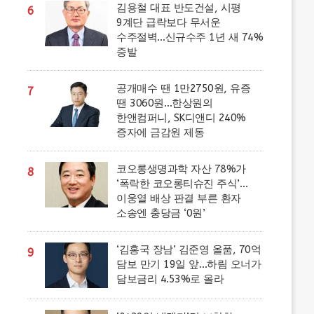
김용철 대표 반도건설, 시평
6
9계단 급락보다 무서운
수주절벽…신규수주 1년 새 74%
증발
공개매수 땐 1만2750원, 유증
7
땐 3060원…한상원의
한앤컴퍼니, SK디앤디 240%
증자에 금감원 제동
코오롱생명과학 자산 78%가
8
‘폭락한 코오롱티슈진 주식’…
이웅열 배상 판결 부른 환자
소송엔 충당금 ‘0원’
‘김홍국 장남’ 김준영 올품, 70억
9
담보 만기 19일 앞…하림 오너가
담보금리 4.53%로 올라