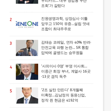
우리카드…’내부 영업용 무단
조회’가 갈랐다
진원생명과학, 상장심사 이틀
2
앞두고 150억 유증…설립 엿새
조합이 최대주주로
김태승 코레일, 연차 40% 반려·
3
안전교육 파행 논란… SR 통합
압박에 골병드는 승무원들
‘사외이사 0명’ 부영 이사회…
4
이중근 회장 부녀, 계열사 16곳
·13곳 겸직 독주
‘2조 실탄 만든다’ 8개월째
5
미확정…김남정의 동원산업,
정작 쥔 현금은 4192억