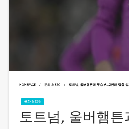
HOMEPAGE
문화 & ESG
토트넘, 울버햄튼과 무승부…2연패 탈출 실
문화 & ESG
토트넘, 울버햄튼