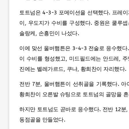
토트넘은 4-3-3 포메이션을 선택했다. 프레이
이, 우도지가 수비를 구성했다. 중원은 쿨루셉
솔랑케, 손흥민이 나섰다.
이에 맞선 울버햄튼은 3-4-3 전술로 응수했다
이 수비를 형성했고, 미드필드에는 안드레, 주
진에는 벨레가르드, 쿠냐, 황희찬이 자리했다.
전반 7분, 울버햄튼이 선취골을 기록했다. 
황희찬이 오른발 슈팅으로 토트넘의 골망을 흔
하지만 토트넘도 곧바로 응수했다. 전반 12분
동점골을 만들었다.