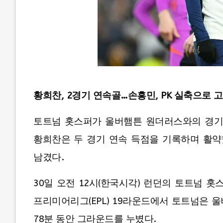
황희찬, 2경기 연속골…손흥민, PK 실축으로 
토트넘 홋스퍼가 울버햄튼 원더러스와의 경기
황희찬은 두 경기 연속 득점을 기록하며 활
남겼다.
30일 오전 12시(한국시각) 런던의 토트넘 홋
프리미어리그(EPL) 19라운드에서 토트넘은 울
78분 동안 그라운드를 누볐다.