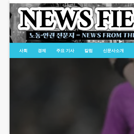
Skip
to
content
노동·인권 전문지
뉴스필드
사회
경제
주요 기사
칼럼
신문사소개