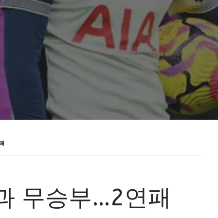
패
과 무승부…2연패