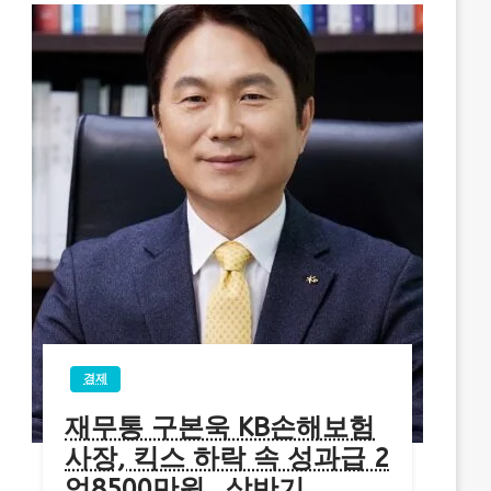
경제
재무통 구본욱 KB손해보험
사장, 킥스 하락 속 성과급 2
억8500만원…상반기