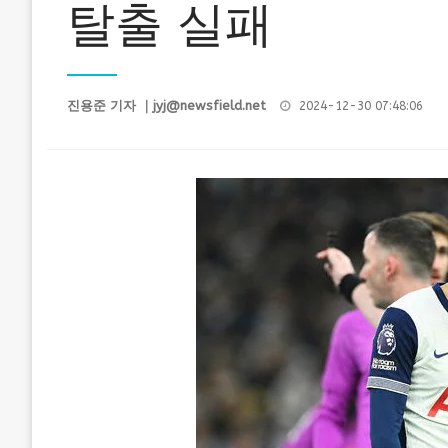
탈출 실패
Posted
진용준 기자 ｜
jyj@newsfield.net
2024-12-30 07:48:06
on