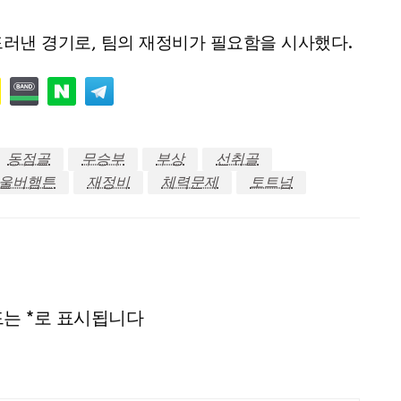
러낸 경기로, 팀의 재정비가 필요함을 시사했다.
동점골
무승부
부상
선취골
울버햄튼
재정비
체력문제
토트넘
드는
*
로 표시됩니다