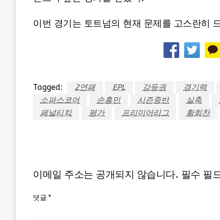
이번 경기는 토트넘의 현재 문제를 고스란히 드
Tagged:
2연패
EPL
강등권
경기력
소파스코어
손흥민
시즌중반
실축
페널티킥
평가
프리미어리그
황희찬
LEAVE A RESPONSE
이메일 주소는 공개되지 않습니다.
필수 필
댓글
*