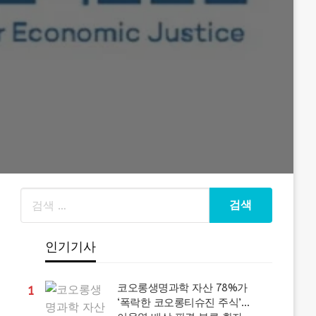
인기기사
코오롱생명과학 자산 78%가
1
‘폭락한 코오롱티슈진 주식’…