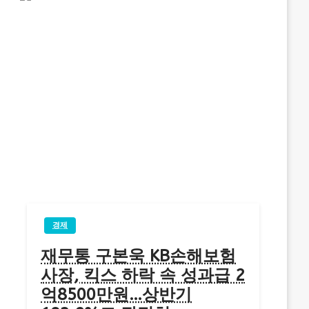
경제
재무통 구본욱 KB손해보험
사장, 킥스 하락 속 성과급 2
억8500만원…상반기