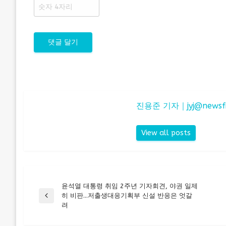
진용준 기자｜
jyj@newsf
View all posts
윤석열 대통령 취임 2주년 기자회견, 야권 일제
글
히 비판…저출생대응기획부 신설 반응은 엇갈
Previous
려
Post
탐