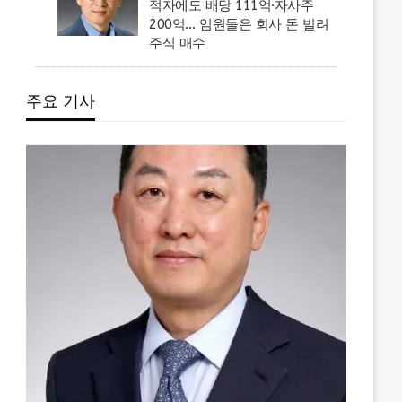
적자에도 배당 111억·자사주
200억… 임원들은 회사 돈 빌려
주식 매수
주요 기사