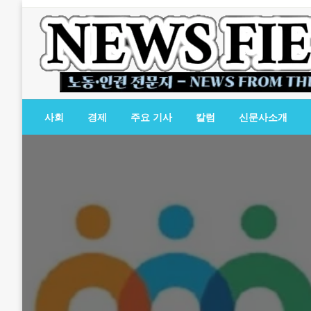
Skip
to
content
노동·인권 전문지
뉴스필드
사회
경제
주요 기사
칼럼
신문사소개