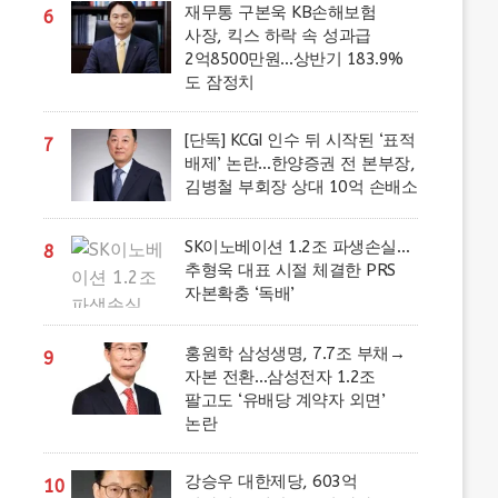
재무통 구본욱 KB손해보험
6
사장, 킥스 하락 속 성과급
2억8500만원…상반기 183.9%
도 잠정치
[단독] KCGI 인수 뒤 시작된 ‘표적
7
배제’ 논란…한양증권 전 본부장,
김병철 부회장 상대 10억 손배소
SK이노베이션 1.2조 파생손실…
8
추형욱 대표 시절 체결한 PRS
자본확충 ‘독배’
홍원학 삼성생명, 7.7조 부채→
9
자본 전환…삼성전자 1.2조
팔고도 ‘유배당 계약자 외면’
논란
강승우 대한제당, 603억
10