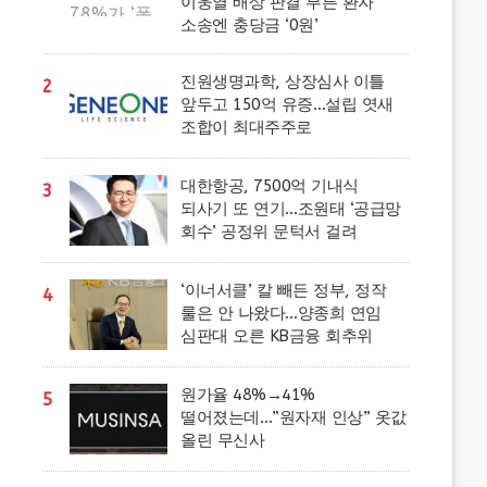
이웅열 배상 판결 부른 환자
소송엔 충당금 ‘0원’
진원생명과학, 상장심사 이틀
2
앞두고 150억 유증…설립 엿새
조합이 최대주주로
대한항공, 7500억 기내식
3
되사기 또 연기…조원태 ‘공급망
회수’ 공정위 문턱서 걸려
‘이너서클’ 칼 빼든 정부, 정작
4
룰은 안 나왔다…양종희 연임
심판대 오른 KB금융 회추위
원가율 48%→41%
5
떨어졌는데…”원자재 인상” 옷값
올린 무신사