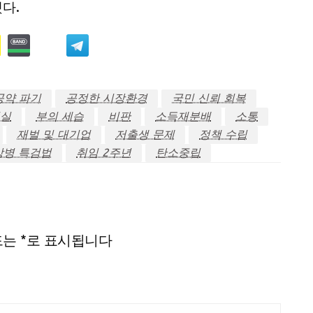
다.
공약 파기
공정한 시장환경
국민 신뢰 회복
실
부의 세습
비판
소득재분배
소통
재벌 및 대기업
저출생 문제
정책 수립
상병 특검법
취임 2주년
탄소중립
드는
*
로 표시됩니다