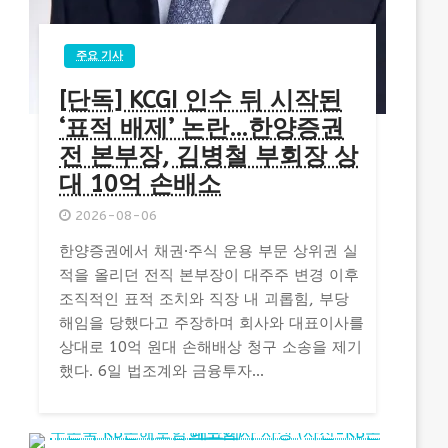
주요 기사
[단독] KCGI 인수 뒤 시작된
‘표적 배제’ 논란…한양증권
전 본부장, 김병철 부회장 상
대 10억 손배소
2026-08-06
한양증권에서 채권·주식 운용 부문 상위권 실
적을 올리던 전직 본부장이 대주주 변경 이후
조직적인 표적 조치와 직장 내 괴롭힘, 부당
해임을 당했다고 주장하며 회사와 대표이사를
상대로 10억 원대 손해배상 청구 소송을 제기
했다. 6일 법조계와 금융투자...