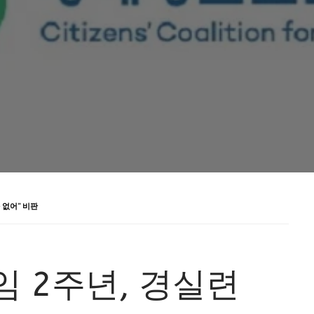
 없어” 비판
 2주년, 경실련