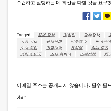
수립하고 실행하는 데 최선을 다할 것을 요구했
Tagged:
감세 정책
경실련
경제정책
국정 기조
규제완화
낙수효과
민정수석
수사 외압
연금개혁
윤석열
의대 증원
정치적 난국
조세 형평성
조세정책
채
LEAVE A RESPONSE
이메일 주소는 공개되지 않습니다.
필수 필
댓글
*