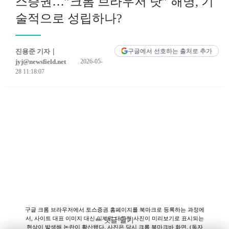
스증권…”크롬 브라우저 탓” 해명, 기
술적으로 성립하나?
구글에서 선호하는 출처로 추가
진용준 기자｜
Posted
jyj@newsfield.net
2026-05-
on
28 11:18:07
구글 크롬 브라우저에서 토스증권 홈페이지를 북마크로 등록하는 과정에
서, 사이트 대표 이미지 대신 이재명 대통령 사진이 미리보기로 표시되는
✏ 댓글 달기
현상이 발생해 논란이 확산됐다. 사진은 당시 크롬 북마크바 화면. (독자