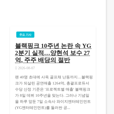
주요 기사
블랙핑크 10주년 논란 속 YG
2분기 실적…양현석 보수 27
억, 주주 배당의 절반
2026-08-07
팬 40명 초대에 사옥 골프채 난동까지…블랙핑
크가 되살린 공연매출 1264억, 총괄프로듀서
수당 산정 기준은 '프로젝트별 매출' 블랙핑크
가 8일 데뷔 10주년을 맞는다. 그러나 기념일
을 하루 앞둔 7일 소속사 와이지엔터테인먼트
(YG엔터테인먼트)를 둘러싼 공...