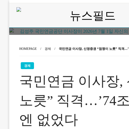
Skip
to
content
노동·인권 전문지
뉴스필드
HOMEPAGE
경제
국민연금 이사장, 신영증권 “점쟁이 노릇” 직격…’
경제
국민연금 이사장,
노릇” 직격…’74
엔 없었다