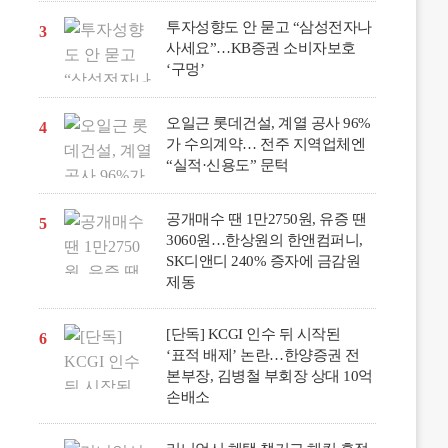
투자성향도 안 묻고 “삼성전자나
3
사세요”…KB증권 소비자보호
‘구멍’
오일근 롯데건설, 계열 공사 96%
4
가 수의계약… 전주 지역업체엔
“실적·신용도” 문턱
공개매수 땐 1만2750원, 유증 땐
5
3060원…한상원의 한앤컴퍼니,
SK디앤디 240% 증자에 금감원
제동
[단독] KCGI 인수 뒤 시작된
6
‘표적 배제’ 논란…한양증권 전
본부장, 김병철 부회장 상대 10억
손배소