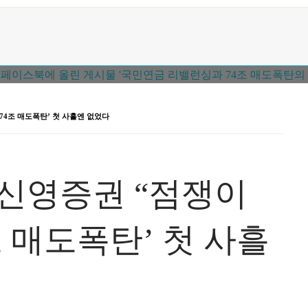
74조 매도폭탄’ 첫 사흘엔 없었다
 신영증권 “점쟁이
조 매도폭탄’ 첫 사흘