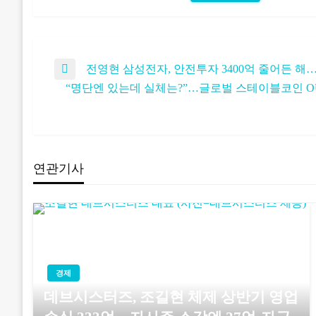
글
전영현 삼성전자, 안전투자 3400억 줄어든 해
Previous
“명단엔 있는데 실체는?”…글로벌 스테이블코인 OU
Post
Next
탐
Post
색
연관기사
경제
데브시스터즈, 조길현 체제 상반기 영업