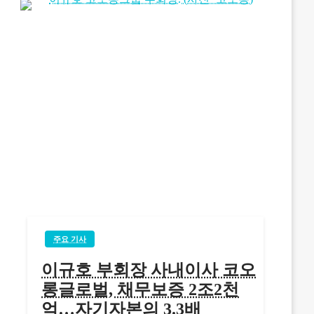
주요 기사
이규호 부회장 사내이사 코오
롱글로벌, 채무보증 2조2천
억…자기자본의 3.3배