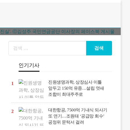
인기기사
진원생명과학, 상장심사 이틀
1
앞두고 150억 유증…설립 엿새
조합이 최대주주로
대한항공, 7500억 기내식 되사기
2
또 연기…조원태 ‘공급망 회수’
공정위 문턱서 걸려