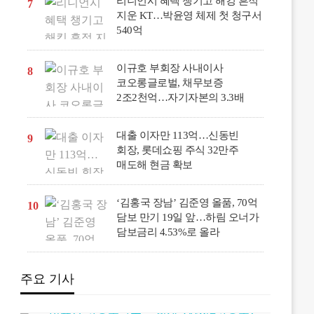
리니언시 혜택 챙기고 해킹 흔적
7
지운 KT…박윤영 체제 첫 청구서
540억
이규호 부회장 사내이사
8
코오롱글로벌, 채무보증
2조2천억…자기자본의 3.3배
대출 이자만 113억…신동빈
9
회장, 롯데쇼핑 주식 32만주
매도해 현금 확보
‘김홍국 장남’ 김준영 올품, 70억
10
담보 만기 19일 앞…하림 오너가
담보금리 4.53%로 올라
주요 기사