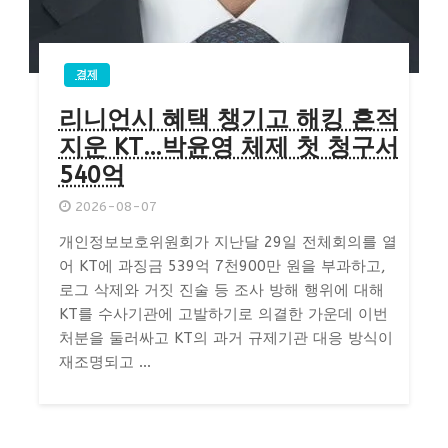
경제
리니언시 혜택 챙기고 해킹 흔적
지운 KT…박윤영 체제 첫 청구서
540억
2026-08-07
개인정보보호위원회가 지난달 29일 전체회의를 열
어 KT에 과징금 539억 7천900만 원을 부과하고,
로그 삭제와 거짓 진술 등 조사 방해 행위에 대해
KT를 수사기관에 고발하기로 의결한 가운데 이번
처분을 둘러싸고 KT의 과거 규제기관 대응 방식이
재조명되고 ...