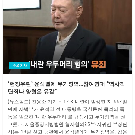
주요 기사
‘헌정유린’ 윤석열에 무기징역…참여연대 “역사적
단죄나 양형은 유감”
(뉴스필드) 진용준 기자 = 12·3 내란이 발생한 지 443일
만에 사법부가 윤석열 전 대통령을 국헌문란 목적의 폭
동을 일으킨 ‘내란 우두머리’로 규정하고 무기징역을 선
고했다. 서울중앙지방법원 형사합의25부(지귀연 부장판
사)는 19일 선고 공판에서 윤석열에게 무기징역을, 김용