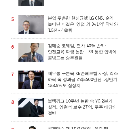
본업 주춤한 현신균號 LG CNS, 순익
5
늘어난 비결은 ‘영업 외 341억’ 착시와
‘LG전자’ 쏠림
김태승 코레일, 연차 40% 반려·
6
안전교육 파행 논란… SR 통합 압박에
골병드는 승무원들
재무통 구본욱 KB손해보험 사장, 킥스
7
하락 속 성과급 2억8500만원…상반기
183.9%도 잠정치
블랙핑크 10주년 논란 속 YG 2분기
8
실적…양현석 보수 27억, 주주 배당의
절반
공개매수 땐 1만2750원, 유증 땐