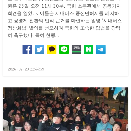
원은 23일 오전 11시 20분, 국회 소통관에서 공동기자
회견을 열었다. 이들은 시내버스 종신면허제를 폐지하
고 공영제 전환의 법적 근거를 마련하는 일명 ‘시내버스
정상화법’ 발의를 선포하며 국회의 조속한 입법을 강력
히 촉구했다. 특히 현행…
Posted
2026-02-23 22:44:59
on