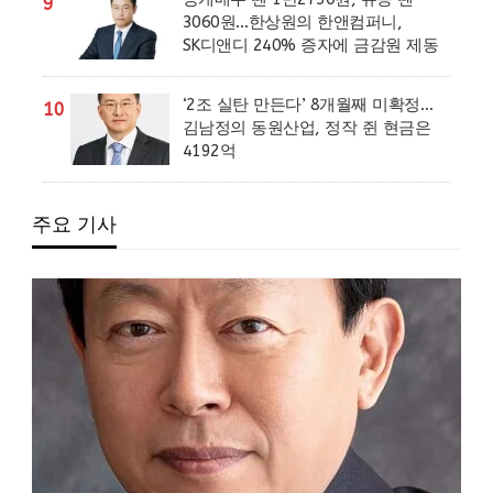
9
3060원…한상원의 한앤컴퍼니,
SK디앤디 240% 증자에 금감원 제동
‘2조 실탄 만든다’ 8개월째 미확정…
10
김남정의 동원산업, 정작 쥔 현금은
4192억
주요 기사