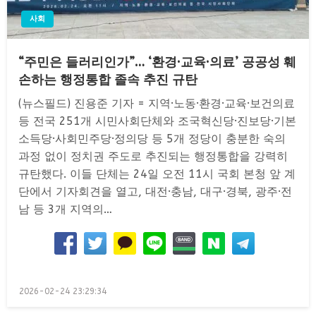
사회
“주민은 들러리인가”… ‘환경·교육·의료’ 공공성 훼
손하는 행정통합 졸속 추진 규탄
(뉴스필드) 진용준 기자 = 지역·노동·환경·교육·보건의료
등 전국 251개 시민사회단체와 조국혁신당·진보당·기본
소득당·사회민주당·정의당 등 5개 정당이 충분한 숙의
과정 없이 정치권 주도로 추진되는 행정통합을 강력히
규탄했다. 이들 단체는 24일 오전 11시 국회 본청 앞 계
단에서 기자회견을 열고, 대전·충남, 대구·경북, 광주·전
남 등 3개 지역의…
Posted
2026-02-24 23:29:34
on