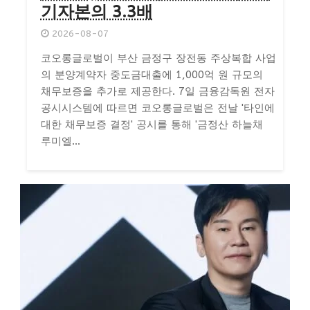
기자본의 3.3배
2026-08-07
코오롱글로벌이 부산 금정구 장전동 주상복합 사업
의 분양계약자 중도금대출에 1,000억 원 규모의
채무보증을 추가로 제공한다. 7일 금융감독원 전자
공시시스템에 따르면 코오롱글로벌은 전날 '타인에
대한 채무보증 결정' 공시를 통해 '금정산 하늘채
루미엘...