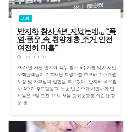
사회
반지하 참사 4년 지났는데… “폭
염·폭우 속 취약계층 주거 안전
여전히 미흡”
2026-08-07
2022년 서울 반지하 폭우 참사 4주기를 맞아 시민
사회단체들이 기후재난 희생자를 추모하고 주거권
보장 및 기후정의 실현을 촉구했다. '반지하 폭우참
사 4주기 추모행동'과 노동·빈곤·주거·시민사회 단
체들은 7일 오전 11시 서울 광화문광장 이순신 장
군 동...