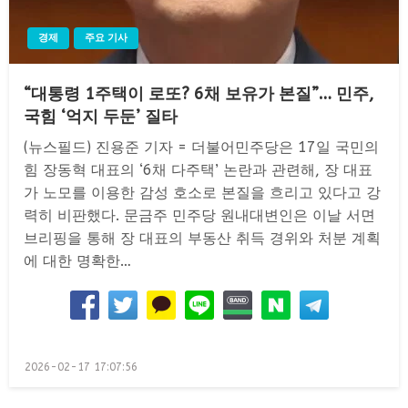
경제
주요 기사
“대통령 1주택이 로또? 6채 보유가 본질”… 민주,
국힘 ‘억지 두둔’ 질타
(뉴스필드) 진용준 기자 = 더불어민주당은 17일 국민의
힘 장동혁 대표의 ‘6채 다주택’ 논란과 관련해, 장 대표
가 노모를 이용한 감성 호소로 본질을 흐리고 있다고 강
력히 비판했다. 문금주 민주당 원내대변인은 이날 서면
브리핑을 통해 장 대표의 부동산 취득 경위와 처분 계획
에 대한 명확한…
Posted
2026-02-17 17:07:56
on