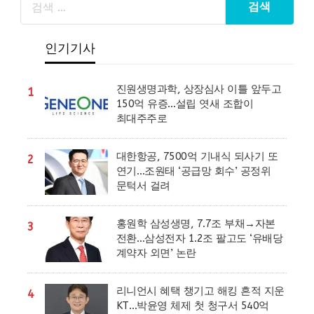
인기기사
진원생명과학, 상장심사 이틀 앞두고
1
150억 유증…설립 엿새 조합이
최대주주로
대한항공, 7500억 기내식 되사기 또
2
연기…조원태 ‘공급망 회수’ 공정위
문턱서 걸려
홍원학 삼성생명, 7.7조 부채→자본
3
전환…삼성전자 1.2조 팔고도 ‘유배당
계약자 외면’ 논란
리니언시 혜택 챙기고 해킹 흔적 지운
4
KT…박윤영 체제 첫 청구서 540억