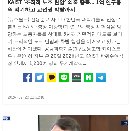
KAIST ‘조직적 노조 탄압’ 의혹 증폭… 1억 연구용
역 폐기하고 교섭권 박탈까지
(뉴스필드) 진용준 기자 = 대한민국 과학기술의 산실로
불리는 KAIST(총장 이광형)가 연구와 행정의 핵심을 담
당하는 노동자들을 상대로 8년째 기만적인 태도를 보이
며 조직적인 노조 탄압과 차별 행정을 이어오고 있다는
비판이 제기됐다. 공공과학기술연구노동조합 카이스트
유니온(이하 지부)은 20일 2026년도 KAIST 학위수여식
장 앞에서 1,200여 명의 무기계약직…
Posted
2026-02-20 22:52:18
on