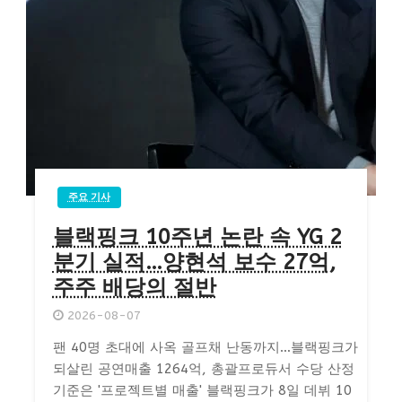
주요 기사
블랙핑크 10주년 논란 속 YG 2
분기 실적…양현석 보수 27억,
주주 배당의 절반
2026-08-07
팬 40명 초대에 사옥 골프채 난동까지…블랙핑크가
되살린 공연매출 1264억, 총괄프로듀서 수당 산정
기준은 '프로젝트별 매출' 블랙핑크가 8일 데뷔 10